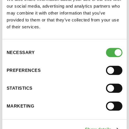
– Taas ollaan saunassa, jonne ei oltaisi muuten päästy!
our social media, advertising and analytics partners who
Tähän lauseeseen kiteytyy saunaseura Saunasiskojen
11 saunomiskerran kortti
120€
may combine it with other information that you’ve
toiminta.
provided to them or that they’ve collected from your use
3kk kortti - M / N
275€ / 115€
of their services.
Vuosikortti - M / N
695€ / 275€
Consent
NECESSARY
Selection
PREFERENCES
STATISTICS
Suomen Saunaseura ry
MARKETING
Vaskiniementie 10, 00200 Helsinki
Kahvio/kassa 050 372 4167
(saunojen aukioloaikana)