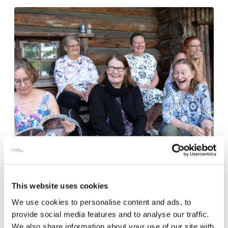
perjantai ja lauantai
-Kuukauden ensimmäinen lauantai on on
jaettu lauantai
Hinnasto
Jäsen
12 €
SAUNA-LEHDEN ARTIKKELIT
30.10.2023
Vieras jäsenen seurassa
25 €
This website uses cookies
Saunaseura Saunasiskojen juhlalöylyt
We use cookies to personalise content and ads, to
Jäsenen lapsi 7-18 v.
6 €
Marskin saunassa
provide social media features and to analyse our traffic.
Lapsi alle 7 v.
ilmainen
We also share information about your use of our site with