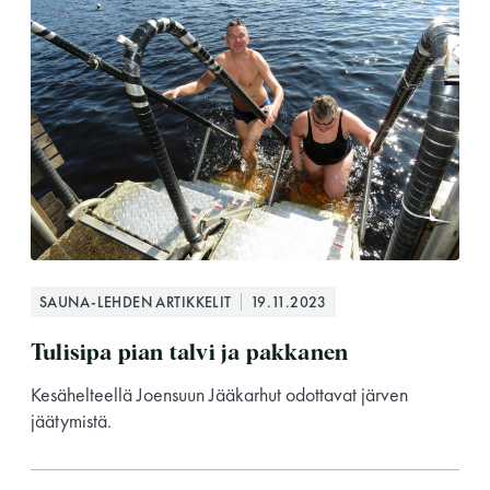
Saunatalo on avoinna
myös helatorstaina
SAUNA-LEHDEN ARTIKKELIT
19.11.2023
Tulisipa pian talvi ja pakkanen
-Naisten päivät ovat maanantai ja
Kesähelteellä Joensuun Jääkarhut odottavat järven
jäätymistä.
torstai
-Miesten päivät tiistai, keskiviikko,