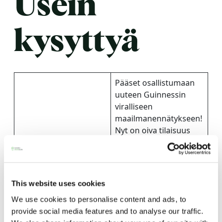
Usein
kysyttyä
Pääset osallistumaan
uuteen Guinnessin
viralliseen
maailmanennätykseen!
Nyt on oiva tilaisuus
lämmittää sauna ja
kutsua myös kaverit
lauteille.
Maailmanennätykseen
This website uses cookies
voi osallistua omassa
We use cookies to personalise content and ads, to
koti- tai
provide social media features and to analyse our traffic.
mökkisaunassa,