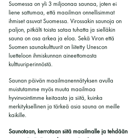
Suomessa on yli 3 miljoonaa saunaa, joten ei
Y-tunnus: 0116872-9
liene sattumaa, että maailman onnellisimmat
ihmiset asuvat Suomessa. Virossakin saunoja on
Tietosuojaseloste
paljon, pitkälti toista sataa tuhatta ja sielläkin
sauna on osa arkea ja eloa. Sekä Viron että
YHTEYSTIEDOT
Suomen saunakulttuurit on liitetty Unescon
luetteloon ihmiskunnan aineettomasta
kulttuuriperinnöstä.
Saunaseuran tarkoitus
Saunan päivän maailmanennätyksen avulla
muistutamme myös muuta maailmaa
Suomen Saunaseura vaalii perinteisiä, kohteliaita
hyvinvointimme keitaasta ja siitä, kuinka
saunomistapoja, joiden perustana on toisten
merkityksellinen ja tärkeä asia sauna on meille
saunarauhan kunnioittaminen. Seura vaalii
kaikille.
saunakulttuuria ja pyrkii kehittämään suomalaista
saunaa ja edistämään sitä koskevaa tutkimusta.
Saunotaan, kerrotaan siitä maailmalle ja tehdään