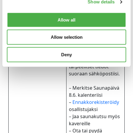
launtaisaunasi
Show details
etukäteen, olitpa sitten
menossa yleiseen
Allow all
saunaan, kaverin luo
tai omaan saunaasi.
Allow selection
Ennakkorekisteröidy
tätä kautta
, niin saat
paluupostissa kaikki
Deny
osallistumiseen
tarpeelliset tiedot
suoraan sähköpostiisi.
– Merkitse Saunapäivä
8.6. kalenteriisi
–
Ennakkorekisteröidy
osallistujaksi
– Jaa saunakutsu myös
kavereille
– Ota tai pyydä