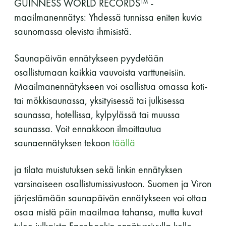
GUINNESS WORLD RECORDS™ -
maailmanennätys: Yhdessä tunnissa eniten kuvia
saunomassa olevista ihmisistä.
Saunapäivän ennätykseen pyydetään
osallistumaan kaikkia vauvoista varttuneisiin.
Maailmanennätykseen voi osallistua omassa koti-
tai mökkisaunassa, yksityisessä tai julkisessa
saunassa, hotellissa, kylpylässä tai muussa
saunassa. Voit ennakkoon ilmoittautua
saunaennätyksen tekoon
täällä
ja tilata muistutuksen sekä linkin ennätyksen
varsinaiseen osallistumissivustoon. Suomen ja Viron
järjestämään saunapäivän ennätykseen voi ottaa
osaa mistä päin maailmaa tahansa, mutta kuvat