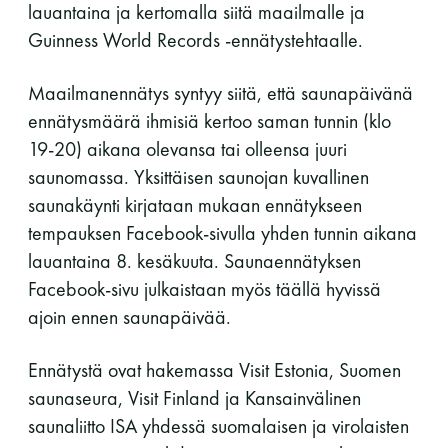
lauantaina ja kertomalla siitä maailmalle ja
Guinness World Records -ennätystehtaalle.
Maailmanennätys syntyy siitä, että saunapäivänä
ennätysmäärä ihmisiä kertoo saman tunnin (klo
19-20) aikana olevansa tai olleensa juuri
saunomassa. Yksittäisen saunojan kuvallinen
saunakäynti kirjataan mukaan ennätykseen
Saunatalo on avoinna
tempauksen Facebook-sivulla yhden tunnin aikana
lauantaina 8. kesäkuuta. Saunaennätyksen
myös helatorstaina
Facebook-sivu julkaistaan myös täällä hyvissä
ajoin ennen saunapäivää.
-Naisten päivät ovat maanantai ja
Ennätystä ovat hakemassa Visit Estonia, Suomen
torstai
saunaseura, Visit Finland ja Kansainvälinen
saunaliitto ISA yhdessä suomalaisen ja virolaisten
-Miesten päivät tiistai, keskiviikko,