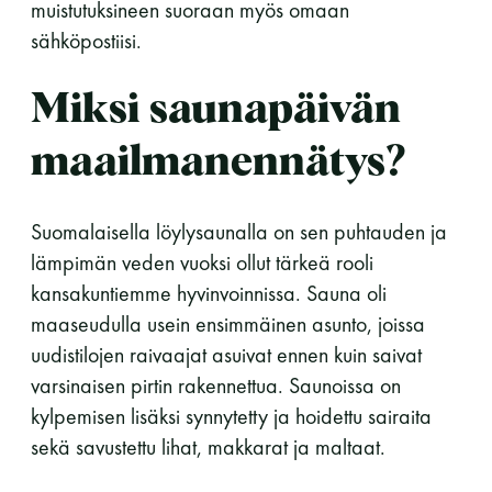
muistutuksineen suoraan myös omaan
sähköpostiisi.
11 saunomiskerran kortti
120€
3kk kortti - M / N
275€ / 115€
Miksi saunapäivän
Vuosikortti - M / N
695€ / 275€
maailmanennätys?
Suomalaisella löylysaunalla on sen puhtauden ja
lämpimän veden vuoksi ollut tärkeä rooli
kansakuntiemme hyvinvoinnissa. Sauna oli
maaseudulla usein ensimmäinen asunto, joissa
uudistilojen raivaajat asuivat ennen kuin saivat
Suomen Saunaseura ry
varsinaisen pirtin rakennettua. Saunoissa on
kylpemisen lisäksi synnytetty ja hoidettu sairaita
Vaskiniementie 10, 00200 Helsinki
sekä savustettu lihat, makkarat ja maltaat.
Kahvio/kassa 050 372 4167
(saunojen aukioloaikana)