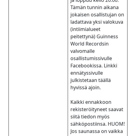
ja loppuu kello 20.00.
Tämän tunnin aikana
jokaisen osallistujan on
ladattava yksi valokuva
(intiimialueet
peitettynä) Guinness
World Recordsin
valvomalle
osallistumissivulle
Facebookissa. Linkki
ennätyssivulle
julkistetaan täällä
hyvissä ajoin.
Kaikki ennakkoon
rekisteröityneet saavat
siitä tiedon myös
sähköpostiinsa. HUOM!
Jos saunassa on vaikka