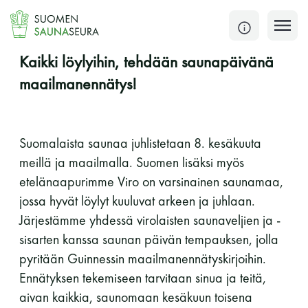
Siirry
sisältöön
SULJE
Kaikki löylyihin, tehdään saunapäivänä
maailmanennätys!
Jokaisen kuun 1. lauantai on jaettu ja jokaisen kuun
1. maanantai huoltomaanantai
Suomalaista saunaa juhlistetaan 8. kesäkuuta
KATSO TARKEMMAT AUKIOLOAJAT
meillä ja maailmalla. Suomen lisäksi myös
HAE
etelänaapurimme Viro on varsinainen saunamaa,
jossa hyvät löylyt kuuluvat arkeen ja juhlaan.
JÄSENSIVUT
Järjestämme yhdessä virolaisten saunaveljien ja -
sisarten kanssa saunan päivän tempauksen, jolla
pyritään Guinnessin maailmanennätyskirjoihin.
Ennätyksen tekemiseen tarvitaan sinua ja teitä,
aivan kaikkia, saunomaan kesäkuun toisena