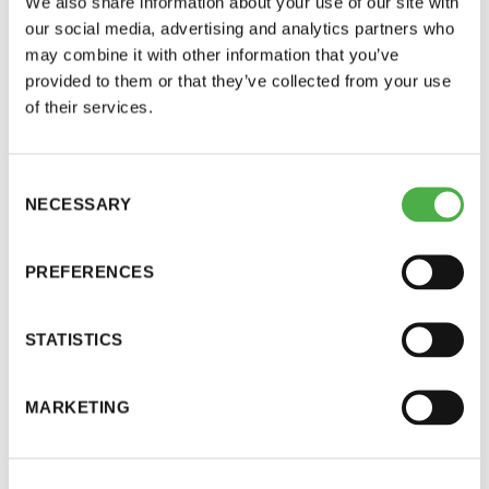
We also share information about your use of our site with
yksityisessä tai
our social media, advertising and analytics partners who
julkisessa saunassa,
Miksi kannattaa
may combine it with other information that you’ve
hotellissa, kylpylässä
osallistua?
provided to them or that they’ve collected from your use
tai muussa saunassa.
of their services.
Saunakansoina
tunnetut virolaiset ja
suomalaiset tekevät
Consent
yhdessä uuden
NECESSARY
Selection
Guinnessin
maailmanennätyksen
ja nostavat
PREFERENCES
saunomisen perinteen
maailmankartalle.
STATISTICS
Voimme yhdessä iloita
supervoimastamme,
joka pitää meidät
MARKETING
onnellisina ja terveinä.
Suunnittele