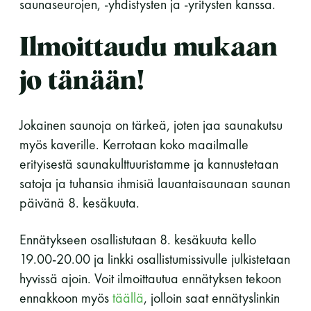
saunaseurojen, -yhdistysten ja -yritysten kanssa.
perjantai ja lauantai
Ilmoittaudu mukaan
-Kuukauden ensimmäinen lauantai on on
jaettu lauantai
jo tänään!
Jokainen saunoja on tärkeä, joten jaa saunakutsu
myös kaverille. Kerrotaan koko maailmalle
erityisestä saunakulttuuristamme ja kannustetaan
Hinnasto
satoja ja tuhansia ihmisiä lauantaisaunaan saunan
päivänä 8. kesäkuuta.
Jäsen
12 €
Ennätykseen osallistutaan 8. kesäkuuta kello
Vieras jäsenen seurassa
25 €
19.00-20.00 ja linkki osallistumissivulle julkistetaan
hyvissä ajoin. Voit ilmoittautua ennätyksen tekoon
Jäsenen lapsi 7-18 v.
6 €
ennakkoon myös
täällä
, jolloin saat ennätyslinkin
Lapsi alle 7 v.
ilmainen