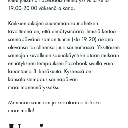
tulee julkaista Facebookin ennätyssivulla kello
19.00-20.00 välisenä aikana.
Kaikkien aikojen suurimman saunahetken
tavoitteena on, että ennätysmäärä ihmisiä kertoo
saunapäivänä saman tunnin (klo 19-20) aikana
olevansa tai olleensa juuri saunomassa. Yksittäisen
saunojan kuvallinen saunakäynti kirjataan mukaan
ennätykseen tempauksen Facebook-sivulla vain
lauantaina 8. kesäkuuta. Kyseessä on
kansalaistempaus saunapäivän
maailmanennätykseksi.
Mennään saunaan ja kerrotaan siitä koko
maailmalle!