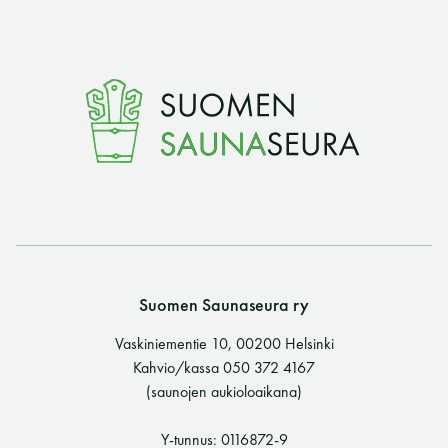
t
i
k
k
e
l
i
Suomen Saunaseura ry
Vaskiniementie 10, 00200 Helsinki
e
Kahvio/kassa 050 372 4167
(saunojen aukioloaikana)
n
Y-tunnus: 0116872-9