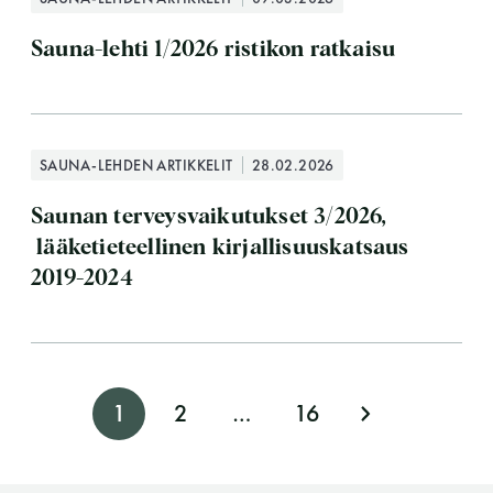
LUE LISÄÄ
Sauna-lehti 1/2026 ristikon ratkaisu
SAUNA-LEHDEN ARTIKKELIT
28.02.2026
Saunan terveysvaikutukset 3/2026,
lääketieteellinen kirjallisuuskatsaus
2019-2024
A
1
2
…
16
r