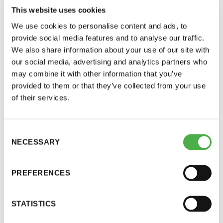
This website uses cookies
juhannusmuistot
11 saunomiskerran kortti
120€
We use cookies to personalise content and ads, to
Saunominen juhannuksena voi olla vuodesta toiseen
3kk kortti - M / N
275€ / 115€
provide social media features and to analyse our traffic.
toistuva rituaali tai ennenkokematon, hauska tapahtuma.
We also share information about your use of our site with
Joskus juhannussauna voi...
Vuosikortti - M / N
695€ / 275€
our social media, advertising and analytics partners who
may combine it with other information that you’ve
provided to them or that they’ve collected from your use
of their services.
Consent
NECESSARY
Selection
Suomen Saunaseura ry
PREFERENCES
Vaskiniementie 10, 00200 Helsinki
Kahvio/kassa 050 372 4167
STATISTICS
(saunojen aukioloaikana)