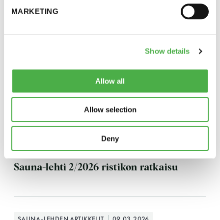
MARKETING
Y-tunnus: 0116872-9
SAUNA-LEHDEN ARTIKKELIT
12.06.2026
Tietosuojaseloste
Show details
Kesä on täynnä saunatapahtumia
YHTEYSTIEDOT
Kesä on täynnä tapahtumia ja parhaissa niissä tietenkin
Allow all
saunotaan. Kokosimme listauksen kesän kivoimmista
saunatapahtumista.
Allow selection
Saunaseuran tarkoitus
Deny
SAUNA-LEHDEN ARTIKKELIT
08.06.2026
Suomen Saunaseura vaalii perinteisiä, kohteliaita
saunomistapoja, joiden perustana on toisten
Sauna-lehti 2/2026 ristikon ratkaisu
saunarauhan kunnioittaminen. Seura vaalii
saunakulttuuria ja pyrkii kehittämään suomalaista
saunaa ja edistämään sitä koskevaa tutkimusta.
SAUNA-LEHDEN ARTIKKELIT
09.03.2026