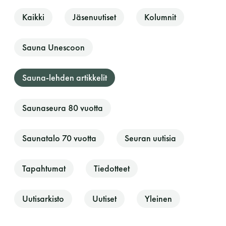
Kaikki
Jäsenuutiset
Kolumnit
Sauna Unescoon
Sauna-lehden artikkelit
Saunaseura 80 vuotta
Saunatalo on avoinna
myös helatorstaina
Saunatalo 70 vuotta
Seuran uutisia
Tapahtumat
Tiedotteet
-Naisten päivät ovat maanantai ja
torstai
Uutisarkisto
Uutiset
Yleinen
-Miesten päivät tiistai, keskiviikko,