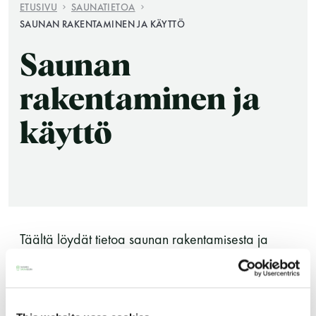
ETUSIVU
SAUNATIETOA
SAUNAN RAKENTAMINEN JA KÄYTTÖ
Saunan
rakentaminen ja
käyttö
Saunatalo on avoinna
myös helatorstaina
Täältä löydät tietoa saunan rakentamisesta ja
-Naisten päivät ovat maanantai ja
hyvän savusaunan periaatteista.
torstai
-Miesten päivät tiistai, keskiviikko,