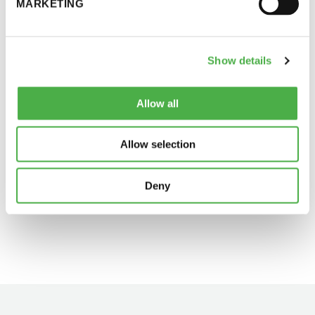
MARKETING
Saunan rakenne­vaatimukset
11 saunomiskerran kortti
120€
Saunatilojen hygieniasta
3kk kortti - M / N
275€ / 115€
Show details
Hyvä savusauna
Vuosikortti - M / N
695€ / 275€
Allow all
Saunoja muualla
Allow selection
Saunomisohjeet maahan­muuttajille
Deny
Suomen Saunaseura ry
Vaskiniementie 10, 00200 Helsinki
Kahvio/kassa 050 372 4167
(saunojen aukioloaikana)