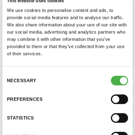
This website uses cookies
perjantai ja lauantai
Saunatietoa
We use cookies to personalise content and ads, to
provide social media features and to analyse our traffic.
-Kuukauden ensimmäinen lauantai on on
We also share information about your use of our site with
Kiuas
jaettu lauantai
our social media, advertising and analytics partners who
may combine it with other information that you’ve
Saunavihta ja vihdonta
provided to them or that they’ve collected from your use
of their services.
Saunakulttuuria
Consent
Sauna ja terveys
Hinnasto
NECESSARY
Selection
Saunan rakentaminen ja käyttö
Jäsen
12 €
PREFERENCES
Saunan paloturvallisuus
Vieras jäsenen seurassa
25 €
STATISTICS
Jäsenen lapsi 7-18 v.
6 €
Saunojen seitsemän sukupolvea
Lapsi alle 7 v.
ilmainen