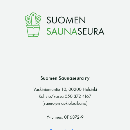
Y-tunnus: 0116872-9
Tietosuojaseloste
YHTEYSTIEDOT
Saunaseuran tarkoitus
Suomen Saunaseura ry
Vaskiniementie 10, 00200 Helsinki
Suomen Saunaseura vaalii perinteisiä, kohteliaita
Kahvio/kassa 050 372 4167
saunomistapoja, joiden perustana on toisten
(saunojen aukioloaikana)
saunarauhan kunnioittaminen. Seura vaalii
saunakulttuuria ja pyrkii kehittämään suomalaista
Y-tunnus: 0116872-9
saunaa ja edistämään sitä koskevaa tutkimusta.