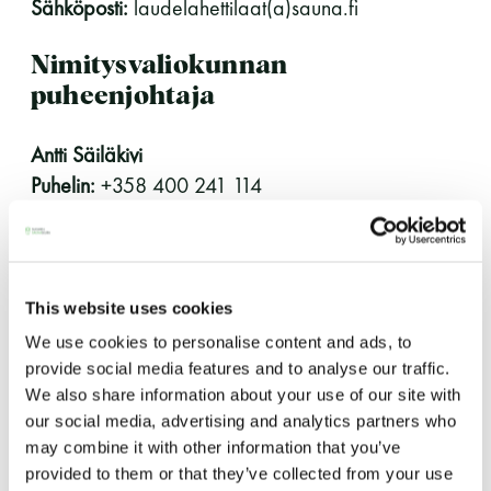
Sähköposti:
laudelahettilaat(a)sauna.fi
LUE LISÄÄ
Nimitysvaliokunnan
puheenjohtaja
Antti Säiläkivi
Puhelin:
+358 400 241 114
Sähköposti:
antti.sailakivi(at)hpp.fi
This website uses cookies
HUOM! Korvaa edellisissä sähköpostiosoitteissa
We use cookies to personalise content and ads, to
(at) @-merkillä!
provide social media features and to analyse our traffic.
We also share information about your use of our site with
our social media, advertising and analytics partners who
Hierojien ja
may combine it with other information that you’ve
provided to them or that they’ve collected from your use