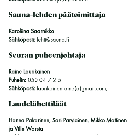
Y-tunnus: 0116872-9
Sauna-lehden päätoimittaja
Tietosuojaseloste
Karoliina Saarnikko
Sähköposti:
lehti@sauna.fi
YHTEYSTIEDOT
Seuran puheenjohtaja
Raine Laurikainen
Saunaseuran tarkoitus
Puhelin:
050 0417 215
Sähköposti:
laurikainenraine(a)gmail.com,
Suomen Saunaseura vaalii perinteisiä, kohteliaita
saunomistapoja, joiden perustana on toisten
Laudelähettiläät
saunarauhan kunnioittaminen. Seura vaalii
saunakulttuuria ja pyrkii kehittämään suomalaista
Hanna Pakarinen, Sari Parviainen, Mikko Mattinen
saunaa ja edistämään sitä koskevaa tutkimusta.
ja Ville Warsta