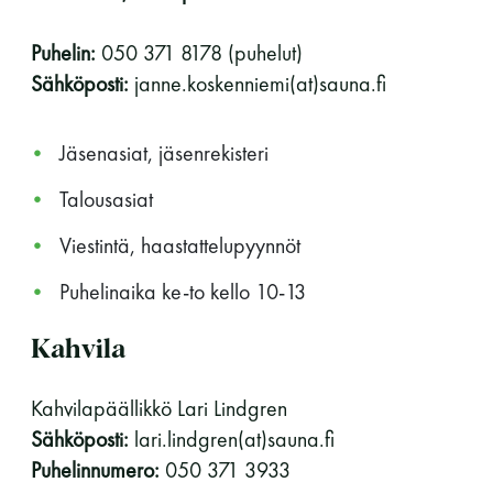
perjantai ja lauantai
Puhelin:
050 371 8178 (puhelut)
Sähköposti:
janne.koskenniemi(at)sauna.fi
-Kuukauden ensimmäinen lauantai on on
jaettu lauantai
Jäsenasiat, jäsenrekisteri
Talousasiat
Viestintä, haastattelupyynnöt
Hinnasto
Puhelinaika ke-to kello 10-13
Kahvila
Jäsen
12 €
Vieras jäsenen seurassa
25 €
Kahvilapäällikkö Lari Lindgren
Sähköposti:
lari.lindgren(at)sauna.fi
Jäsenen lapsi 7-18 v.
6 €
Puhelinnumero:
050 371 3933
Lapsi alle 7 v.
ilmainen