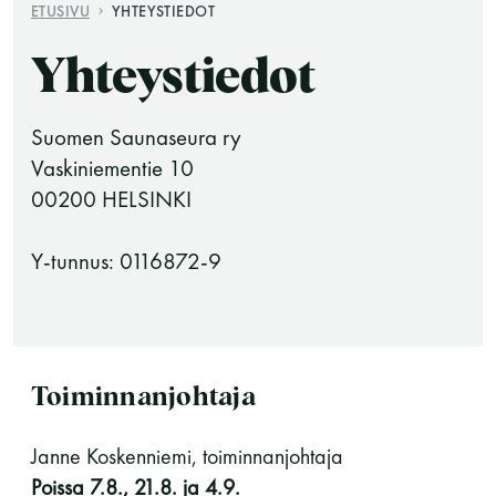
ETUSIVU
YHTEYSTIEDOT
Yhteystiedot
Suomen Saunaseura ry
Vaskiniementie 10
00200 HELSINKI
Saunatalo on avoinna
Y-tunnus: 0116872-9
myös helatorstaina
-Naisten päivät ovat maanantai ja
Toiminnanjohtaja
torstai
Janne Koskenniemi, toiminnanjohtaja
Poissa 7.8., 21.8. ja 4.9.
-Miesten päivät tiistai, keskiviikko,