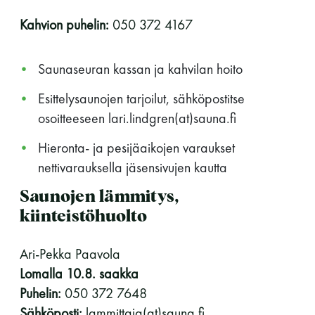
Kahvion puhelin:
050 372 4167
11 saunomiskerran kortti
120€
3kk kortti - M / N
275€ / 115€
Saunaseuran kassan ja kahvilan hoito
Vuosikortti - M / N
695€ / 275€
Esittelysaunojen tarjoilut, sähköpostitse
osoitteeseen lari.lindgren(at)sauna.fi
Hieronta- ja pesijäaikojen varaukset
nettivarauksella jäsensivujen kautta
Saunojen lämmitys,
kiinteistöhuolto
Suomen Saunaseura ry
Ari-Pekka Paavola
Vaskiniementie 10, 00200 Helsinki
Lomalla 10.8. saakka
Kahvio/kassa 050 372 4167
Puhelin:
050 372 7648
(saunojen aukioloaikana)
Sähköposti:
lammittaja(at)sauna.fi