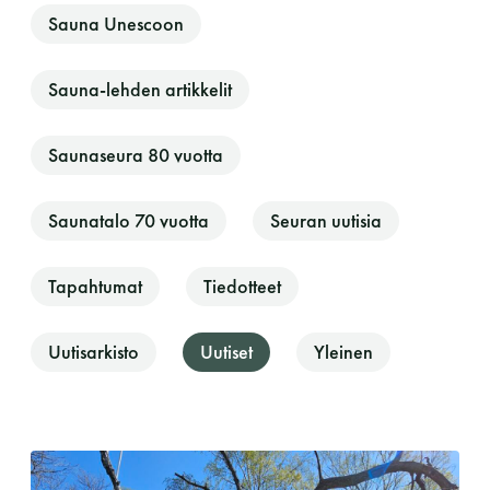
Sauna Unescoon
Sauna-lehden artikkelit
Saunaseura 80 vuotta
Saunatalo 70 vuotta
Seuran uutisia
Saunatalo on avoinna
Tapahtumat
Tiedotteet
myös helatorstaina
Uutisarkisto
Uutiset
Yleinen
-Naisten päivät ovat maanantai ja
torstai
-Miesten päivät tiistai, keskiviikko,