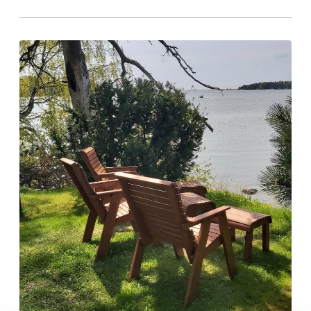
11 saunomiskerran kortti
120€
3kk kortti - M / N
275€ / 115€
Vuosikortti - M / N
695€ / 275€
Suomen Saunaseura ry
Vaskiniementie 10, 00200 Helsinki
Kahvio/kassa 050 372 4167
(saunojen aukioloaikana)