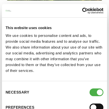
Y-tunnus: 0116872-9
SEURAN UUTISIA, TIEDOTTEET, UUTISET
21.07.2026
Tietosuojaseloste
Saunatalo avautuu kesätauon jälkeen
This website uses cookies
Juhannuksesta alkanut kesätauko päättyy tänään, ja
YHTEYSTIEDOT
We use cookies to personalise content and ads, to
saunatalo avautuu klo 13. Saunatalo on auki jäsenille ja...
provide social media features and to analyse our traffic.
We also share information about your use of our site with
our social media, advertising and analytics partners who
Saunaseuran tarkoitus
may combine it with other information that you’ve
provided to them or that they’ve collected from your use
of their services.
Suomen Saunaseura vaalii perinteisiä, kohteliaita
saunomistapoja, joiden perustana on toisten
saunarauhan kunnioittaminen. Seura vaalii
Consent
saunakulttuuria ja pyrkii kehittämään suomalaista
NECESSARY
Selection
saunaa ja edistämään sitä koskevaa tutkimusta.
PREFERENCES