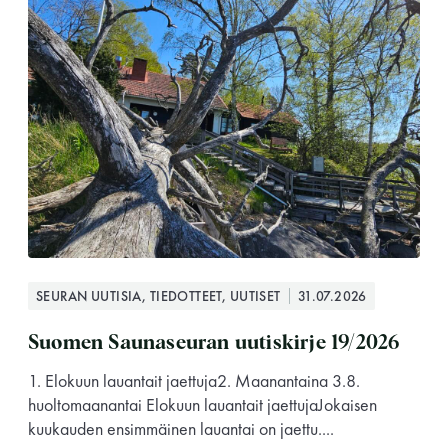
perjantai ja lauantai
-Kuukauden ensimmäinen lauantai on on
jaettu lauantai
Hinnasto
SEURAN UUTISIA, TIEDOTTEET, UUTISET
31.07.2026
Jäsen
12 €
Suomen Saunaseuran uutiskirje 19/2026
Vieras jäsenen seurassa
25 €
1. Elokuun lauantait jaettuja2. Maanantaina 3.8.
Jäsenen lapsi 7-18 v.
6 €
huoltomaanantai Elokuun lauantait jaettujaJokaisen
kuukauden ensimmäinen lauantai on jaettu....
Lapsi alle 7 v.
ilmainen