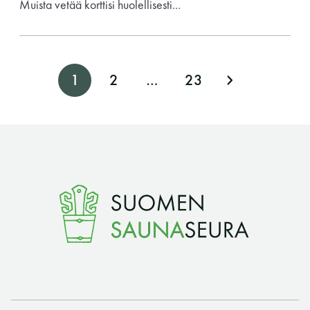
Muista vetää korttisi huolellisesti...
A
1
2
…
23
r
t
i
k
k
e