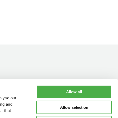
Allow all
YHTEYSTIEDOT
AUKIOLOAJAT
alyse our
ing and
Allow selection
r that