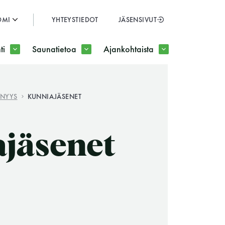
OMI
YHTEYSTIEDOT
JÄSENSIVUT
SULJE
ti
Saunatietoa
Ajankohtaista
JÄSENSIVUT
ENYYS
KUNNIAJÄSENET
jäsenet