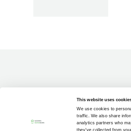
This website uses cookie
We use cookies to personal
traffic. We also share info
analytics partners who may
they’ve collected from your