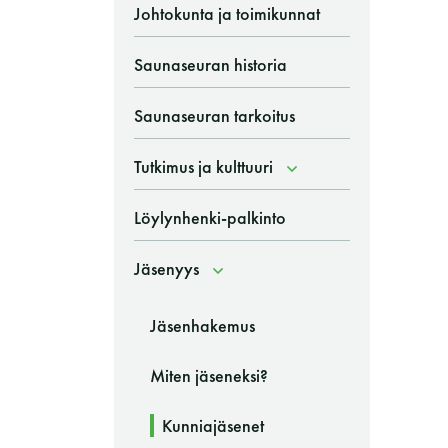
Vieras jäsenen seurassa
25 €
Johtokunta ja toimikunnat
Jäsenen lapsi 7-18 v.
6 €
Saunaseuran historia
Lapsi alle 7 v.
ilmainen
Saunaseuran tarkoitus
11 saunomiskerran kortti
120€
3kk kortti - M / N
275€ / 115€
Tutkimus ja kulttuuri
Vuosikortti - M / N
695€ / 275€
Löylynhenki-palkinto
Jäsenyys
Jäsenhakemus
Miten jäseneksi?
Kunniajäsenet