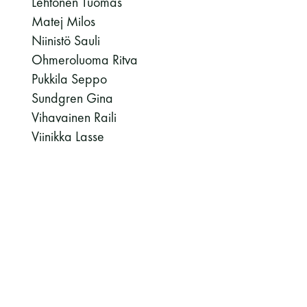
Lehtonen Tuomas
Vaskiniementie 10, 00200 Helsinki
Matej Milos
Kahvio/kassa 050 372 4167
Niinistö Sauli
(saunojen aukioloaikana)
Ohmeroluoma Ritva
Pukkila Seppo
Y-tunnus: 0116872-9
Sundgren Gina
Tietosuojaseloste
Vihavainen Raili
Viinikka Lasse
YHTEYSTIEDOT