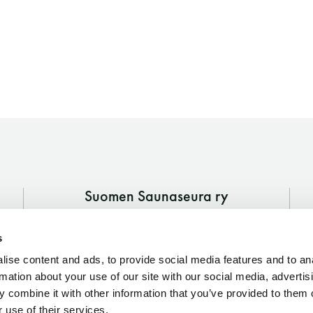
Suomen Saunaseura ry
Vaskiniementie 10, 00200 Helsinki
s
Kahvio/kassa 050 372 4167
(saunojen aukioloaikana)
ise content and ads, to provide social media features and to an
rmation about your use of our site with our social media, advertis
Y-tunnus: 0116872-9
 combine it with other information that you’ve provided to them o
 use of their services.