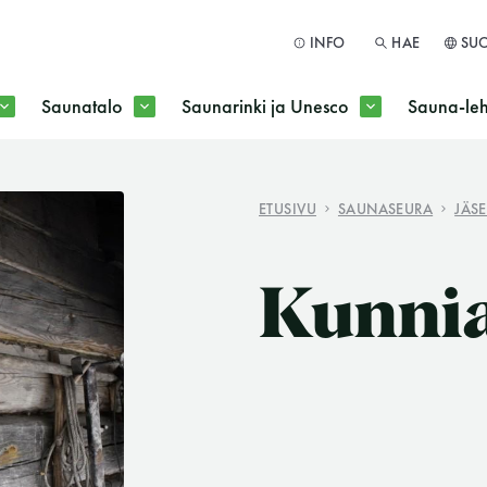
INFO
HAE
SU
Saunatalo
Saunarinki ja Unesco
Sauna-leh
a jokaisen kuun 1. maanantai huoltomaanantai
ETUSIVU
SAUNASEURA
JÄS
HAE
Kunnia