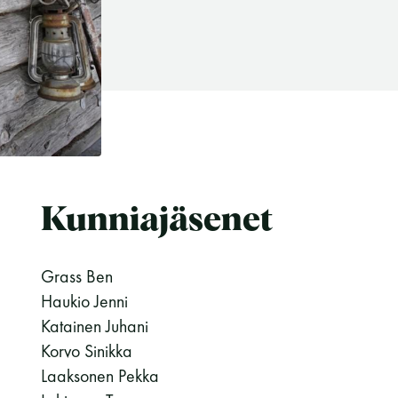
Kunniajäsenet
Grass Ben
Haukio Jenni
Katainen Juhani
Korvo Sinikka
Laaksonen Pekka
Suomen Saunaseura ry