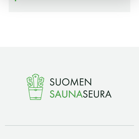
Y-tunnus: 0116872-9
Tietosuojaseloste
YHTEYSTIEDOT
Saunaseuran tarkoitus
Suomen Saunaseura vaalii perinteisiä, kohteliaita
saunomistapoja, joiden perustana on toisten
saunarauhan kunnioittaminen. Seura vaalii
saunakulttuuria ja pyrkii kehittämään suomalaista
saunaa ja edistämään sitä koskevaa tutkimusta.