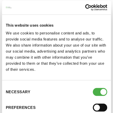
Kristian Miettinen
perjantai ja lauantai
aurinia@kolumbus.fi
-Kuukauden ensimmäinen lauantai on on
Sauna-lehti somessa:
This website uses cookies
jaettu lauantai
Facebook:
@saunalehti
We use cookies to personalise content and ads, to
Instagram:
@sauna_lehti
provide social media features and to analyse our traffic.
We also share information about your use of our site with
our social media, advertising and analytics partners who
Sauna-lehden
may combine it with other information that you’ve
provided to them or that they’ve collected from your use
toimitusneuvosto
Hinnasto
of their services.
Jäsen
12 €
Johannes Lahtela, puheenjohtaja
Consent
Jouni Ahonen
Vieras jäsenen seurassa
25 €
NECESSARY
Selection
Jarmo Lehtola
Jäsenen lapsi 7-18 v.
6 €
Hannu Saintula
PREFERENCES
Leena-Kaisa Simola
Lapsi alle 7 v.
ilmainen