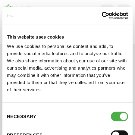
Siirry
sisältöön
SULJE
This website uses cookies
We use cookies to personalise content and ads, to
Jokaisen kuun 1. lauantai on jaettu ja jokaisen kuun
provide social media features and to analyse our traffic.
1. maanantai huoltomaanantai
We also share information about your use of our site with
KATSO TARKEMMAT AUKIOLOAJAT
our social media, advertising and analytics partners who
HAE
may combine it with other information that you’ve
provided to them or that they’ve collected from your use
of their services.
JÄSENSIVUT
Consent
NECESSARY
Selection