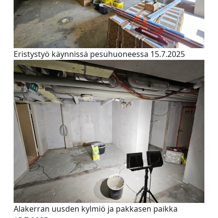
Eristystyö käynnissä pesuhuoneessa 15.7.2025
Alakerran uusden kylmiö ja pakkasen paikka