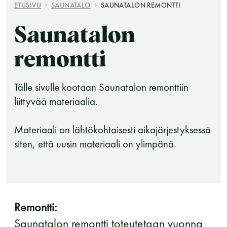
ETUSIVU
SAUNATALO
SAUNATALON REMONTTI
Saunatalon
remontti
Tälle sivulle kootaan Saunatalon remonttiin
liittyvää materiaalia.
Saunatalo on avoinna
Materiaali on lähtökohtaisesti aikajärjestyksessä
myös helatorstaina
siten, että uusin materiaali on ylimpänä.
-Naisten päivät ovat maanantai ja
torstai
Remontti:
Saunatalon remontti toteutetaan vuonna
-Miesten päivät tiistai, keskiviikko,