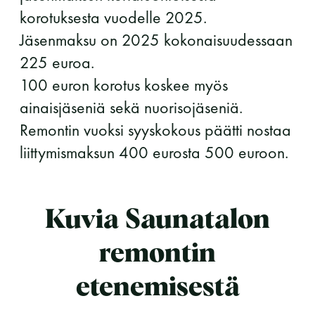
korotuksesta vuodelle 2025.
11 saunomiskerran kortti
120€
Jäsenmaksu on 2025 kokonaisuudessaan
3kk kortti - M / N
275€ / 115€
225 euroa.
Vuosikortti - M / N
695€ / 275€
100 euron korotus koskee myös
ainaisjäseniä sekä nuorisojäseniä.
Remontin vuoksi syyskokous päätti nostaa
liittymismaksun 400 eurosta 500 euroon.
Kuvia Saunatalon
Suomen Saunaseura ry
remontin
Vaskiniementie 10, 00200 Helsinki
etenemisestä
Kahvio/kassa 050 372 4167
(saunojen aukioloaikana)