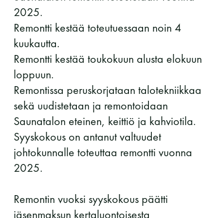
2025.
perjantai ja lauantai
Remontti kestää toteutuessaan noin 4
-Kuukauden ensimmäinen lauantai on on
kuukautta.
jaettu lauantai
Remontti kestää toukokuun alusta elokuun
loppuun.
Remontissa peruskorjataan talotekniikkaa
sekä uudistetaan ja remontoidaan
Saunatalon eteinen, keittiö ja kahviotila.
Hinnasto
Syyskokous on antanut valtuudet
johtokunnalle toteuttaa remontti vuonna
Jäsen
12 €
2025.
Vieras jäsenen seurassa
25 €
Jäsenen lapsi 7-18 v.
6 €
Remontin vuoksi syyskokous päätti
jäsenmaksun kertaluontoisesta
Lapsi alle 7 v.
ilmainen