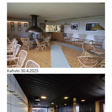
Y-tunnus: 0116872-9
Tietosuojaseloste
YHTEYSTIEDOT
Saunaseuran tarkoitus
Kahvio 30.4.2025
Suomen Saunaseura vaalii perinteisiä, kohteliaita
saunomistapoja, joiden perustana on toisten
saunarauhan kunnioittaminen. Seura vaalii
saunakulttuuria ja pyrkii kehittämään suomalaista
saunaa ja edistämään sitä koskevaa tutkimusta.