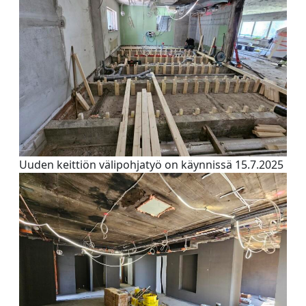
Uuden keittiön välipohjatyö on käynnissä 15.7.2025