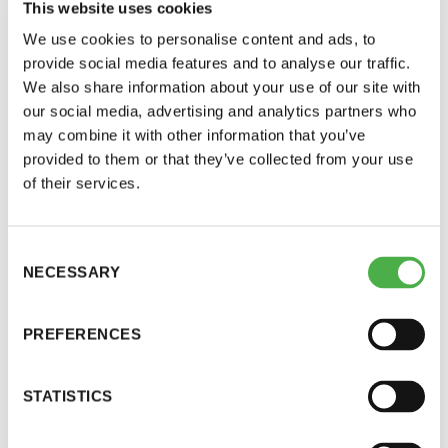
This website uses cookies
nokilöylyjen jälkeen saunojat ovat tervetulleita
11 saunomiskerran kortti
120€
löylyihin. Viihtyisä takkahuone kutsuu saunojaa
We use cookies to personalise content and ads, to
provide social media features and to analyse our traffic.
tasamaan lämpöä löylyjen välillä. Kahvilasta voi
3kk kortti - M / N
275€ / 115€
We also share information about your use of our site with
ostaa kotitekoista ruokaa ja virvokkeita.
our social media, advertising and analytics partners who
Vuosikortti - M / N
695€ / 275€
may combine it with other information that you’ve
Aino eli Ykkönen
on mietolämpöinen
provided to them or that they’ve collected from your use
lekottelusauna, jossa mahtuu olemaan jopa
of their services.
pitkänään. Tässä saunassa ei vihdota eikä pidetä
palaveria kovaäänisesti, sillä Aino on ns. hiljainen
Consent
sauna.
NECESSARY
Selection
Väinö eli Kakkonen
on melko kuuma vihtasauna.
PREFERENCES
Suomen Saunaseura ry
Louhi eli Kolmonen
on kuuma savusauna, jossa voi
Vaskiniementie 10, 00200 Helsinki
vihtoa.
STATISTICS
Kahvio/kassa 050 372 4167
(saunojen aukioloaikana)