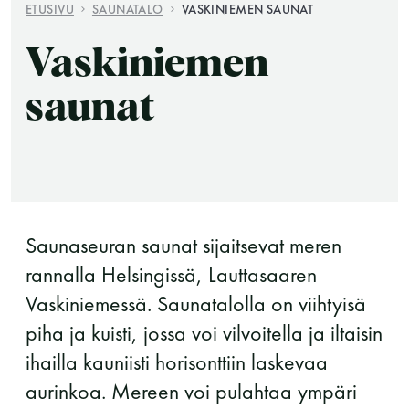
ETUSIVU
SAUNATALO
VASKINIEMEN SAUNAT
Vaskiniemen
saunat
Saunatalo on avoinna
myös helatorstaina
Saunaseuran saunat sijaitsevat meren
rannalla Helsingissä, Lauttasaaren
Vaskiniemessä. Saunatalolla on viihtyisä
-Naisten päivät ovat maanantai ja
piha ja kuisti, jossa voi vilvoitella ja iltaisin
torstai
ihailla kauniisti horisonttiin laskevaa
aurinkoa. Mereen voi pulahtaa ympäri
-Miesten päivät tiistai, keskiviikko,