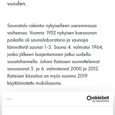
vuoden.
perjantai ja lauantai
-Kuukauden ensimmäinen lauantai on on
Saunatalo rakentui nykyiselleen useammassa
jaettu lauantai
vaiheessa. Vuonna 1952 nykyisen koesaunan
paikalla oli saunalaboratorio ja saunojia
lämmittivät saunat 1-3. Sauna 4. valmistui 1964,
jonka jälkeen laajentaminen jatkui uudella
vuosituhannella. Juhani Kataisen suunnittelemat
Hinnasto
savusaunat 5. ja 6. valmistuivat 2000 ja 2012.
Kataisen käsialaa on myös vuonna 2019
käyttöönotettu mobiilisauna.
Jäsen
12 €
Vieras jäsenen seurassa
25 €
Saunatalossa on kuusi puulämmitteistä saunaa ja
yksi sähkölämmitteinen moderni kaupunkisauna.
Jäsenen lapsi 7-18 v.
6 €
Saunojen lämmitys alkaa aikaisin aamulla ja
Lapsi alle 7 v.
ilmainen