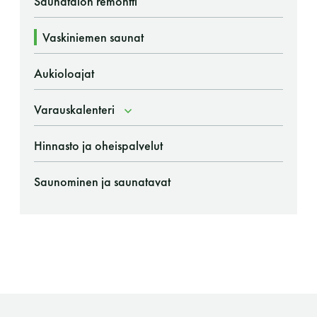
Saunatalon remontti
LUE LISÄÄ
Vaskiniemen saunat
Aukioloajat
Varauskalenteri
Hinnasto ja oheispalvelut
Saunominen ja saunatavat