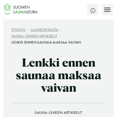
Siirry
sisältöön
SULJE
ETUSIVU
AJANKOHTAISTA
SAUNA-LEHDEN ARTIKKELIT
Jokaisen kuun 1. lauantai on jaettu ja jokaisen kuun
LENKKI ENNEN SAUNAA MAKSAA VAIVAN
1. maanantai huoltomaanantai
KATSO TARKEMMAT AUKIOLOAJAT
Lenkki ennen
HAE
saunaa maksaa
JÄSENSIVUT
vaivan
SAUNA-LEHDEN ARTIKKELIT