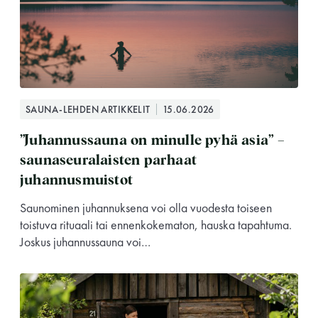
SAUNA-LEHDEN ARTIKKELIT
15.06.2026
”Juhannussauna on minulle pyhä asia” –
saunaseuralaisten parhaat
juhannusmuistot
Saunominen juhannuksena voi olla vuodesta toiseen
toistuva rituaali tai ennenkokematon, hauska tapahtuma.
Joskus juhannussauna voi…