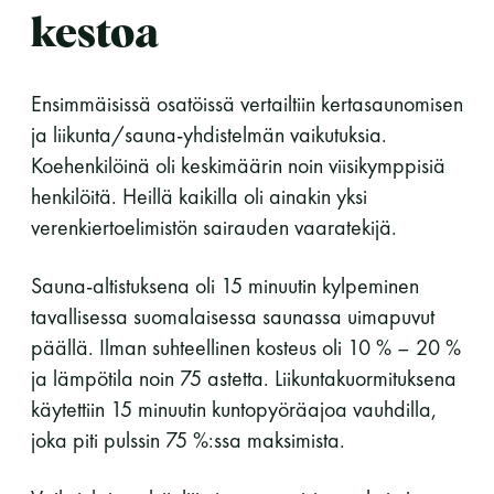
kestoa
LUE LISÄÄ
Ensimmäisissä osatöissä vertailtiin kertasaunomisen
ja liikunta/sauna-yhdistelmän vaikutuksia.
Koehenkilöinä oli keskimäärin noin viisikymppisiä
henkilöitä. Heillä kaikilla oli ainakin yksi
verenkiertoelimistön sairauden vaaratekijä.
Sauna-altistuksena oli 15 minuutin kylpeminen
tavallisessa suomalaisessa saunassa uimapuvut
päällä. Ilman suhteellinen kosteus oli 10 % – 20 %
ja lämpötila noin 75 astetta. Liikuntakuormituksena
käytettiin 15 minuutin kuntopyöräajoa vauhdilla,
joka piti pulssin 75 %:ssa maksimista.