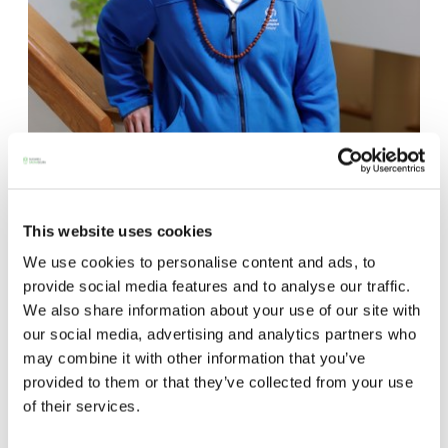
Liikuntatieteiden maisteri Earric Lee.
Samansuuntainen, mutta vähän pienempi välitön
vaikutus nähtiin myös, kun saunomisen
ensimmäinen puolisko korvattiin kuntopyöräilyllä.
This website uses cookies
Tärkeä ero altistusten välillä oli, että suotuisa
We use cookies to personalise content and ads, to
vaikutus säilyi liikunnan ja saunan yhdistelmän
provide social media features and to analyse our traffic.
We also share information about your use of our site with
jälkeen pidempään kuin pelkän saunan jälkeen.
our social media, advertising and analytics partners who
may combine it with other information that you’ve
Lue myös:
Sauna ja iho
provided to them or that they’ve collected from your use
of their services.
Sauna tehosti