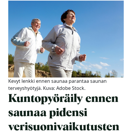
Y-tunnus: 0116872-9
Tietosuojaseloste
YHTEYSTIEDOT
Saunaseuran tarkoitus
Kevyt lenkki ennen saunaa parantaa saunan
terveyshyötyjä. Kuva: Adobe Stock.
Suomen Saunaseura vaalii perinteisiä, kohteliaita
Kuntopyöräily ennen
saunomistapoja, joiden perustana on toisten
saunarauhan kunnioittaminen. Seura vaalii
saunaa pidensi
saunakulttuuria ja pyrkii kehittämään suomalaista
saunaa ja edistämään sitä koskevaa tutkimusta.
verisuonivaikutusten