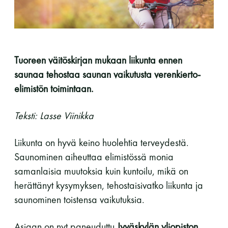
perjantai ja lauantai
-Kuukauden ensimmäinen lauantai on on
jaettu lauantai
Tuoreen väitöskirjan mukaan liikunta ennen
saunaa tehostaa saunan vaikutusta verenkierto-
elimistön toimintaan.
Teksti: Lasse Viinikka
Hinnasto
Liikunta on hyvä keino huolehtia terveydestä.
Saunominen aiheuttaa elimistössä monia
Jäsen
12 €
samanlaisia muutoksia kuin kuntoilu, mikä on
herättänyt kysymyksen, tehostaisivatko liikunta ja
Vieras jäsenen seurassa
25 €
saunominen toistensa vaikutuksia.
Jäsenen lapsi 7-18 v.
6 €
Asiaan on nyt paneuduttu
Jyväskylän yliopiston
Lapsi alle 7 v.
ilmainen