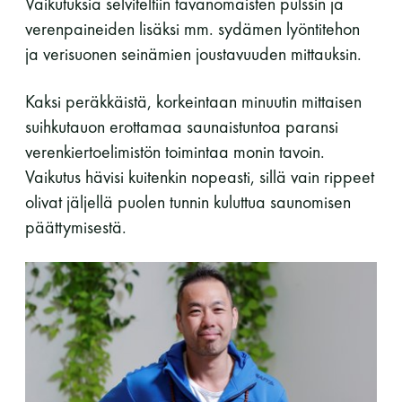
Vaikutuksia selviteltiin tavanomaisten pulssin ja
verenpaineiden lisäksi mm. sydämen lyöntitehon
ja verisuonen seinämien joustavuuden mittauksin.
Kaksi peräkkäistä, korkeintaan minuutin mittaisen
suihkutauon erottamaa saunaistuntoa paransi
verenkiertoelimistön toimintaa monin tavoin.
Vaikutus hävisi kuitenkin nopeasti, sillä vain rippeet
olivat jäljellä puolen tunnin kuluttua saunomisen
päättymisestä.