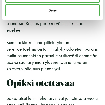
ryhmä harjoitteli kahdeksan viikkoa UKK-instituutin
kansallisen liikuntasuosituksen mukaisesti. Toinen
Deny
teki saman, mutta kävi aina liikunnan jälkeen
saunassa. Kolmas porukka vältteli liikuntaa
edelleen.
Kummankin kuntoharjoitteluryhmän
verenkiertoelimistön toimintakyky odotetusti parani,
mutta saunoneiden parani merkitsevästi enemmän.
Lisäksi saunaryhmän yläverenpaine ja veren
kolesterolipitoisuus pienenivät.
Opiksi otettavaa
Saksalaiset lehtimiehet arvelivat jo noin sata vuotta
sitten, että Paavo Nurmen ylivertaisen