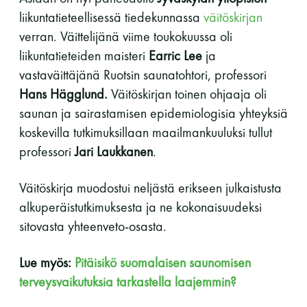
liikuntatieteellisessä tiedekunnassa
väitöskirjan
11 saunomiskerran kortti
120€
verran. Väittelijänä viime toukokuussa oli
3kk kortti - M / N
275€ / 115€
liikuntatieteiden maisteri
Earric Lee
ja
vastaväittäjänä Ruotsin saunatohtori, professori
Vuosikortti - M / N
695€ / 275€
Hans Hägglund.
Väitöskirjan toinen ohjaaja oli
saunan ja sairastamisen epidemiologisia yhteyksiä
koskevilla tutkimuksillaan maailmankuuluksi tullut
professori
Jari Laukkanen
.
Väitöskirja muodostui neljästä erikseen julkaistusta
alkuperäistutkimuksesta ja ne kokonaisuudeksi
sitovasta yhteenveto-osasta.
Suomen Saunaseura ry
Lue myös:
Pitäisikö suomalaisen saunomisen
Vaskiniementie 10, 00200 Helsinki
Kahvio/kassa 050 372 4167
terveysvaikutuksia tarkastella laajemmin?
(saunojen aukioloaikana)