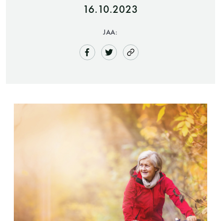
16.10.2023
JAA:
Saunatalo on avoinna
myös helatorstaina
-Naisten päivät ovat maanantai ja
torstai
-Miesten päivät tiistai, keskiviikko,