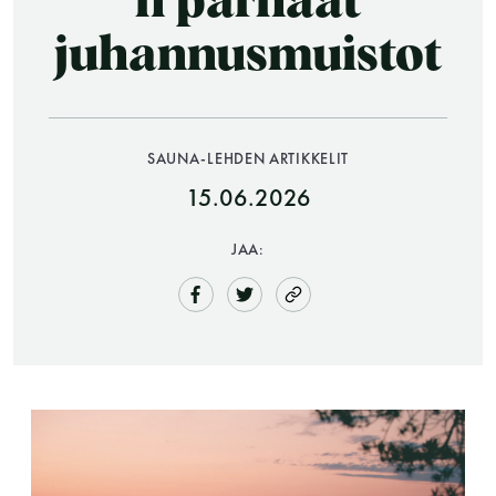
n parhaat
juhannusmuistot
SAUNA-LEHDEN ARTIKKELIT
15.06.2026
Saunatalo on avoinna
JAA:
myös helatorstaina
-Naisten päivät ovat maanantai ja
torstai
-Miesten päivät tiistai, keskiviikko,