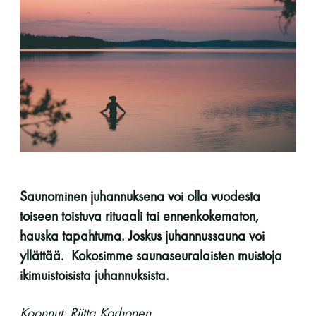
perjantai ja lauantai
-Kuukauden ensimmäinen lauantai on on
jaettu lauantai
Hinnasto
Saunominen juhannuksena voi olla vuodesta
toiseen toistuva rituaali tai ennenkokematon,
Jäsen
12 €
hauska tapahtuma. Joskus juhannussauna voi
yllättää. Kokosimme saunaseuralaisten muistoja
Vieras jäsenen seurassa
25 €
ikimuistoisista juhannuksista.
Jäsenen lapsi 7-18 v.
6 €
Koonnut: Riitta Korhonen
Lapsi alle 7 v.
ilmainen