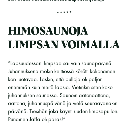
Y-tunnus: 0116872-9
*****
Tietosuojaseloste
HIMOSAUNOJA
YHTEYSTIEDOT
LIMPSAN VOIMALLA
”Lapsuudessani limpsaa sai vain saunapäivinä.
Saunaseuran tarkoitus
Juhannuksena mökin keittiössä körötti kokonainen
kori juotavaa. Laskin, että pulloja oli paljon
enemmän kuin meitä lapsia. Vietinkin siten koko
Suomen Saunaseura vaalii perinteisiä, kohteliaita
juhannuksen saunassa. Saunoin aatonaattona,
saunomistapoja, joiden perustana on toisten
saunarauhan kunnioittaminen. Seura vaalii
aattona, juhannuspäivänä ja vielä seuraavanakin
saunakulttuuria ja pyrkii kehittämään suomalaista
päivänä. Tiesihän joka käynti uuden limpsapullon.
saunaa ja edistämään sitä koskevaa tutkimusta.
Punainen Jaffa oli paras!”