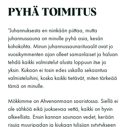
PYHÄ TOIMITUS
”Juhannuksesta en niinkään piittaa, mutta
juhannussauna on minulle pyhä asia, kesän
kohokohta. Minun juhannussaunarituaalit ovat jo
vuosikymmenten ajan olleet samanlaiset ja haluan
tehdä kaikki valmistelut alusta loppuun itse ja
yksin. Kukaan ei tosin edes uskalla sekaantua
valmisteluihini, koska kaikki tietävät, miten tärkeää
tämä on minulle.
Mökkimme on Ahvenanmaan saaristossa. Siellä ei
ole sähköä eikä juoksevaa vettä, kaikki on hyvin
alkeellista. Ensin kannan saunaan vedet, kerään
risuja muuripadan ja kiukaan tulisijan sytytykseen