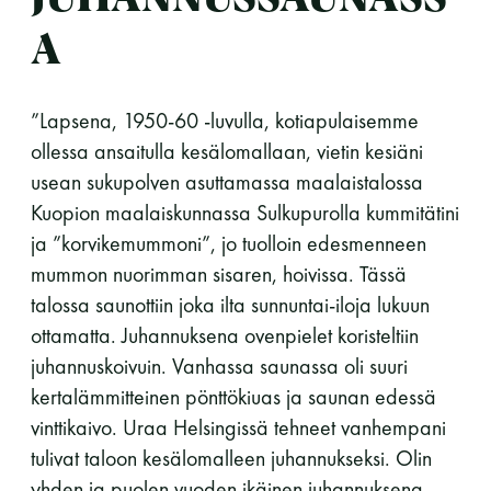
A
”Lapsena, 1950-60 -luvulla, kotiapulaisemme
ollessa ansaitulla kesälomallaan, vietin kesiäni
usean sukupolven asuttamassa maalaistalossa
Kuopion maalaiskunnassa Sulkupurolla kummitätini
ja ”korvikemummoni”, jo tuolloin edesmenneen
mummon nuorimman sisaren, hoivissa. Tässä
talossa saunottiin joka ilta sunnuntai-iloja lukuun
ottamatta. Juhannuksena ovenpielet koristeltiin
juhannuskoivuin. Vanhassa saunassa oli suuri
kertalämmitteinen pönttökiuas ja saunan edessä
vinttikaivo. Uraa Helsingissä tehneet vanhempani
tulivat taloon kesälomalleen juhannukseksi. Olin
yhden ja puolen vuoden ikäinen juhannuksena