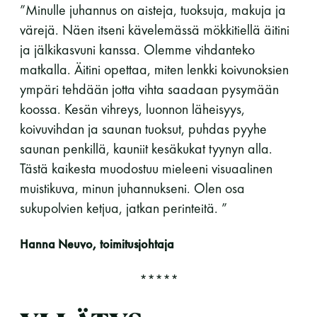
”Minulle juhannus on aisteja, tuoksuja, makuja ja
värejä. Näen itseni kävelemässä mökkitiellä äitini
ja jälkikasvuni kanssa. Olemme vihdanteko
matkalla. Äitini opettaa, miten lenkki koivunoksien
ympäri tehdään jotta vihta saadaan pysymään
koossa. Kesän vihreys, luonnon läheisyys,
koivuvihdan ja saunan tuoksut, puhdas pyyhe
saunan penkillä, kauniit kesäkukat tyynyn alla.
Tästä kaikesta muodostuu mieleeni visuaalinen
muistikuva, minun juhannukseni. Olen osa
sukupolvien ketjua, jatkan perinteitä. ”
Hanna Neuvo, toimitusjohtaja
*****