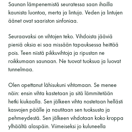
Saunan lämpenemistä seuratessa saan ihailla
kaunista luontoa, merta ja lintuja. Veden ja lintujen
äänet ovat saariston sinfoniaa.
Seuraavaksi on vihtojen teko. Vihdoista jääviä
pieniä oksia ei saa missään tapauksessa heittää
pois. Teen niistä pikkuvihtoja ja ripustan ne
roikkumaan saunaan. Ne tuovat tuoksua ja luovat
tunnelmaa.
Olen opettanut lähisukuni vihtomaan. Se menee
näin: ensin vihta kastetaan ja sitä lämmitetään
hetki kiukaalla. Sen jälkeen vihta nostetaan hellästi
kasvojen päälle ja nautitaan sen tuoksusta ja
pehmeydestä. Sen jälkeen vihdotaan koko kroppa
ylhäältä alaspäin. Viimeiseksi jo kuluneella