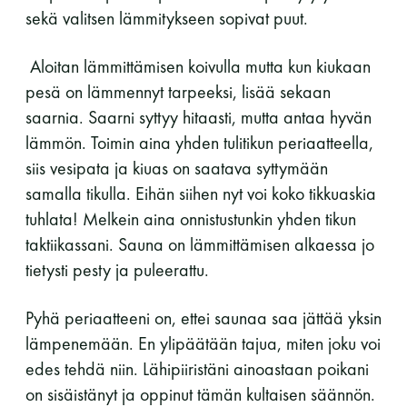
sekä valitsen lämmitykseen sopivat puut.
Aloitan lämmittämisen koivulla mutta kun kiukaan
pesä on lämmennyt tarpeeksi, lisää sekaan
saarnia. Saarni syttyy hitaasti, mutta antaa hyvän
lämmön. Toimin aina yhden tulitikun periaatteella,
siis vesipata ja kiuas on saatava syttymään
samalla tikulla. Eihän siihen nyt voi koko tikkuaskia
tuhlata! Melkein aina onnistustunkin yhden tikun
taktiikassani. Sauna on lämmittämisen alkaessa jo
tietysti pesty ja puleerattu.
Pyhä periaatteeni on, ettei saunaa saa jättää yksin
lämpenemään. En ylipäätään tajua, miten joku voi
edes tehdä niin. Lähipiiristäni ainoastaan poikani
on sisäistänyt ja oppinut tämän kultaisen säännön.