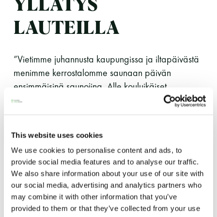
YLLÄTYS
LAUTEILLA
”Vietimme juhannusta kaupungissa ja iltapäivästä
menimme kerrostalomme saunaan päivän
ensimmäisinä saunojina. Alle kouluikäiset
lapsemme suuntasivat heti löylyyn. Hei isi, täällä
on joku setä, huusi hetken kuluttua tyttäremme.
Tosiaan. Lauteilla istui noin viisikymppinen mies
This website uses cookies
vähän kallistuneessa asennossa – vieressään
We use cookies to personalise content and ads, to
jokunen pullo. Tunnistimme miehen talon
provide social media features and to analyse our traffic.
asukkaaksi ja tajusimme, että hän oli kuollut.
We also share information about your use of our site with
Ilmeisesti mies oli ollut edellisillan viimeinen
our social media, advertising and analytics partners who
saunoja ja kuollut saunoessaan. Hälytimme
may combine it with other information that you’ve
poliisit.
provided to them or that they’ve collected from your use