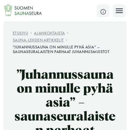
Siirry
sisältöön
SULJE
ETUSIVU
AJANKOHTAISTA
SAUNA-LEHDEN ARTIKKELIT
Jokaisen kuun 1. lauantai on jaettu ja jokaisen kuun
”JUHANNUSSAUNA ON MINULLE PYHÄ ASIA” –
SAUNASEURALAISTEN PARHAAT JUHANNUSMUISTOT
1. maanantai huoltomaanantai
KATSO TARKEMMAT AUKIOLOAJAT
HAE
”Juhannussauna
on minulle pyhä
JÄSENSIVUT
asia” –
saunaseuralaiste