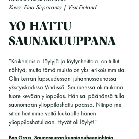
Kuva: Eina Sirparanta | Visit Finland
11 saunomiskerran kortti
120€
3kk kortti - M / N
275€ / 115€
YO-HATTU
Vuosikortti - M / N
695€ / 275€
SAUNAKUUPPANA
”Kaikenlaisia löylyjä ja löylynheittoja on tullut
nähtyä, mutta tämä muisto on yksi erikoisimmista.
Olin kerran lapsuudessani juhannussaunassa
yksityiskodissa Vihdissä. Seurueessa oli mukana
tuore kevään ylioppilas. Hän sai päähänsä tulla
saunomaan ylioppilashattu päässä. Niinpä me
Suomen Saunaseura ry
sitten heitimme vettä kiukaalle hänen
Vaskiniementie 10, 00200 Helsinki
ylioppilashatullaan. Hyvät oli löylyt!”
Kahvio/kassa 050 372 4167
(saunojen aukioloaikana)
Ben Grass, Saunaseuran kunniapuheenjohtaja