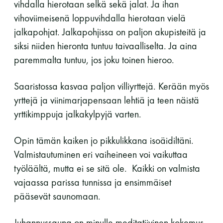
vihdalla hierotaan selkä sekä jalat. Ja ihan
vihoviimeisenä loppuvihdalla hierotaan vielä
jalkapohjat. Jalkapohjissa on paljon akupisteitä ja
siksi niiden hieronta tuntuu taivaalliselta. Ja aina
paremmalta tuntuu, jos joku toinen hieroo.
Saaristossa kasvaa paljon villiyrttejä. Kerään myös
yrttejä ja viinimarjapensaan lehtiä ja teen näistä
yrttikimppuja jalkakylpyjä varten.
Opin tämän kaiken jo pikkulikkana isoäidiltäni.
Valmistautuminen eri vaiheineen voi vaikuttaa
työläältä, mutta ei se sitä ole. Kaikki on valmista
vajaassa parissa tunnissa ja ensimmäiset
pääsevät saunomaan.
Juhannussauna on minulle meditatiivinen kokemus