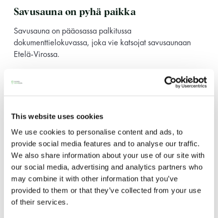
Savusauna on pyhä paikka
11 saunomiskerran kortti
120€
Savusauna on pääosassa palkitussa
3kk kortti - M / N
275€ / 115€
dokumenttielokuvassa, joka vie katsojat savusaunaan
Etelä-Virossa.
Vuosikortti - M / N
695€ / 275€
This website uses cookies
We use cookies to personalise content and ads, to
provide social media features and to analyse our traffic.
We also share information about your use of our site with
Suomen Saunaseura ry
our social media, advertising and analytics partners who
may combine it with other information that you’ve
Vaskiniementie 10, 00200 Helsinki
provided to them or that they’ve collected from your use
Kahvio/kassa 050 372 4167
of their services.
(saunojen aukioloaikana)