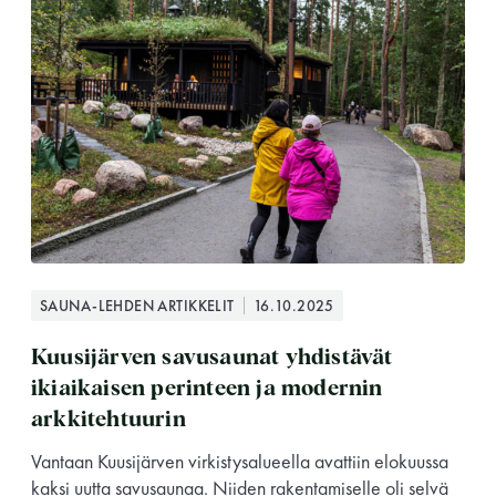
Saunatalo on avoinna
myös helatorstaina
SAUNA-LEHDEN ARTIKKELIT
16.10.2025
Kuusijärven savusaunat yhdistävät
ikiaikaisen perinteen ja modernin
-Naisten päivät ovat maanantai ja
arkkitehtuurin
torstai
Vantaan Kuusijärven virkistysalueella avattiin elokuussa
kaksi uutta savusaunaa. Niiden rakentamiselle oli selvä
-Miesten päivät tiistai, keskiviikko,