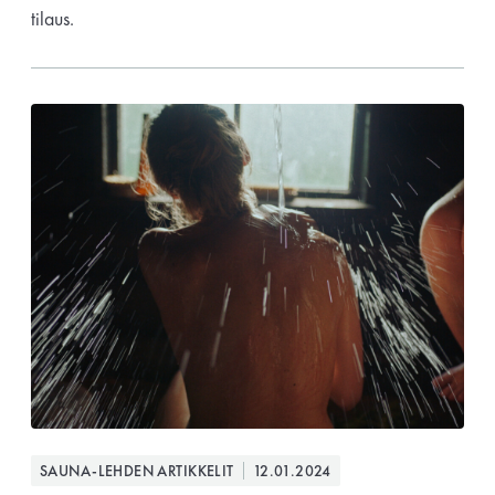
tilaus.
perjantai ja lauantai
-Kuukauden ensimmäinen lauantai on on
jaettu lauantai
Hinnasto
Jäsen
12 €
Vieras jäsenen seurassa
25 €
Jäsenen lapsi 7-18 v.
6 €
SAUNA-LEHDEN ARTIKKELIT
12.01.2024
Lapsi alle 7 v.
ilmainen