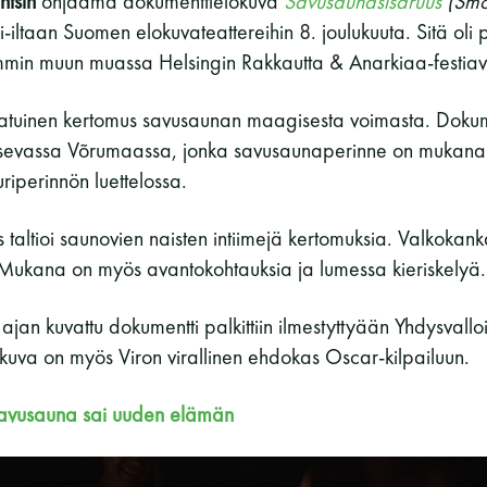
ntsin
ohjaama dokumenttielokuva
Savusaunasisaruus
(Smo
si-iltaan Suomen elokuvateattereihin 8. joulukuuta. Sitä oli 
min muun muassa Helsingin Rakkautta & Anarkiaa-festiava
aatuinen kertomus savusaunan maagisesta voimasta. Dokume
aitsevassa Võrumaassa, jonka savusaunaperinne on mukan
riperinnön luettelossa.
 taltioi saunovien naisten intiimejä kertomuksia. Valkokan
 Mukana on myös avantokohtauksia ja lumessa kieriskelyä.
jan kuvattu dokumentti palkittiin ilmestyttyään Yhdysvallo
lokuva on myös Viron virallinen ehdokas Oscar-kilpailuun.
avusauna sai uuden elämän