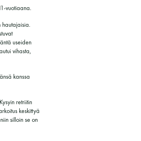
11-vuotiaana.
 hautajaisia.
tuvat
 häntä useiden
utui vihasta,
tiänsä kanssa
ysyin retriitin
arkoitus keskittyä
niin silloin se on