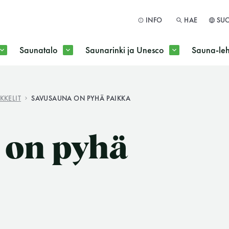
INFO
HAE
SU
Saunatalo
Saunarinki ja Unesco
Sauna-leh
a jokaisen kuun 1. maanantai huoltomaanantai
KKELIT
SAVUSAUNA ON PYHÄ PAIKKA
HAE
 on pyhä