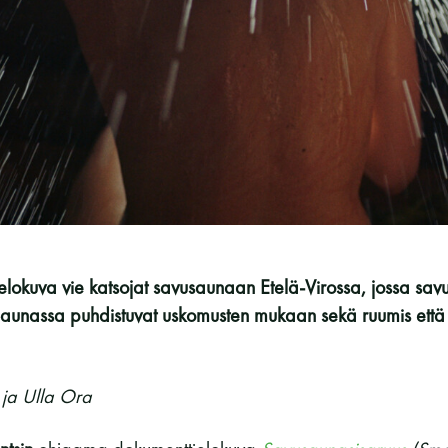
Vaskiniementie 10, 00200 Helsinki
Kahvio/kassa 050 372 4167
(saunojen aukioloaikana)
Y-tunnus: 0116872-9
Tietosuojaseloste
YHTEYSTIEDOT
ielokuva vie katsojat savusaunaan Etelä-Virossa, jossa sa
Saunassa puhdistuvat uskomusten mukaan sekä ruumis että 
 ja Ulla Ora