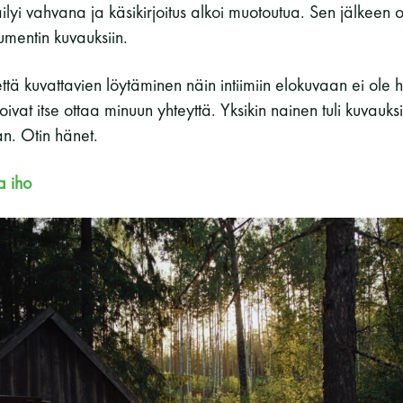
lyi vahvana ja käsikirjoitus alkoi muotoutua. Sen jälkeen o
umentin kuvauksiin.
 että kuvattavien löytäminen näin intiimiin elokuvaan ei ole
koivat itse ottaa minuun yhteyttä. Yksikin nainen tuli kuvauksi
. Otin hänet.
a iho