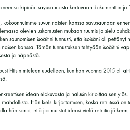
aneensa kipinän savusaunasta kertovaan dokumenttiin jo 
oli, kokoonnuimme suvun naisten kanssa savusaunaan ennen
lemassa olevien uskomusten mukaan ruumis ja sielu puhdis
n saunomisen isoäitini tunnusti, että isoisäni oli pettänyt
n naisen kanssa. Tämän tunnustuksen tehtyään isoäitini vapa
isesta ja häpeästä.
usi Hitsin mieleen uudelleen, kun hän vuonna 2015 oli äi
issä.
onkreettisen idean elokuvasta ja halusin kirjoittaa sen ylös. K
e mahdollista. Hän kielsi kirjoittamisen, koska retriitissä on t
la hän sanoi, että jos muistat ideasi vielä retriitin jälkeen, 