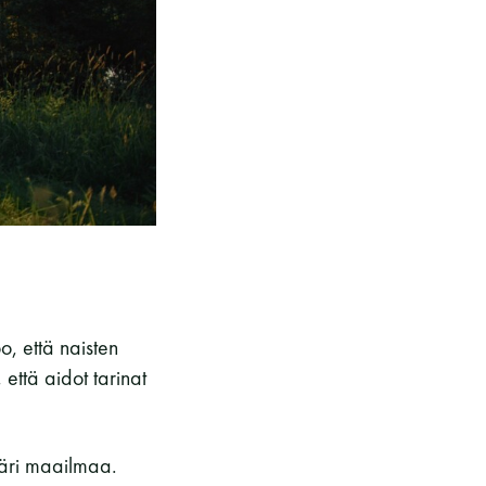
, että naisten
 että aidot tarinat
päri maailmaa.