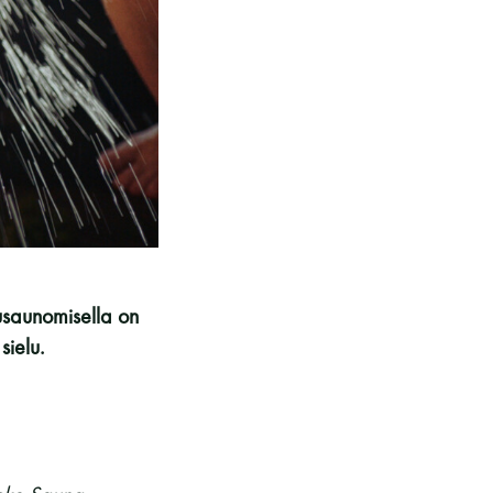
kohteliaita saunomistapoja, joiden
perustana on toisten saunarauhan
kunnioittaminen. Seura vaalii
saunakulttuuria ja pyrkii kehittämään
suomalaista saunaa ja edistämään sitä
koskevaa tutkimusta.
LUE LISÄÄ
vusaunomisella on
sielu.