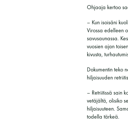
Ohjaaja kertoo sa
– Kun isoisäni ku
Virossa edelleen o
savusaunassa. Keske
vuosien ajan toise
kivusta, turhautum
Dokumentin teko no
hiljaisuuden retriit
– Retriitissä sain k
vetäjältä, olisiko s
hiljaisuuteen. Samal
todella tärkeä.