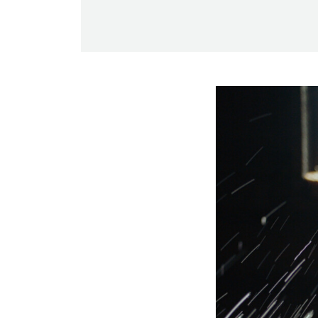
-Miesten päivät tiistai, keskiviikko,
perjantai ja lauantai
-Kuukauden ensimmäinen lauantai on
on jaettu lauantai
Hinnasto
Jäsen
12 €