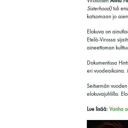
Virolaisen
Anna Hi
Sisterhood)
tuli en
katsomaan jo aiem
Elokuva on ainutl
Etelä-Virossa sij
aineettoman kulttuu
Dokumentissa Hints
eri vuodeaikoina.
Seitsemän vuoden a
elokuvajuhlilla. E
Lue lisää:
Vanha s