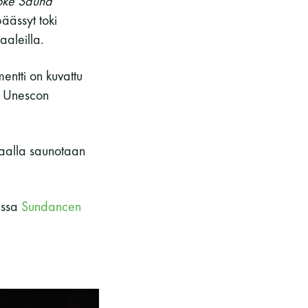
ke Sauna
päässyt toki
aleilla.
ntti on kuvattu
a Unescon
kaalla saunotaan
issa
Sundancen