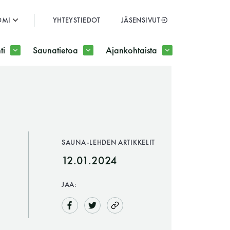
OMI
YHTEYSTIEDOT
JÄSENSIVUT
SULJE
ti
Saunatietoa
Ajankohtaista
JÄSENSIVUT
SAUNA-LEHDEN ARTIKKELIT
12.01.2024
JAA: