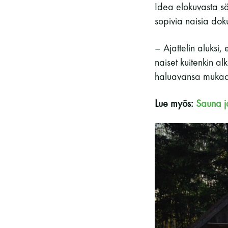
Idea elokuvasta säi
sopivia naisia dok
– Ajattelin aluksi,
naiset kuitenkin al
haluavansa mukaan
Lue myös:
Sauna j