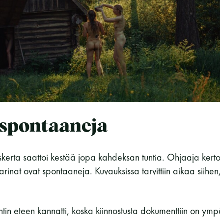
 spontaaneja
erta saattoi kestää jopa kahdeksan tuntia. Ohjaaja kertoo
tarinat ovat spontaaneja. Kuvauksissa tarvittiin aikaa siihen,
tin eteen kannatti, koska kiinnostusta dokumenttiin on ym