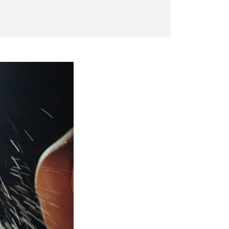
Saunaseuran tarkoitus
Suomen Saunaseura vaalii perinteisiä,