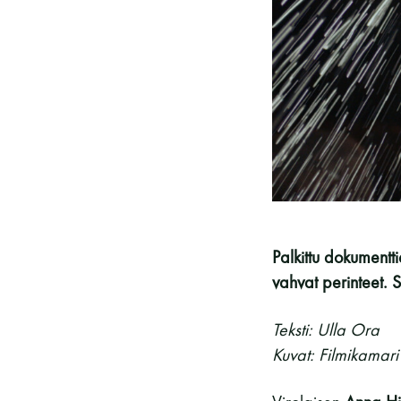
Vieras jäsenen seurassa
25 €
Jäsenen lapsi 7-18 v.
6 €
Lapsi alle 7 v.
ilmainen
11 saunomiskerran kortti
120€
3kk kortti - M / N
275€ / 115€
Vuosikortti - M / N
695€ / 275€
Palkittu dokumentt
vahvat perinteet. 
Teksti: Ulla Ora
Kuvat: Filmikamari