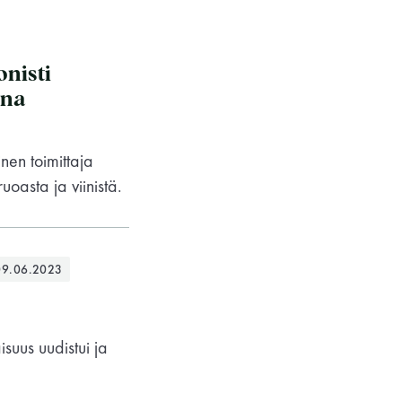
nisti
ina
en toimittaja
ruoasta ja viinistä.
09.06.2023
Saunaseuran tarkoitus
suus uudistui ja
Suomen Saunaseura vaalii perinteisiä,