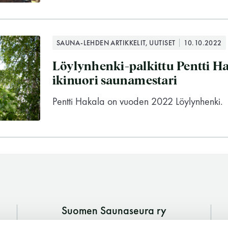
Vaskiniementie 10, 00200 Helsinki
Kahvio/kassa 050 372 4167
(saunojen aukioloaikana)
SAUNA-LEHDEN ARTIKKELIT, UUTISET
10.10.2022
Y-tunnus: 0116872-9
Löylynhenki-palkittu Pentti H
ikinuori saunamestari
Tietosuojaseloste
Pentti Hakala on vuoden 2022 Löylynhenki.
YHTEYSTIEDOT
Suomen Saunaseura ry