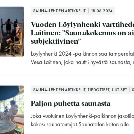
SAUNA-LEHDEN ARTIKKELIT
18.06.2024
Vuoden Löylynhenki varttihedo
Laitinen: ”Saunakokemus on a
subjektiivinen”
Löylynhenki 2024 -palkinnon saa tamperelain
Vesa Laitinen, joka nauttii hyvästä saunasta, 
SAUNA-LEHDEN ARTIKKELIT, TIEDOTTEET, UUTISET
Paljon puhetta saunasta
Joka vuotuinen Löylynhenki-palkinnon jakotilai
kokosi saunatoimijat Saunatalon katon alle.
Suomen Saunaseura ry