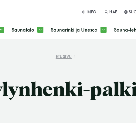
INFO
HAE
SU
Saunatalo
Saunarinki ja Unesco
Sauna-leh
a jokaisen kuun 1. maanantai huoltomaanantai
ETUSIVU
HAE
lynhenki-palk