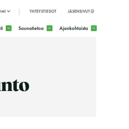
OMI
YHTEYSTIEDOT
JÄSENSIVUT
SULJE
ti
Saunatietoa
Ajankohtaista
JÄSENSIVUT
into