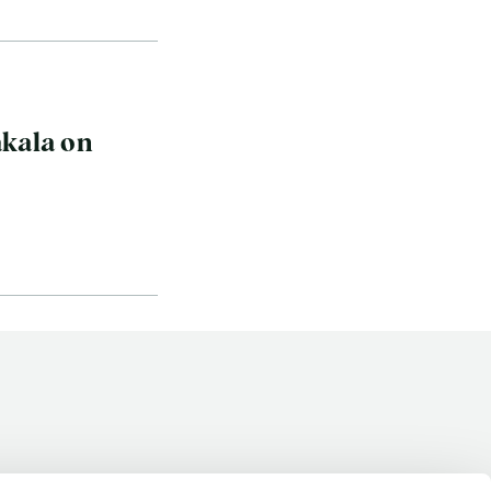
kohteliaita saunomistapoja, joiden
perustana on toisten saunarauhan
kunnioittaminen. Seura vaalii
saunakulttuuria ja pyrkii kehittämään
suomalaista saunaa ja edistämään sitä
akala on
koskevaa tutkimusta.
LUE LISÄÄ