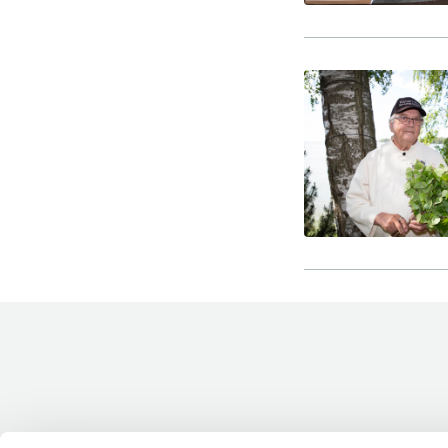
Vieras jäsenen seurassa
25 €
Jäsenen lapsi 7-18 v.
6 €
Lapsi alle 7 v.
ilmainen
11 saunomiskerran kortti
120€
3kk kortti - M / N
275€ / 115€
Vuosikortti - M / N
695€ / 275€