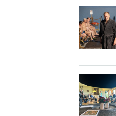
-Miesten päivät tiistai, keskiviikko,
perjantai ja lauantai
-Kuukauden ensimmäinen lauantai on
on jaettu lauantai
Hinnasto
Jäsen
12 €