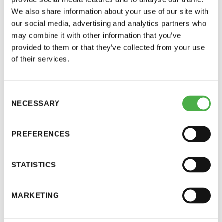
Tampere julistettiin Suomen Saunapääkaupungiksi
We also share information about your use of our site with
vuonna 2017. Samana vuonna Laitinen aloitti
our social media, advertising and analytics partners who
may combine it with other information that you’ve
kritiikkien kirjoittamisen.
provided to them or that they’ve collected from your use
of their services.
— Saunabuumi on jatkunut siitä asti. Nykyisin
saunoissa näkee paljon nuoria ihmisiä ja
lapsiperheitä. Ei tämä mikään ukkojen ja akkojen
Consent
NECESSARY
laji yksin ole.
Selection
Laitiselle kritiikkien kirjoittaminen on mukava
PREFERENCES
harrastus.
STATISTICS
— Suhtaudun siihen vakavasti mutta leikkimielisesti.
Tavoitteeni on pieneltä osaltani edistää
MARKETING
saunakulttuuria. Tuntuu hyvältä, jos ja kun arvioni
saavat aikaan muutoksia.