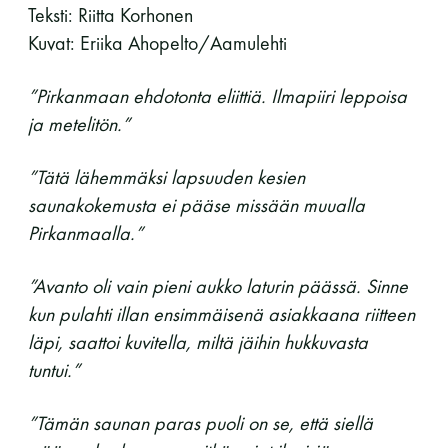
Teksti: Riitta Korhonen
11 saunomiskerran kortti
120€
Kuvat: Eriika Ahopelto/Aamulehti
3kk kortti - M / N
275€ / 115€
”Pirkanmaan ehdotonta eliittiä. Ilmapiiri leppoisa
Vuosikortti - M / N
695€ / 275€
ja metelitön.”
”Tätä lähemmäksi lapsuuden kesien
saunakokemusta ei pääse missään muualla
Pirkanmaalla.”
”Avanto oli vain pieni aukko laturin päässä. Sinne
kun pulahti illan ensimmäisenä asiakkaana riitteen
läpi, saattoi kuvitella, miltä jäihin hukkuvasta
Suomen Saunaseura ry
tuntui.”
Vaskiniementie 10, 00200 Helsinki
Kahvio/kassa 050 372 4167
”Tämän saunan paras puoli on se, että siellä
(saunojen aukioloaikana)