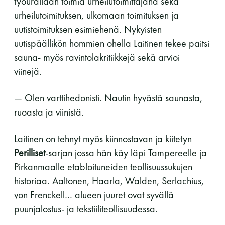
työurallaan toimia urheilutoimittajana sekä
urheilutoimituksen, ulkomaan toimituksen ja
uutistoimituksen esimiehenä. Nykyisten
uutispäällikön hommien ohella Laitinen tekee paitsi
sauna- myös ravintolakritiikkejä sekä arvioi
viinejä.
— Olen varttihedonisti. Nautin hyvästä saunasta,
ruoasta ja viinistä.
Laitinen on tehnyt myös kiinnostavan ja kiitetyn
Perilliset
-sarjan jossa hän käy läpi Tampereelle ja
Pirkanmaalle etabloituneiden teollisuussukujen
historiaa. Aaltonen, Haarla, Walden, Serlachius,
von Frenckell… alueen juuret ovat syvällä
puunjalostus- ja tekstiiliteollisuudessa.