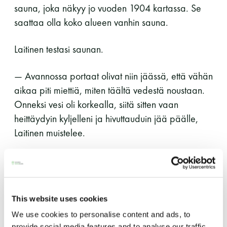
sauna, joka näkyy jo vuoden 1904 kartassa. Se
saattaa olla koko alueen vanhin sauna.
Laitinen testasi saunan.
— Avannossa portaat olivat niin jäässä, että vähän
aikaa piti miettiä, miten täältä vedestä noustaan.
Onneksi vesi oli korkealla, siitä sitten vaan
heittäydyin kyljelleni ja hivuttauduin jää päälle,
Laitinen muistelee.
Erikoisimmat saunat Laitinen sanoo löytäneensä
lukijavinkkien avulla.
This website uses cookies
Hyvät tavat kunniaan
We use cookies to personalise content and ads, to
provide social media features and to analyse our traffic.