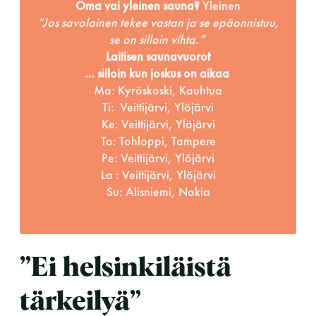
Oma vai yleinen sauna?
Yleinen
”Jos savolainen tekee vastan ja se epäonnistuu,
se on silloin vihta.”
Laitisen saunavuorot
… silloin kun joskus on aikaa
Ma: Kyröskoski, Kauhtua
Ti: Veittijärvi, Ylöjärvi
Ke: Veittijärvi, Yläjärvi
To: Tohloppi, Tampere
Pe: Veittijärvi, Ylöjärvi
La : Veittijärvi, Ylöjärvi
Su: Alisniemi, Nokia
”Ei helsinkiläistä
tärkeilyä”