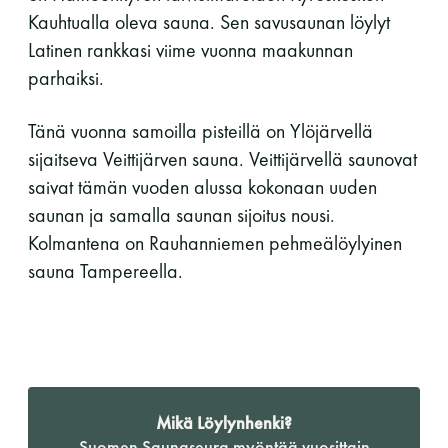
Kauhtualla oleva sauna. Sen savusaunan löylyt
Latinen rankkasi viime vuonna maakunnan
parhaiksi.
Tänä vuonna samoilla pisteillä on Ylöjärvellä
sijaitseva Veittijärven sauna. Veittijärvellä saunovat
saivat tämän vuoden alussa kokonaan uuden
saunan ja samalla saunan sijoitus nousi.
Kolmantena on Rauhanniemen pehmeälöylyinen
sauna Tampereella.
Mikä Löylynhenki?
Suomen Saunaseura myöntää vuosittain