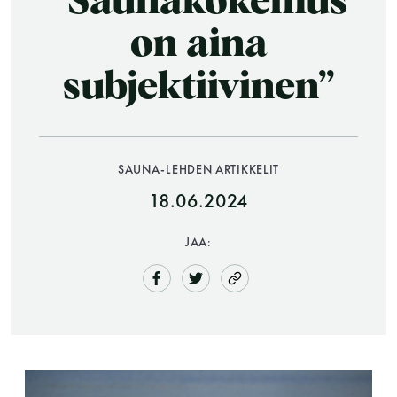
”Saunakokemus
on aina
subjektiivinen”
SAUNA-LEHDEN ARTIKKELIT
18.06.2024
Saunatalo on avoinna
myös helatorstaina
JAA:
-Naisten päivät ovat maanantai ja
torstai
-Miesten päivät tiistai, keskiviikko,