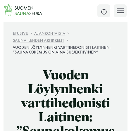
Siirry
sisältöön
SULJE
ETUSIVU
AJANKOHTAISTA
SAUNA-LEHDEN ARTIKKELIT
Jokaisen kuun 1. lauantai on jaettu ja jokaisen kuun
VUODEN LÖYLYNHENKI VARTTIHEDONISTI LAITINEN:
”SAUNAKOKEMUS ON AINA SUBJEKTIIVINEN”
1. maanantai huoltomaanantai
KATSO TARKEMMAT AUKIOLOAJAT
HAE
Vuoden
Löylynhenki
JÄSENSIVUT
varttihedonisti
Laitinen: