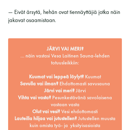
— Eivät ärsytä, hehän ovat tiennäyttäjiä jotka näin
jakavat osaamistaan.
JÄRVI VAI MERI?
… näin vastasi Vesa Laitinen Sauna-lehden
totuusleikkiin:
Kuumat vai leppeä löylyt?
Kuumat
Savulla vai ilman?
Ehdottomasti savusauna
Järvi vai meri?
Järvi
Vihta vai vasta?
Pesunkestävänä savolaisena
vastaan vasta
Olut vai vesi?
Vesi ehdottomasti
Lauteilla hiljaa vai jutustellen?
Jutustellen muusta
kuin omista työ- ja yksityisasioista