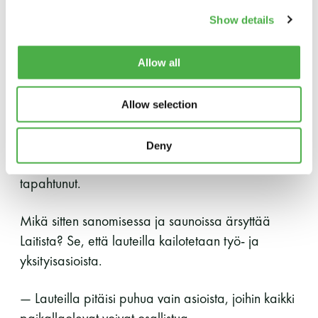
Show details
Arvion kohteena oleville ei kritiikki aina tunnu
hyvältä. Usein talkootöillä ja pienillä rahoilla
Allow all
tehtyä saunaa ei passaisi mennä arvostelemaan.
— Aika vähän tulee negatiivista palautetta. Kaikki
Allow selection
haluavat omalle saunalleen parasta ja ottavat
parannusehdotukseni huomioon. Sellaista, että
Deny
joku ei enää tervehtisi, ei oikeastaan ole onneksi
tapahtunut.
Mikä sitten sanomisessa ja saunoissa ärsyttää
Laitista? Se, että lauteilla kailotetaan työ- ja
yksityisasioista.
— Lauteilla pitäisi puhua vain asioista, joihin kaikki
paikallaolevat voivat osallistua.