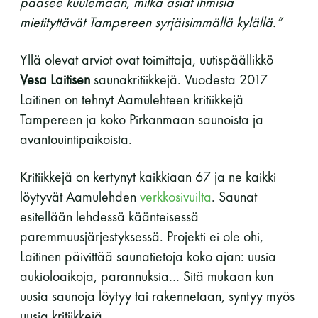
pääsee kuulemaan, mitkä asiat ihmisiä
mietityttävät Tampereen syrjäisimmällä kylällä.”
Y-tunnus: 0116872-9
Tietosuojaseloste
Yllä olevat arviot ovat toimittaja, uutispäällikkö
Vesa Laitisen
saunakritiikkejä. Vuodesta 2017
Laitinen on tehnyt Aamulehteen kritiikkejä
YHTEYSTIEDOT
Tampereen ja koko Pirkanmaan saunoista ja
avantouintipaikoista.
Saunaseuran tarkoitus
Kritiikkejä on kertynyt kaikkiaan 67 ja ne kaikki
löytyvät Aamulehden
verkkosivuilta
. Saunat
esitellään lehdessä käänteisessä
Suomen Saunaseura vaalii perinteisiä, kohteliaita
paremmuusjärjestyksessä. Projekti ei ole ohi,
saunomistapoja, joiden perustana on toisten
saunarauhan kunnioittaminen. Seura vaalii
Laitinen päivittää saunatietoja koko ajan: uusia
saunakulttuuria ja pyrkii kehittämään suomalaista
aukioloaikoja, parannuksia… Sitä mukaan kun
saunaa ja edistämään sitä koskevaa tutkimusta.
uusia saunoja löytyy tai rakennetaan, syntyy myös
uusia kritiikkejä.