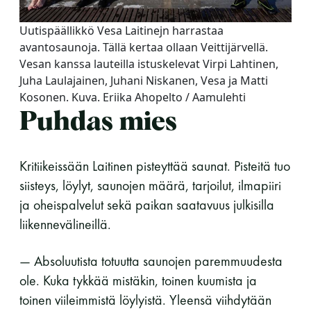
Uutispäällikkö Vesa Laitinejn harrastaa
avantosaunoja. Tällä kertaa ollaan Veittijärvellä.
Vesan kanssa lauteilla istuskelevat Virpi Lahtinen,
Juha Laulajainen, Juhani Niskanen, Vesa ja Matti
Kosonen. Kuva. Eriika Ahopelto / Aamulehti
Puhdas mies
Kritiikeissään Laitinen pisteyttää saunat. Pisteitä tuo
siisteys, löylyt, saunojen määrä, tarjoilut, ilmapiiri
ja oheispalvelut sekä paikan saatavuus julkisilla
liikennevälineillä.
— Absoluutista totuutta saunojen paremmuudesta
ole. Kuka tykkää mistäkin, toinen kuumista ja
toinen viileimmistä löylyistä. Yleensä viihdytään