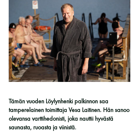
perjantai ja lauantai
-Kuukauden ensimmäinen lauantai on on
jaettu lauantai
Hinnasto
Jäsen
12 €
Tämän vuoden Löylynhenki palkinnon saa
tamperelainen toimittaja Vesa Laitinen. Hän sanoo
Vieras jäsenen seurassa
25 €
olevansa varttihedonisti, joka nauttii hyvästä
Jäsenen lapsi 7-18 v.
6 €
saunasta, ruoasta ja viinistä.
Lapsi alle 7 v.
ilmainen