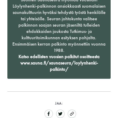
Löylynhenki-palkinnon ansiokkaasti suomalaisen
saunakulttuurin hyväksi tehdystä työstä henkilölle
tai yhteisölle. Seuran johtokunta valitsee
palkinnon saajan seuran jäseniltä tulleiden
ehdokkaiden joukosta Tutkimus- ja
kulttuuritoimikunnan esityksen pohjalta.
Ensimmäisen kerran palkinto myönnettiin vuonna
1988.
Katso edellisten vuosien palkitut osoitteesta
www.sauna.fi/saunaseura/loylynhenki-
palkinto/
JAA: