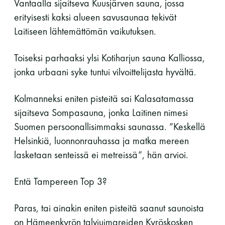
Vantaalla sijaitseva Kuusjärven sauna, jossa
erityisesti kaksi alueen savusaunaa tekivät
Laitiseen lähtemättömän vaikutuksen.
Toiseksi parhaaksi ylsi Kotiharjun sauna Kalliossa,
jonka urbaani syke tuntui vilvoittelijasta hyvältä.
Kolmanneksi eniten pisteitä sai Kalasatamassa
sijaitseva Sompasauna, jonka Laitinen nimesi
Suomen persoonallisimmaksi saunassa. ”Keskellä
Helsinkiä, luonnonrauhassa ja matka mereen
lasketaan senteissä ei metreissä”, hän arvioi.
Entä Tampereen Top 3?
Paras, tai ainakin eniten pisteitä saanut saunoista
on Hämeenkyrön talviuimareiden Kyröskosken