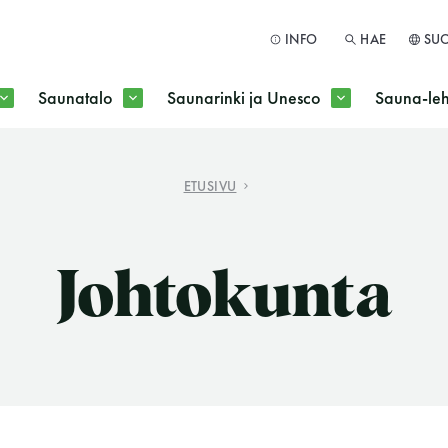
INFO
HAE
SU
Saunatalo
Saunarinki ja Unesco
Sauna-leh
a jokaisen kuun 1. maanantai huoltomaanantai
ETUSIVU
HAE
Johtokunta