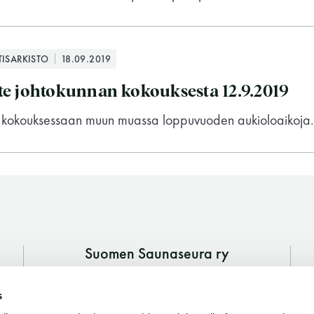
Vaskiniementie 10, 00200 Helsinki
Kahvio/kassa 050 372 4167
(saunojen aukioloaikana)
TISARKISTO
18.09.2019
Y-tunnus: 0116872-9
e johtokunnan kokouksesta 12.9.2019
Tietosuojaseloste
eli kokouksessaan muun muassa loppuvuoden aukioloaikoja.
YHTEYSTIEDOT
Suomen Saunaseura ry
Vaskiniementie 10, 00200 Helsinki
s
Kahvio/kassa 050 372 4167