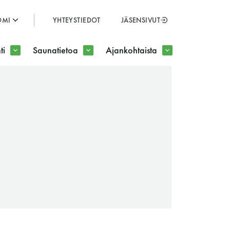
OMI
YHTEYSTIEDOT
JÄSENSIVUT
SULJE
ti
Saunatietoa
Ajankohtaista
JÄSENSIVUT