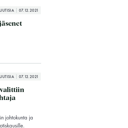
UUTISIA
07.12.2021
jäsenet
UUTISIA
07.12.2021
Saunaseuran tarkoitus
alittiin
htaja
n johtokunta ja
tiskausille.
Suomen Saunaseura vaalii perinteisiä,