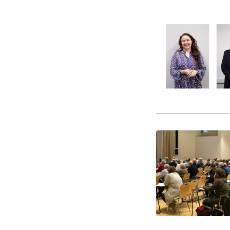
-Miesten päivät tiistai, keskiviikko,
perjantai ja lauantai
-Kuukauden ensimmäinen lauantai on
on jaettu lauantai
Hinnasto
Jäsen
12 €