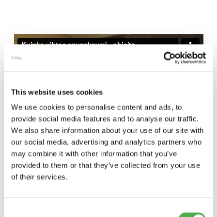
perjantai ja lauantai
-Kuukauden ensimmäinen lauantai on on
jaettu lauantai
This website uses cookies
We use cookies to personalise content and ads, to
provide social media features and to analyse our traffic.
Hinnasto
We also share information about your use of our site with
our social media, advertising and analytics partners who
may combine it with other information that you’ve
Jäsen
12 €
provided to them or that they’ve collected from your use
Vieras jäsenen seurassa
25 €
of their services.
Jäsenen lapsi 7-18 v.
6 €
Consent
Lapsi alle 7 v.
ilmainen