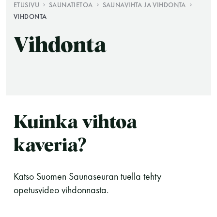
ETUSIVU
SAUNATIETOA
SAUNAVIHTA JA VIHDONTA
VIHDONTA
Vihdonta
Saunatalo on avoinna
Kuinka vihtoa
myös helatorstaina
kaveria?
-Naisten päivät ovat maanantai ja
Katso Suomen Saunaseuran tuella tehty
torstai
opetusvideo vihdonnasta.
-Miesten päivät tiistai, keskiviikko,