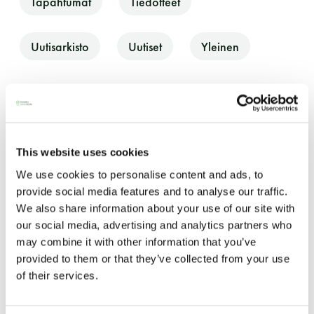
Tapahtumat
Tiedotteet
11 saunomiskerran kortti
120€
Uutisarkisto
Uutiset
Yleinen
3kk kortti - M / N
275€ / 115€
Vuosikortti - M / N
695€ / 275€
YLEINEN
20.10.2014
This website uses cookies
Uusi tiedotussivu suomalaisten
saunaseurojen jäsenille
We use cookies to personalise content and ads, to
provide social media features and to analyse our traffic.
Uusi tiedotussivu kaikille suomalaisten saunaseurojen
We also share information about your use of our site with
edustajille ja jäsenille on avattu. Sivu on eri
our social media, advertising and analytics partners who
saunaseurojen yhteissivusto, jonka kautta eri
Suomen Saunaseura ry
may combine it with other information that you’ve
saunaseurojen jäsenet…
provided to them or that they’ve collected from your use
Vaskiniementie 10, 00200 Helsinki
of their services.
Kahvio/kassa 050 372 4167
(saunojen aukioloaikana)