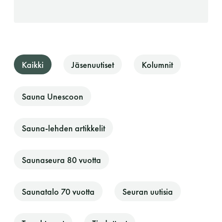
perjantai ja lauantai
-Kuukauden ensimmäinen lauantai on on
jaettu lauantai
Kaikki
Jäsenuutiset
Kolumnit
Sauna Unescoon
Hinnasto
Sauna-lehden artikkelit
Saunaseura 80 vuotta
Jäsen
12 €
Vieras jäsenen seurassa
25 €
Saunatalo 70 vuotta
Seuran uutisia
Jäsenen lapsi 7-18 v.
6 €
Lapsi alle 7 v.
ilmainen