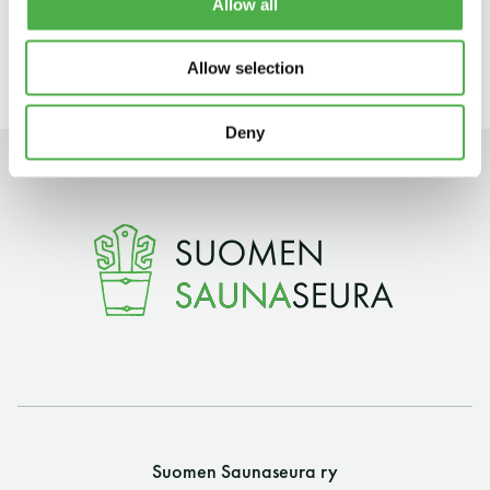
mainostoimisto Keksin.
Allow all
11 saunomiskerran kortti
120€
Allow selection
3kk kortti - M / N
275€ / 115€
Vuosikortti - M / N
695€ / 275€
Deny
Suomen Saunaseura ry
Vaskiniementie 10, 00200 Helsinki
Kahvio/kassa 050 372 4167
Suomen Saunaseura ry
(saunojen aukioloaikana)