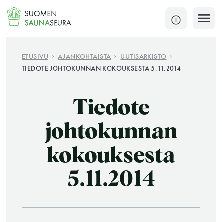
Siirry
sisältöön
SULJE
ETUSIVU
AJANKOHTAISTA
UUTISARKISTO
TIEDOTE JOHTOKUNNAN KOKOUKSESTA 5.11.2014
Jokaisen kuun 1. lauantai on jaettu ja jokaisen kuun
1. maanantai huoltomaanantai
Tiedote
KATSO TARKEMMAT AUKIOLOAJAT
HAE
johtokunnan
kokouksesta
JÄSENSIVUT
5.11.2014