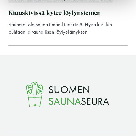
Y-tunnus: 0116872-9
Kiuaskivissä kytee löylynsiemen
Tietosuojaseloste
Sauna ei ole sauna ilman kiuaskiviä. Hyvä kivi luo
puhtaan ja rauhallisen löylyelämyksen.
YHTEYSTIEDOT
Saunaseuran tarkoitus
Suomen Saunaseura vaalii perinteisiä, kohteliaita
saunomistapoja, joiden perustana on toisten
saunarauhan kunnioittaminen. Seura vaalii
saunakulttuuria ja pyrkii kehittämään suomalaista
saunaa ja edistämään sitä koskevaa tutkimusta.