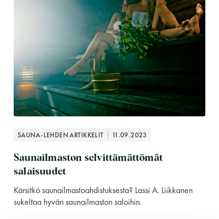
Saunatalo on avoinna
myös helatorstaina
SAUNA-LEHDEN ARTIKKELIT
11.09.2023
Saunailmaston selvittämättömät
salaisuudet
-Naisten päivät ovat maanantai ja
torstai
Kärsitkö saunailmastoahdistuksesta? Lassi A. Liikkanen
sukeltaa hyvän saunailmaston saloihin.
-Miesten päivät tiistai, keskiviikko,