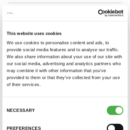
perjantai ja lauantai
-Kuukauden ensimmäinen lauantai on on
jaettu lauantai
This website uses cookies
We use cookies to personalise content and ads, to
provide social media features and to analyse our traffic.
We also share information about your use of our site with
our social media, advertising and analytics partners who
may combine it with other information that you’ve
Hinnasto
provided to them or that they’ve collected from your use
of their services.
Jäsen
12 €
Consent
Vieras jäsenen seurassa
25 €
SAUNA-LEHDEN ARTIKKELIT
09.02.2023
NECESSARY
Selection
Jäsenen lapsi 7-18 v.
6 €
Lauteiden suunnittelu – lyhyt oppimäärä
Lapsi alle 7 v.
ilmainen
PREFERENCES