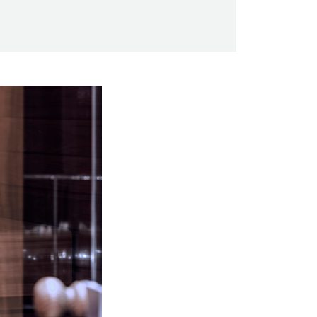
Saunaseuran tarkoitus
Suomen Saunaseura vaalii perinteisiä,