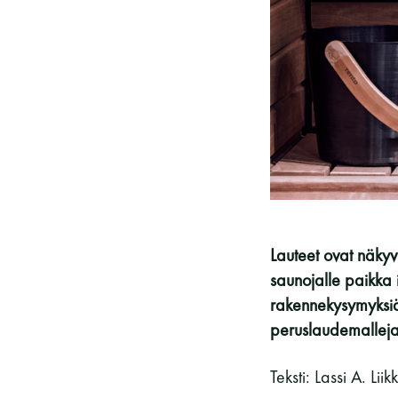
Vieras jäsenen seurassa
25 €
Jäsenen lapsi 7-18 v.
6 €
Lapsi alle 7 v.
ilmainen
11 saunomiskerran kortti
120€
3kk kortti - M / N
275€ / 115€
Vuosikortti - M / N
695€ / 275€
Lauteet ovat näkyv
saunojalle paikka i
rakennekysymyksiä,
peruslaudemalleja,
Teksti: Lassi A. Lii