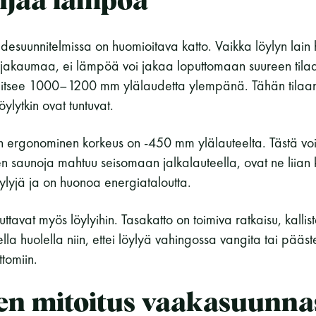
hjaa lämpöä
desuunnitelmissa on huomioitava katto. Vaikka löylyn lai
lajakaumaa, ei lämpöä voi jakaa loputtomaan suureen til
jaitsee 1000–1200 mm ylälaudetta ylempänä. Tähän tilaan
öylytkin ovat tuntuvat.
in ergonominen korkeus on -450 mm ylälauteelta. Tästä voi
en saunoja mahtuu seisomaan jalkalauteella, ovat ne liian
lyjä ja on huonoa energiataloutta.
tavat myös löylyihin. Tasakatto on toimiva ratkaisu, kalliste
tella huolella niin, ettei löylyä vahingossa vangita tai pä
tomiin.
en mitoitus vaakasuunna