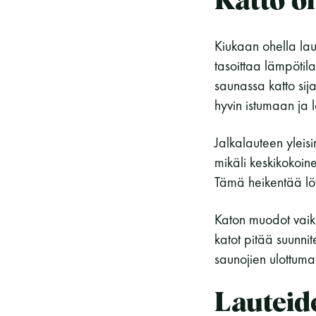
Katto o
Kiukaan ohella lau
tasoittaa lämpöti
saunassa katto si
hyvin istumaan ja l
Jalkalauteen yleis
mikäli keskikokoin
Tämä heikentää löy
Katon muodot vaikut
katot pitää suunni
saunojien ulottumat
Lauteid