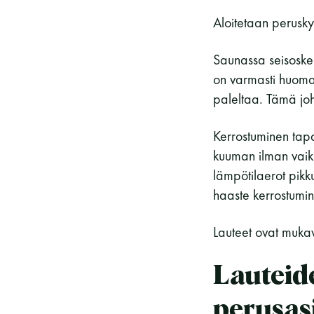
Aloitetaan perusky
Saunassa seisoskelu
on varmasti huoman
paleltaa. Tämä jo
Kerrostuminen tap
kuuman ilman vaiku
lämpötilaerot pikku
haaste kerrostumin
Lauteet ovat mukav
Lauteid
perusasi