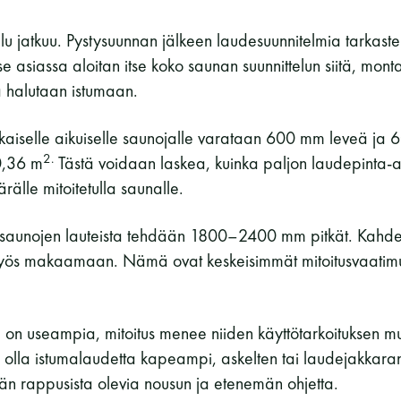
elu jatkuu. Pystysuunnan jälkeen laudesuunnitelmia tarkaste
Itse asiassa aloitan itse koko saunan suunnittelun siitä, mont
la halutaan istumaan.
jokaiselle aikuiselle saunojalle varataan 600 mm leveä ja
2.
0,36 m
Tästä voidaan laskea, kuinka paljon laudepinta-a
rälle mitoitetulla saunalle.
tyissaunojen lauteista tehdään 1800–2400 mm pitkät. Kahden 
myös makaamaan. Nämä ovat keskeisimmät mitoitusvaatim
 on useampia, mitoitus menee niiden käyttötarkoituksen m
 olla istumalaudetta kapeampi, askelten tai laudejakkaran
 rappusista olevia nousun ja etenemän ohjetta.