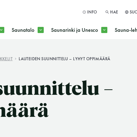
INFO
HAE
SU
Saunatalo
Saunarinki ja Unesco
Sauna-leh
a jokaisen kuun 1. maanantai huoltomaanantai
KKELIT
LAUTEIDEN SUUNNITTELU – LYHYT OPPIMÄÄRÄ
HAE
suunnittelu –
määrä