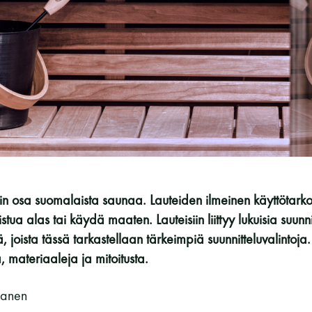
Vaskiniementie 10, 00200 Helsinki
Kahvio/kassa 050 372 4167
(saunojen aukioloaikana)
Y-tunnus: 0116872-9
Tietosuojaseloste
YHTEYSTIEDOT
in osa suomalaista saunaa. Lauteiden ilmeinen käyttötarko
stua alas tai käydä maaten. Lauteisiin liittyy lukuisia suunni
 joista tässä tarkastellaan tärkeimpiä suunnitteluvalinto
 materiaaleja ja mitoitusta.
kkanen