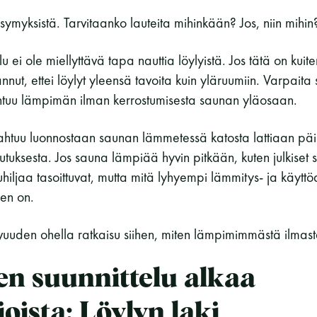
symyksistä. Tarvitaanko lauteita mihinkään? Jos, niin mihin
 ei ole miellyttävä tapa nauttia löylyistä. Jos tätä on kuitenk
nut, ettei löylyt yleensä tavoita kuin yläruumiin. Varpaita
htuu lämpimän ilman kerrostumisesta saunan yläosaan.
ahtuu luonnostaan saunan lämmetessä katosta lattiaan pä
tuksesta. Jos sauna lämpiää hyvin pitkään, kuten julkiset
hiljaa tasoittuvat, mutta mitä lyhyempi lämmitys- ja käyttö
en on.
uuden ohella ratkaisu siihen, miten lämpimimmästä ilmast
en suunnittelu alkaa
oista: Löylyn laki