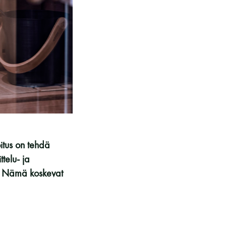
kohteliaita saunomistapoja, joiden
perustana on toisten saunarauhan
kunnioittaminen. Seura vaalii
saunakulttuuria ja pyrkii kehittämään
suomalaista saunaa ja edistämään sitä
koskevaa tutkimusta.
LUE LISÄÄ
itus on tehdä
ttelu- ja
ja. Nämä koskevat