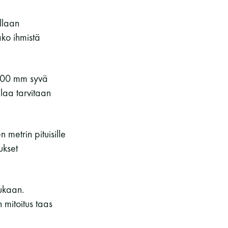
llaan
ako ihmistä
 600 mm syvä
laa tarvitaan
metrin pituisille
ukset
ukaan.
 mitoitus taas