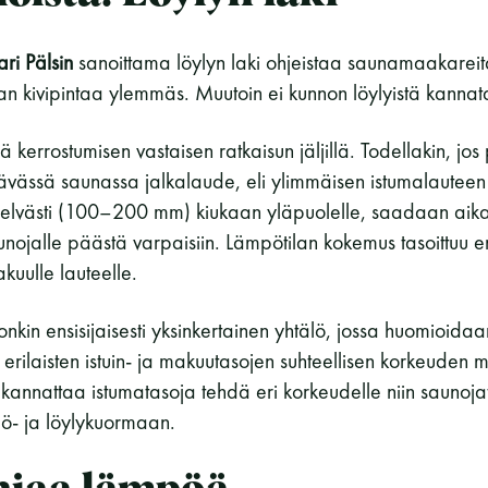
ri Pälsin
sanoittama löylyn laki ohjeistaa saunamaakareit
an kivipintaa ylemmäs. Muutoin ei kunnon löylyistä kannat
sä kerrostumisen vastaisen ratkaisun jäljillä. Todellakin, jo
ävässä saunassa jalkalaude, eli ylimmäisen istumalauteen
selvästi (100–200 mm) kiukaan yläpuolelle, saadaan aika
unojalle päästä varpaisiin. Lämpötilan kokemus tasoittuu en
kuulle lauteelle.
 onkin ensisijaisesti yksinkertainen yhtälö, jossa huomioida
erilaisten istuin- ja makuutasojen suhteellisen korkeuden mi
 kannattaa istumatasoja tehdä eri korkeudelle niin saunoja
pö- ja löylykuormaan.