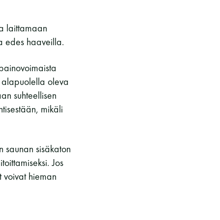
a laittamaan
a edes haaveilla.
s painovoimaista
 alapuolella oleva
an suhteellisen
tisestään, mikäli
an saunan sisäkaton
toittamiseksi. Jos
t voivat hieman