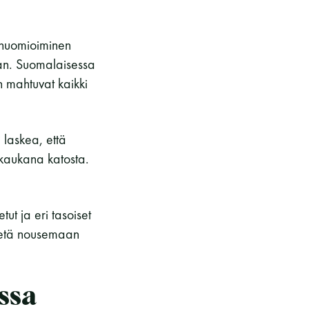
n huomioiminen
aan. Suomalaisessa
 mahtuvat kaikki
 laskea, että
 kaukana katosta.
tut ja eri tasoiset
ästetä nousemaan
ssa