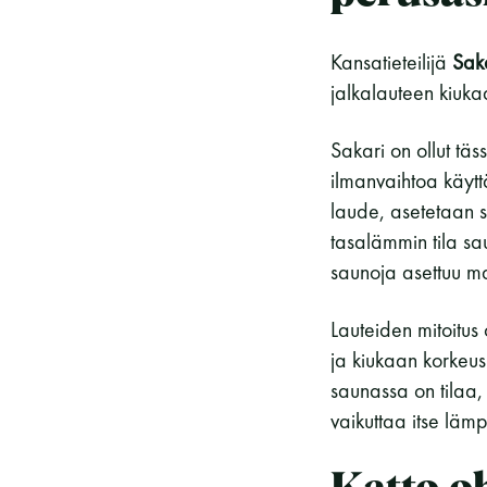
Kansatieteilijä
Saka
jalkalauteen kiuka
Sakari on ollut täs
ilmanvaihtoa käytt
laude, asetetaan 
tasalämmin tila sa
saunoja asettuu ma
Lauteiden mitoitus
ja kiukaan korkeus 
saunassa on tilaa,
vaikuttaa itse läm