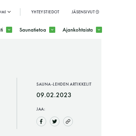
OMI
YHTEYSTIEDOT
JÄSENSIVUT
SULJE
ti
Saunatietoa
Ajankohtaista
JÄSENSIVUT
SAUNA-LEHDEN ARTIKKELIT
09.02.2023
JAA: