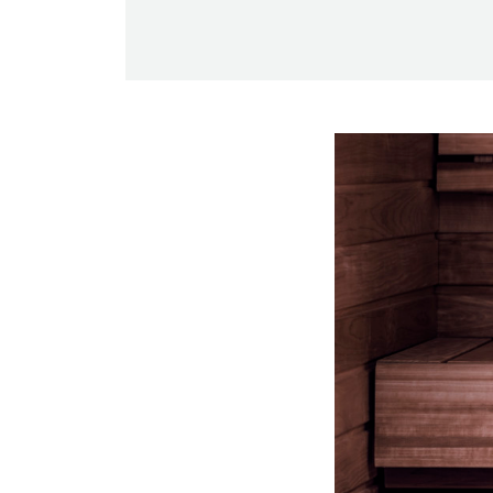
-Miesten päivät tiistai, keskiviikko,
perjantai ja lauantai
-Kuukauden ensimmäinen lauantai on
on jaettu lauantai
Hinnasto
Jäsen
12 €