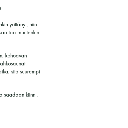
?
in yrittänyt, niin
 saattaa muutenkin
in, kohoavan
 sähkösaunat,
aika, sitä suurempi
a saadaan kiinni.