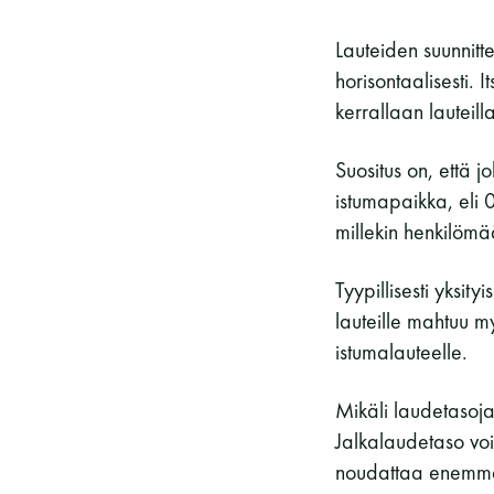
Lauteiden suunnitt
horisontaalisesti. 
kerrallaan lauteil
Suositus on, että 
istumapaikka, eli 
millekin henkilömää
Tyypillisesti yksi
lauteille mahtuu 
istumalauteelle.
Mikäli laudetasoja
Jalkalaudetaso voi
noudattaa enemmän