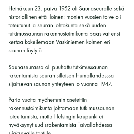
Heinäkuun 23. päivä 1952 oli Saunaseuralle sekä
11 saunomiskerran kortti
120€
historiallinen että iloinen: monien vuosien toive oli
3kk kortti - M / N
275€ / 115€
toteutunut ja seuran johtokunta sekä uuden
tutkimussaunan rakennustoimikunta pääsivät ensi
Vuosikortti - M / N
695€ / 275€
kertaa kokeilemaan Vaskiniemen kolmen eri
saunan löylyjä.
Saunaseurassa oli puuhattu tutkimussaunan
rakentamista seuran silloisen Humallahdesssa
sijaitsevan saunan yhteyteen jo vuonna 1947.
Paria vuotta myöhemmin asetettiin
Suomen Saunaseura ry
rakennustoimikunta johtamaan tutkimussaunan
Vaskiniementie 10, 00200 Helsinki
toteuttamista, mutta Helsingin kaupunki ei
Kahvio/kassa 050 372 4167
hyväksynyt uudisrakentamista Taivallahdessa
(saunojen aukioloaikana)
sijaitsevalle tontille.