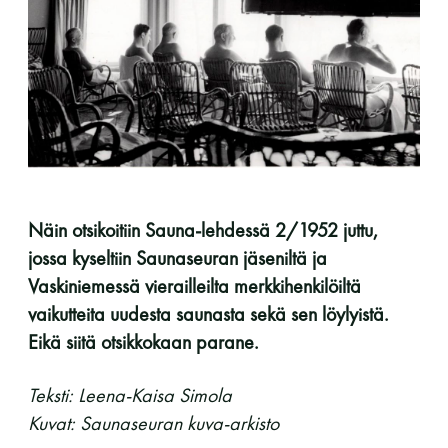
perjantai ja lauantai
-Kuukauden ensimmäinen lauantai on on
jaettu lauantai
Näin otsikoitiin Sauna-lehdessä 2/1952 juttu,
jossa kyseltiin Saunaseuran jäseniltä ja
Hinnasto
Vaskiniemessä vierailleilta merkkihenkilöiltä
vaikutteita uudesta saunasta sekä sen löylyistä.
Jäsen
12 €
Eikä siitä otsikkokaan parane.
Vieras jäsenen seurassa
25 €
Teksti: Leena-Kaisa Simola
Jäsenen lapsi 7-18 v.
6 €
Kuvat: Saunaseuran kuva-arkisto
Lapsi alle 7 v.
ilmainen