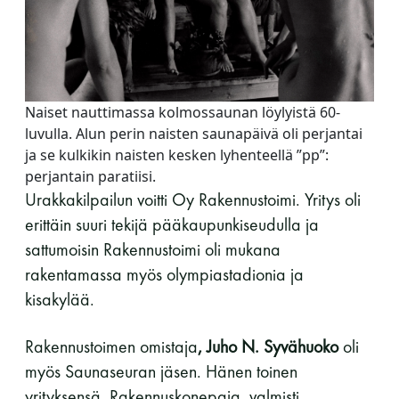
Naiset nauttimassa kolmossaunan löylyistä 60-
luvulla. Alun perin naisten saunapäivä oli perjantai
ja se kulkikin naisten kesken lyhenteellä ”pp”:
perjantain paratiisi.
Urakkakilpailun voitti Oy Rakennustoimi. Yritys oli
erittäin suuri tekijä pääkaupunkiseudulla ja
sattumoisin Rakennustoimi oli mukana
rakentamassa myös olympiastadionia ja
kisakylää.
Rakennustoimen omistaja
, Juho N. Syvähuoko
oli
myös Saunaseuran jäsen. Hänen toinen
yrityksensä, Rakennuskonepaja, valmisti