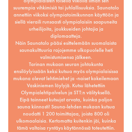
olympialaisten toisella viikolla ilman sen
suurempia vihkimisiä tai juhlallisuuksia. Saunatalo
annettiin viikoksi olympiatoimikunnan käyttöön ja
siellä vieraili runsaasti olympialaisiin saapuneita
urheilijoita, joukkueiden johtajia ja
diplomaatteja.
Näin Saunatalo pääsi esittelemään suomalaista
saunakulttuuria rajojemme ulkopuolelle heti
valmistumisensa jälkeen.
Tarinan mukaan seuran johtokunta
ensilöylyissään keksi kutsua myös olympialaisissa
mukana olevat lehtimiehet ja -naiset kokeilemaan
Vaskiniemen löylyjä. Kutsu lähetettiin
Olympialehtipalvelun ja STT:n välityksellä.
Eipä tainneet kutsujat arvata, kuinka paljon
sauna kiinnosti! Sauna-lehden mukaan kutsua
noudatti 1 200 toimittajaa, joista 800 oli
ulkomaalaisia. Kertomatta kuitenkin jäi, kuinka
tämä valtaisa ryntäys käytännössä toteutettiin.