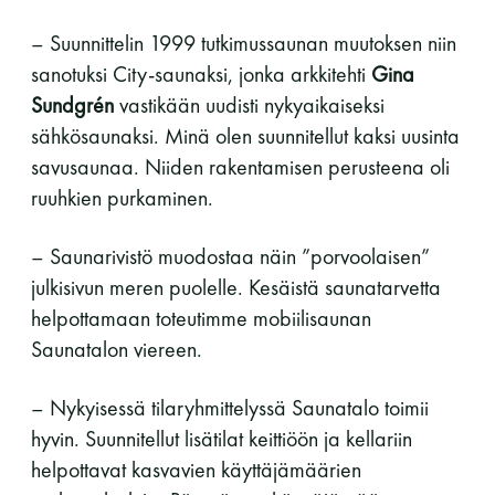
– Suunnittelin 1999 tutkimussaunan muutoksen niin
sanotuksi City-saunaksi, jonka arkkitehti
Gina
Sundgrén
vastikään uudisti nykyaikaiseksi
sähkösaunaksi. Minä olen suunnitellut kaksi uusinta
savusaunaa. Niiden rakentamisen perusteena oli
ruuhkien purkaminen.
– Saunarivistö muodostaa näin ”porvoolaisen”
julkisivun meren puolelle. Kesäistä saunatarvetta
helpottamaan toteutimme mobiilisaunan
Saunatalon viereen.
– Nykyisessä tilaryhmittelyssä Saunatalo toimii
hyvin. Suunnitellut lisätilat keittiöön ja kellariin
helpottavat kasvavien käyttäjämäärien