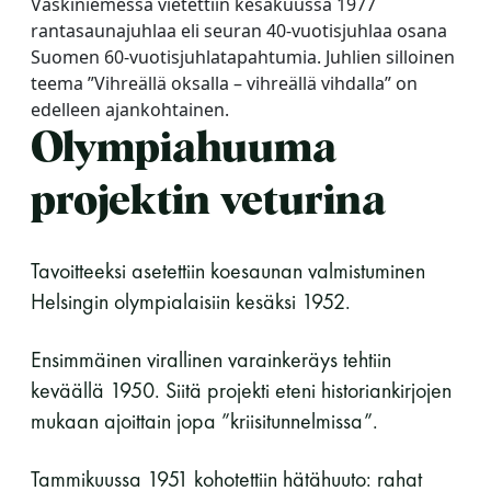
Vaskiniemessä vietettiin kesäkuussa 1977
rantasaunajuhlaa eli seuran 40-vuotisjuhlaa osana
LUE LISÄÄ
Suomen 60-vuotisjuhlatapahtumia. Juhlien silloinen
teema ”Vihreällä oksalla – vihreällä vihdalla” on
edelleen ajankohtainen.
Olympiahuuma
projektin veturina
Tavoitteeksi asetettiin koesaunan valmistuminen
Helsingin olympialaisiin kesäksi 1952.
Ensimmäinen virallinen varainkeräys tehtiin
keväällä 1950. Siitä projekti eteni historiankirjojen
mukaan ajoittain jopa ”kriisitunnelmissa”.
Tammikuussa 1951 kohotettiin hätähuuto: rahat