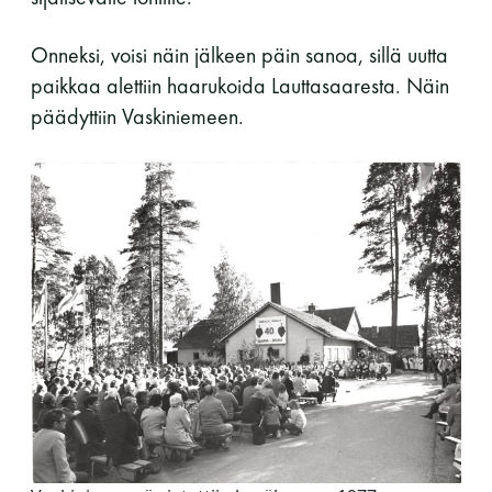
Y-tunnus: 0116872-9
Onneksi, voisi näin jälkeen päin sanoa, sillä uutta
paikkaa alettiin haarukoida Lauttasaaresta. Näin
Tietosuojaseloste
päädyttiin Vaskiniemeen.
YHTEYSTIEDOT
Saunaseuran tarkoitus
Suomen Saunaseura vaalii perinteisiä, kohteliaita
saunomistapoja, joiden perustana on toisten
saunarauhan kunnioittaminen. Seura vaalii
saunakulttuuria ja pyrkii kehittämään suomalaista
saunaa ja edistämään sitä koskevaa tutkimusta.