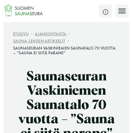
Siirry
sisältöön
SULJE
ETUSIVU
AJANKOHTAISTA
SAUNA-LEHDEN ARTIKKELIT
Jokaisen kuun 1. lauantai on jaettu ja jokaisen kuun
SAUNASEURAN VASKINIEMEN SAUNATALO 70 VUOTTA
– ”SAUNA EI SIITÄ PARANE”
1. maanantai huoltomaanantai
KATSO TARKEMMAT AUKIOLOAJAT
HAE
Saunaseuran
Vaskiniemen
JÄSENSIVUT
Saunatalo 70
vuotta – ”Sauna