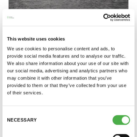
Vihdoinkin! Heinäkuussa 1952 Vaskiniemessä
nostettiin lippu salkoon ensimmäisten
saunapäivien kunniaksi.
This website uses cookies
Lisää jäseniä, lisää
We use cookies to personalise content and ads, to
provide social media features and to analyse our traffic.
saunoja
We also share information about your use of our site with
our social media, advertising and analytics partners who
Lopulta Saunatalo saatiin valmiiksi. Ensimmäisessä
may combine it with other information that you’ve
provided to them or that they’ve collected from your use
vaiheessaan siinä oli savusauna, kaksi
of their services.
uloslämpiävää saunaa ja tutkimuskäyttöön
toteutettu sauna aputiloineen.
Consent
NECESSARY
Selection