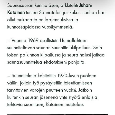
Saunaseuran kunniajäsen, arkkitehti
Juhani
Katainen
tuntee Saunatalon jos kuka – onhan hän
ollut mukana talon laajennuksissa ja
kunnossapidossa vuosikymmeniä.
– Vuonna 1969 osallistuin Humallahteen
suunniteltavan saunan suunnittelukilpailuun. Sain
toisen palkinnon kilpailussa ja seura halusi jatkaa
saunasuunnittelua ehdotukseni pohjalta.
– Suunnitelmia kehitettiin 1970-luvun puoleen
väliin, jolloin työ pysäytettiin toteuttamiseen
tarvittavien varojen puutteen vuoksi. Jatkoin
kuitenkin seuran jäsenenä yhteistyötä erilaisia
tehtäviä suorittaen, Katainen muistelee.