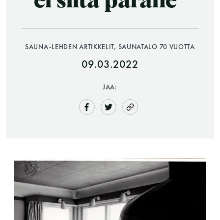
ei siitä parane”
SAUNA-LEHDEN ARTIKKELIT, SAUNATALO 70 VUOTTA
09.03.2022
JAA:
Saunatalo on avoinna
myös helatorstaina
-Naisten päivät ovat maanantai ja
torstai
-Miesten päivät tiistai, keskiviikko,