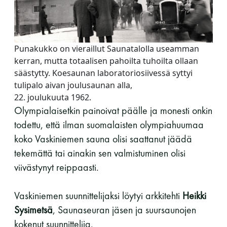
Punakukko on vieraillut Saunatalolla useamman
kerran, mutta totaalisen pahoilta tuhoilta ollaan
säästytty. Koesaunan laboratoriosiivessä syttyi
tulipalo aivan joulusaunan alla,
22. joulukuuta 1962.
Olympialaisetkin painoivat päälle ja monesti onkin
todettu, että ilman suomalaisten olympiahuumaa
koko Vaskiniemen sauna olisi saattanut jäädä
tekemättä tai ainakin sen valmistuminen olisi
viivästynyt reippaasti.
Vaskiniemen suunnittelijaksi löytyi arkkitehti
Heikki
Sysimetsä
, Saunaseuran jäsen ja suursaunojen
kokenut suunnittelija.