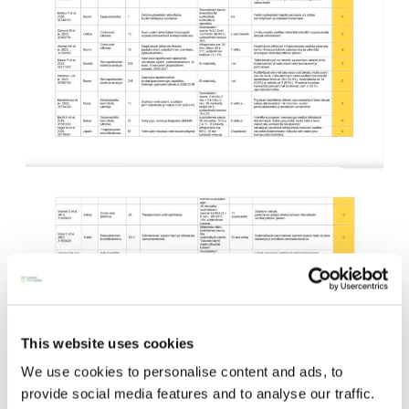
Y-tunnus: 0116872-9
Tietosuojaseloste
YHTEYSTIEDOT
Saunaseuran tarkoitus
Suomen Saunaseura vaalii perinteisiä, kohteliaita
saunomistapoja, joiden perustana on toisten
saunarauhan kunnioittaminen. Seura vaalii
This website uses cookies
saunakulttuuria ja pyrkii kehittämään suomalaista
saunaa ja edistämään sitä koskevaa tutkimusta.
We use cookies to personalise content and ads, to
provide social media features and to analyse our traffic.