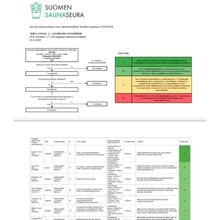
perjantai ja lauantai
-Kuukauden ensimmäinen lauantai on on
jaettu lauantai
Hinnasto
Jäsen
12 €
Vieras jäsenen seurassa
25 €
Jäsenen lapsi 7-18 v.
6 €
Lapsi alle 7 v.
ilmainen