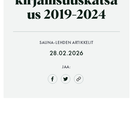
kirjallisuuskatsa
us 2019-2024
SAUNA-LEHDEN ARTIKKELIT
28.02.2026
Saunatalo on avoinna
JAA:
myös helatorstaina
-Naisten päivät ovat maanantai ja
torstai
-Miesten päivät tiistai, keskiviikko,