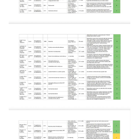
11 saunomiskerran kortti
120€
3kk kortti - M / N
275€ / 115€
Vuosikortti - M / N
695€ / 275€
Suomen Saunaseura ry
Vaskiniementie 10, 00200 Helsinki
Kahvio/kassa 050 372 4167
(saunojen aukioloaikana)