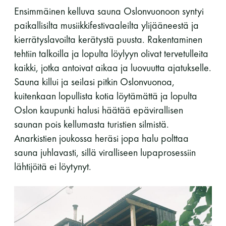
Ensimmäinen kelluva sauna Oslonvuonoon syntyi
paikallisilta musiikkifestivaaleilta ylijääneestä ja
kierrätyslavoilta kerätystä puusta. Rakentaminen
tehtiin talkoilla ja lopulta löylyyn olivat tervetulleita
kaikki, jotka antoivat aikaa ja luovuutta ajatukselle.
Sauna killui ja seilasi pitkin Oslonvuonoa,
kuitenkaan lopullista kotia löytämättä ja lopulta
Oslon kaupunki halusi häätää epävirallisen
saunan pois kellumasta turistien silmistä.
Anarkistien joukossa heräsi jopa halu polttaa
sauna juhlavasti, sillä viralliseen lupaprosessiin
lähtijöitä ei löytynyt.