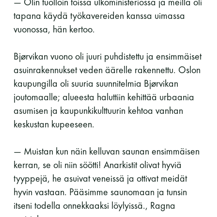
— Olin tuolloin töissä ulkoministeriössä ja meillä oli
tapana käydä työkavereiden kanssa uimassa
vuonossa, hän kertoo.
Bjørvikan vuono oli juuri puhdistettu ja ensimmäiset
asuinrakennukset veden äärelle rakennettu. Oslon
kaupungilla oli suuria suunnitelmia Bjørvikan
joutomaalle; alueesta haluttiin kehittää urbaania
asumisen ja kaupunkikulttuurin kehtoa vanhan
keskustan kupeeseen.
— Muistan kun näin kelluvan saunan ensimmäisen
kerran, se oli niin söötti! Anarkistit olivat hyviä
tyyppejä, he asuivat veneissä ja ottivat meidät
hyvin vastaan. Pääsimme saunomaan ja tunsin
itseni todella onnekkaaksi löylyissä., Ragna