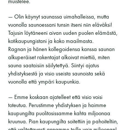
muistelee.
— Olin käynyt saunassa uimahalleissa, mutta
vuonolla saunoessani tunsin itseni niin eläväksi!
Tajusin löytäneeni aivan uuden puolen elämästä,
kotikaupungistani ja koko maailmasta.
Ragnan ja hänen kollegoidensa kanssa saunan
alkuperäiset rakentajat alkoivat miettiä, miten
sauna saataisiin säilytettyä. Siintyi ajatus
yhdistyksestä ja visio useista saunoista sekä
vuonolla että ympäri kaupunkia.
— Emme koskaan ajatelleet että visio voisi
toteutua. Perustimme yhdistyksen ja haimme
kaupungilta puolitosissamme kahta miljoonaa
kruunua. Pian kaupungilta soitettiin ja pahoiteltiin,
että valitettavasti annamme teille vain miljoonan!,