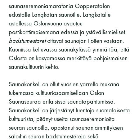
saunaseremoniamaratonia Oopperatalon
edustalle Langkaian saunoille. Langkaialle
astellessa Oslonvuono avautuu
postikorttimaisemana edessä ja ystävällismieliset
badstumestaret
ottavat saunojan iloiten vastaan.
Kauniissa kelluvassa saunakylässä ymmärtää, että
Oslosta on kasvamassa merkittävä pohjoismaisen
saunakulttuurin kehto.
Saunakonkeli on ollut vuosien varrella mukana
tukemassa kulttuuriosaamisellaan Oslon
Saunaseuraa erilaisissa saunatapahtumissa.
Saunakonkeli on järjestänyt luentoja suomalaisesta
kulttuurista, pitänyt useita saunaseremonioita
seuran saunoilla, opastanut saunanlämmityksen
saloihin seuran badstumestereja sekä