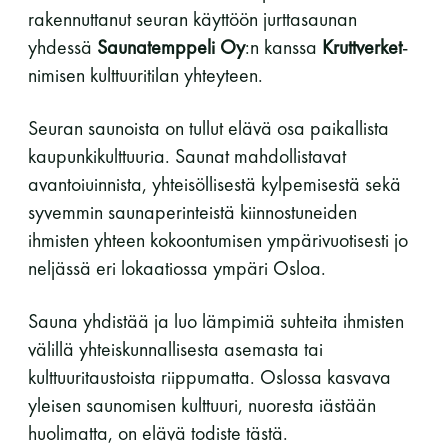
rakennuttanut seuran käyttöön jurttasaunan
yhdessä
Saunatemppeli Oy
:n kanssa
Kruttverket
-
nimisen kulttuuritilan yhteyteen.
Seuran saunoista on tullut elävä osa paikallista
kaupunkikulttuuria. Saunat mahdollistavat
avantoiuinnista, yhteisöllisestä kylpemisestä sekä
syvemmin saunaperinteistä kiinnostuneiden
ihmisten yhteen kokoontumisen ympärivuotisesti jo
neljässä eri lokaatiossa ympäri Osloa.
Sauna yhdistää ja luo lämpimiä suhteita ihmisten
välillä yhteiskunnallisesta asemasta tai
kulttuuritaustoista riippumatta. Oslossa kasvava
yleisen saunomisen kulttuuri, nuoresta iästään
huolimatta, on elävä todiste tästä.