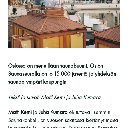
perjantai ja lauantai
-Kuukauden ensimmäinen lauantai on on
jaettu lauantai
Oslossa on meneillään saunabuumi. Oslon
Saunaseuralla on jo 15 000 jäsentä ja yhdeksän
Hinnasto
saunaa ympäri kaupungin.
Jäsen
12 €
Teksti ja kuvat: Matti Kemi ja Juha Kumara
Vieras jäsenen seurassa
25 €
Matti Kemi
ja
Juha Kumara
eli tuttavallisemmin
Jäsenen lapsi 7-18 v.
6 €
Saunakonkeli, on vuosien saatossa kiertänyt maita
Lapsi alle 7 v.
ilmainen
ja mantuja löylyn perässä. Suomessa pyöräretket