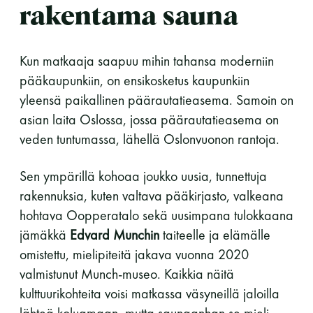
rakentama sauna
LUE LISÄÄ
Kun matkaaja saapuu mihin tahansa moderniin
pääkaupunkiin, on ensikosketus kaupunkiin
yleensä paikallinen päärautatieasema. Samoin on
asian laita Oslossa, jossa päärautatieasema on
veden tuntumassa, lähellä Oslonvuonon rantoja.
Sen ympärillä kohoaa joukko uusia, tunnettuja
rakennuksia, kuten valtava pääkirjasto, valkeana
hohtava Oopperatalo sekä uusimpana tulokkaana
jämäkkä
Edvard Munchin
taiteelle ja elämälle
omistettu, mielipiteitä jakava vuonna 2020
valmistunut Munch-museo. Kaikkia näitä
kulttuurikohteita voisi matkassa väsyneillä jaloilla
lähteä koluamaan, mutta saunaanhan se mieli