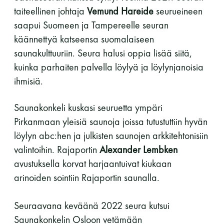
taiteellinen johtaja
Vemund Hareide
seurueineen
saapui Suomeen ja Tampereelle seuran
käännettyä katseensa suomalaiseen
saunakulttuuriin. Seura halusi oppia lisää siitä,
kuinka parhaiten palvella löylyä ja löylynjanoisia
ihmisiä.
Saunakonkeli kuskasi seuruetta ympäri
Pirkanmaan yleisiä saunoja joissa tutustuttiin hyvän
löylyn abc:hen ja julkisten saunojen arkkitehtonisiin
valintoihin. Rajaportin
Alexander Lembken
avustuksella korvat harjaantuivat kiukaan
arinoiden sointiin Rajaportin saunalla.
Seuraavana keväänä 2022 seura kutsui
Saunakonkelin Osloon vetämään