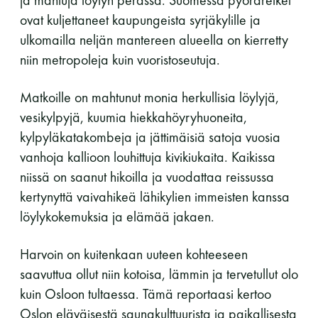
ovat kuljettaneet kaupungeista syrjäkylille ja
11 saunomiskerran kortti
120€
ulkomailla neljän mantereen alueella on kierretty
3kk kortti - M / N
275€ / 115€
niin metropoleja kuin vuoristoseutuja.
Vuosikortti - M / N
695€ / 275€
Matkoille on mahtunut monia herkullisia löylyjä,
vesikylpyjä, kuumia hiekkahöyryhuoneita,
kylpyläkatakombeja ja jättimäisiä satoja vuosia
vanhoja kallioon louhittuja kivikiukaita. Kaikissa
niissä on saanut hikoilla ja vuodattaa reissussa
kertynyttä vaivahikeä lähikylien immeisten kanssa
löylykokemuksia ja elämää jakaen.
Suomen Saunaseura ry
Harvoin on kuitenkaan uuteen kohteeseen
Vaskiniementie 10, 00200 Helsinki
saavuttua ollut niin kotoisa, lämmin ja tervetullut olo
Kahvio/kassa 050 372 4167
kuin Osloon tultaessa. Tämä reportaasi kertoo
(saunojen aukioloaikana)
Oslon eläväisestä saunakulttuurista ja paikallisesta