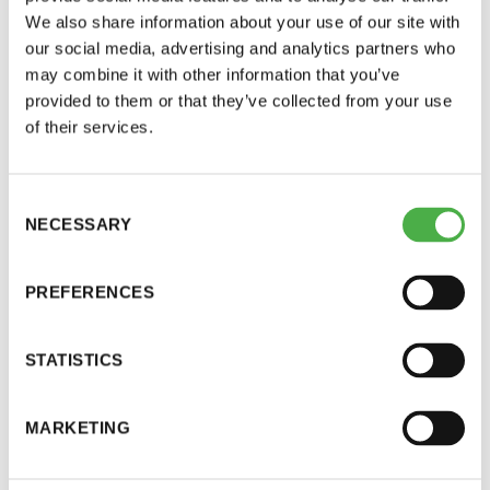
— Olemme inspiroituneet muun muassa Suomen
We also share information about your use of our site with
korttelisaunoista kuten Helsingin Kotiharjun ja
our social media, advertising and analytics partners who
Tampereen Rajaportin tunnelmasta. Ihmiset
may combine it with other information that you’ve
löylyttelevät keskellä naapurustoa ja sauna on
provided to them or that they’ve collected from your use
jaettu ilo, Ragna tunnelmoi.
of their services.
Yhdistyksen uusin, 19. sauna, avautui
Consent
Oslonvuonoon toukokuun 15. päivänä. Sen on
NECESSARY
Selection
suunnitellut espanjalainen arkkitehtistudio
Estudio
Herreros
, sama toimisto, joka suunnitteli ja vastasi
PREFERENCES
uuden Munch-museon rakentamisesta. Museon
rakennusvaiheessa arkkitehdit löysivät saunomisen
STATISTICS
riemun ja halusivat suunnitella seuralle saunan.
— Uudessa saunassa on alumiinijulkisivu. Kaikki
MARKETING
muut saunamme ovat puusta, joten pääsemme
testaamaan uutta materiaalia rankoissa