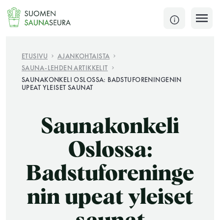
Siirry
sisältöön
SULJE
ETUSIVU
AJANKOHTAISTA
SAUNA-LEHDEN ARTIKKELIT
Jokaisen kuun 1. lauantai on jaettu ja jokaisen kuun
SAUNAKONKELI OSLOSSA: BADSTUFORENINGENIN
UPEAT YLEISET SAUNAT
1. maanantai huoltomaanantai
KATSO TARKEMMAT AUKIOLOAJAT
HAE
Saunakonkeli
Oslossa:
JÄSENSIVUT
Badstuforeninge
nin upeat yleiset