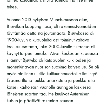
tekee.
Vuonna 2013 nykyisen Munch-museon alue,
Bjørvikan kaupunginosa, oli rakennustyömaiden
täyttämää osittaista joutomaata. Bjørvikassa oli
1900-luvun alkupuolelta asti toiminut valtava
teollisuussatama, joka 2000-luvulle tultaessa oli
käynyt tarpeettomaksi. Aivan keskustan kupeessa
sijainnut Bjørvika oli laitapuolen kulkijoiden ja
monenkirjavan nuorison suosima katvealue. Se oli
myös otollinen uusille kulttuurinmuodoille ilmiintyä.
Eräänä iltana joukko anarkisteja ja punkkareita
katseli kaihoisasti vuonolle auringon laskiessa
läheisten saarten taa. He kuulivat Autereisen
kutsun ja päättivät rakentaa saunan.