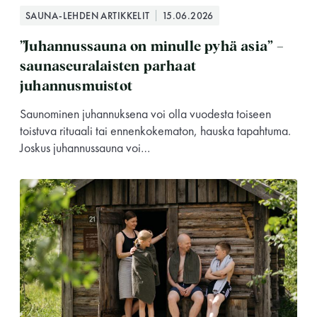
SAUNA-LEHDEN ARTIKKELIT
15.06.2026
”Juhannussauna on minulle pyhä asia” –
saunaseuralaisten parhaat
juhannusmuistot
Saunominen juhannuksena voi olla vuodesta toiseen
toistuva rituaali tai ennenkokematon, hauska tapahtuma.
Joskus juhannussauna voi…