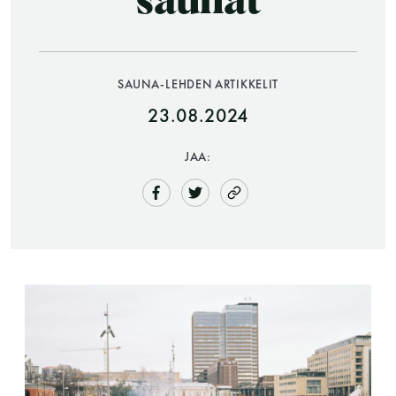
saunat
SAUNA-LEHDEN ARTIKKELIT
23.08.2024
JAA:
Saunatalo on avoinna
myös helatorstaina
-Naisten päivät ovat maanantai ja
torstai
-Miesten päivät tiistai, keskiviikko,