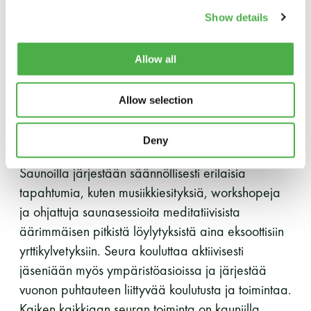
olosuhteissa, Ragna kertoo.
Show details
Seuran jäsenet voivat ostaa saunoihin
Allow all
kuukausipassin, jolla voi saunoa rajattomasti
kaikissa saunoissa. Satunnaiset saunoja voivat joko
Allow selection
varata ajan etukäteen tai vain saapua saunalle ja
liittyä avoimelle vuorolle.
Deny
Saunoilla järjestään säännöllisesti erilaisia
tapahtumia, kuten musiikkiesityksiä, workshopeja
ja ohjattuja saunasessioita meditatiivisista
äärimmäisen pitkistä löylytyksistä aina eksoottisiin
yrttikylvetyksiin. Seura kouluttaa aktiivisesti
jäseniään myös ympäristöasioissa ja järjestää
vuonon puhtauteen liittyvää koulutusta ja toimintaa.
Kaiken kaikkiaan seuran toiminta on kauniilla