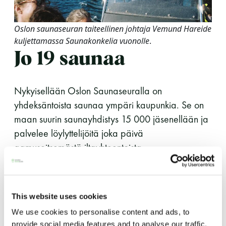
Oslon saunaseuran taiteellinen johtaja Vemund Hareide
kuljettamassa Saunakonkelia vuonolle
.
Jo 19 saunaa
Nykyisellään Oslon Saunaseuralla on
yhdeksäntoista saunaa ympäri kaupunkia. Se on
maan suurin saunayhdistys 15 000 jäsenellään ja
palvelee löylyttelijöitä joka päivä
aamuseitsemästä iltayhteentoista.
Suurin osa saunoista kelluu vuonolla keskustassa,
mutta seuran tavoitteena on luoda sauna
This website uses cookies
jokaiseen Oslon kaupunginosaan.
We use cookies to personalise content and ads, to
provide social media features and to analyse our traffic.