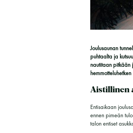
Vieras jäsenen seurassa
25 €
Jäsenen lapsi 7-18 v.
6 €
Lapsi alle 7 v.
ilmainen
11 saunomiskerran kortti
120€
Joulusaunan tunnel
3kk kortti - M / N
275€ / 115€
puhtaalta ja kutsu
Vuosikortti - M / N
695€ / 275€
nautitaan pitkään j
hemmotteluhetken 
Aistilline
Entisaikaan joulus
ennen pimeän tulo
talon entiset asuk