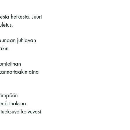
estä hetkestä. Juuri
uletus.
usaunaan juhlavan
takin.
uomioithan
e kannattaakin aina
 lämpöön
enä tuoksua
tuoksuva koivuvesi