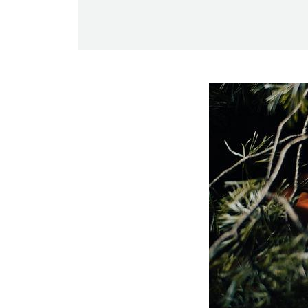
-Miesten päivät tiistai, keskiviikko,
perjantai ja lauantai
-Kuukauden ensimmäinen lauantai on
on jaettu lauantai
Hinnasto
Jäsen
12 €