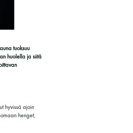
kohteliaita saunomistapoja, joiden
perustana on toisten saunarauhan
kunnioittaminen. Seura vaalii
saunakulttuuria ja pyrkii kehittämään
suomalaista saunaa ja edistämään sitä
koskevaa tutkimusta.
sauna tuoksuu
n huolella ja siitä
oittavan
LUE LISÄÄ
.
ut hyvissä ajoin
unomaan henget,