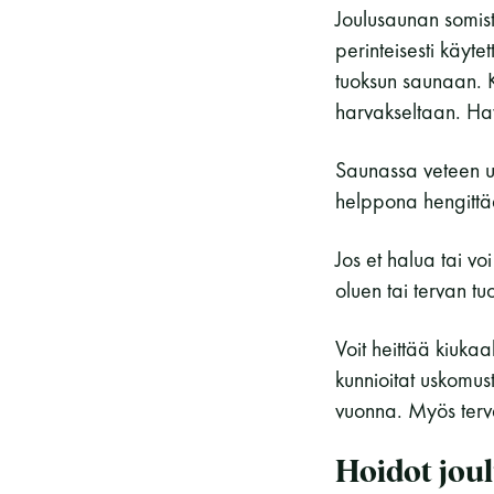
Joulusaunan somist
perinteisesti käyt
tuoksun saunaan. K
harvakseltaan. Havu
Saunassa veteen up
helppona hengitt
Jos et halua tai vo
oluen tai tervan tu
Voit heittää kiuka
kunnioitat uskomu
vuonna. Myös terva
Hoidot jou