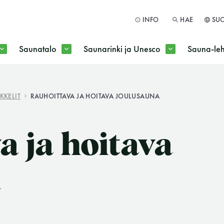
INFO
HAE
SU
Saunatalo
Saunarinki ja Unesco
Sauna-leh
a jokaisen kuun 1. maanantai huoltomaanantai
KKELIT
RAUHOITTAVA JA HOITAVA JOULUSAUNA
HAE
a ja hoitava
a