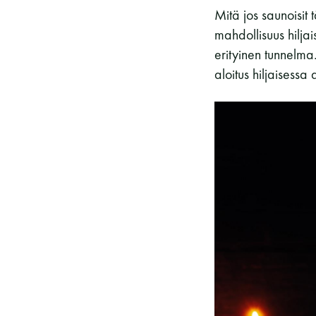
Mitä jos saunoisi
mahdollisuus hilj
erityinen tunnelma
aloitus hiljaisess