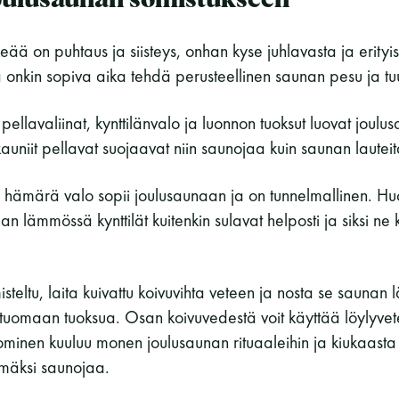
oulusaunan somistukseen
ää on puhtaus ja siisteys, onhan kyse juhlavasta ja erityis
onkin sopiva aika tehdä perusteellinen saunan pesu ja tu
 pellavaliinat, kynttilänvalo ja luonnon tuoksut luovat joul
kauniit pellavat suojaavat niin saunojaa kuin saunan lautei
tai hämärä valo sopii joulusaunaan ja on tunnelmallinen. H
nan lämmössä kynttilät kuitenkin sulavat helposti ja siksi n
steltu, laita kuivattu koivuvihta veteen ja nosta se saunan
omaan tuoksua. Osan koivuvedestä voit käyttää löylyvet
minen kuuluu monen joulusaunan rituaaleihin ja kiukaasta 
mäksi saunojaa.