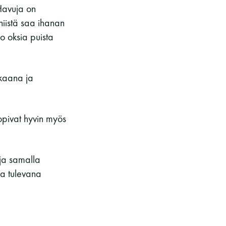
Havuja on
niistä saa ihanan
o oksia puista
kkaana ja
sopivat hyvin myös
 ja samalla
ua tulevana