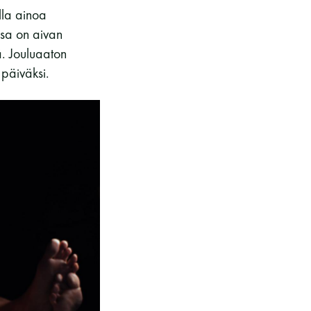
lla ainoa
ssa on aivan
ä. Jouluaaton
päiväksi.