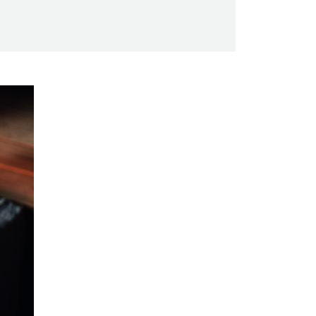
Saunaseuran tarkoitus
Suomen Saunaseura vaalii perinteisiä,