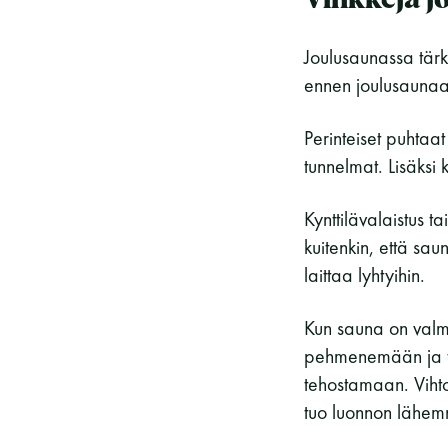
Vinkkejä j
Joulusaunassa tärke
ennen joulusaunaa 
Perinteiset puhtaat
tunnelmat. Lisäksi 
Kynttilävalaistus 
kuitenkin, että sau
laittaa lyhtyihin.
Kun sauna on valmi
pehmenemään ja tu
tehostamaan. Vihto
tuo luonnon lähem