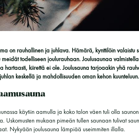
Vaskiniementie 10, 00200 Helsinki
Kahvio/kassa 050 372 4167
(saunojen aukioloaikana)
Y-tunnus: 0116872-9
ma on rauhallinen ja juhlava. Hämärä, kynttilöin valaistu 
Tietosuojaseloste
u meidät todelliseen joulurauhaan. Joulusaunaa valmistellaa
a hartaasti, kiirettä ei ole. Joulusauna tarjoaakin yhä rauh
YHTEYSTIEDOT
juhlan keskellä ja mahdollisuuden oman kehon kuunteluun
n aamusauna
aunassa käytiin aamulla ja koko talon väen tuli olla saunon
a. Uskomusten mukaan pimeän tullen saunaan tulivat sa
kaat. Nykyään joulusauna lämpiää useimmiten illalla.