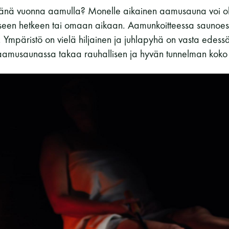
t tänä vuonna aamulla? Monelle aikainen aamusauna voi o
aiseen hetkeen tai omaan aikaan. Aamunkoitteessa saunoe
. Ympäristö on vielä hiljainen ja juhlapyhä on vasta edess
a aamusaunassa takaa rauhallisen ja hyvän tunnelman koko 