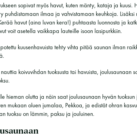
ukseen sopivat myös havut, kuten mänty, kataja ja kuusi. 
etty puhdistamaan ilmaa ja vahvistamaan keuhkoja. Lisäksi 
erää havut (aina luvan kera!) puhtaasta luonnosta ja katk
t voit asetella vaikkapa lauteille isoon lasipurkkiin.
otettu kuusenhavuista tehty vihta pitää saunan ilman rai
ää.
i nauttia koivuvihdan tuoksusta tai havuista, joulusaunaan 
oksu.
alle hieman olutta ja näin saat joulusaunaan hyvän tuoksun
sten mukaan oluen jumalaa, Pekkoa, ja edistät ohran kasv
n tuoksu on lämmin, paksu ja jouluinen.
lusaunaan