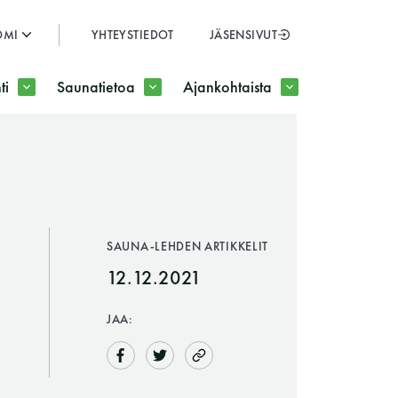
OMI
YHTEYSTIEDOT
JÄSENSIVUT
SULJE
ti
Saunatietoa
Ajankohtaista
JÄSENSIVUT
SAUNA-LEHDEN ARTIKKELIT
12.12.2021
JAA: