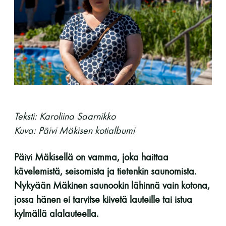
perjantai ja lauantai
-Kuukauden ensimmäinen lauantai on on
jaettu lauantai
Teksti: Karoliina Saarnikko
Kuva: Päivi Mäkisen kotialbumi
Hinnasto
Päivi Mäkisellä on vamma, joka haittaa
Jäsen
12 €
kävelemistä, seisomista ja tietenkin saunomista.
Vieras jäsenen seurassa
25 €
Nykyään Mäkinen saunookin lähinnä vain kotona,
jossa hänen ei tarvitse kiivetä lauteille tai istua
Jäsenen lapsi 7-18 v.
6 €
kylmällä alalauteella.
Lapsi alle 7 v.
ilmainen