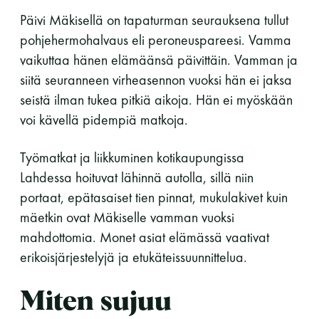
Päivi Mäkisellä on tapaturman seurauksena tullut
11 saunomiskerran kortti
120€
pohjehermohalvaus eli peroneuspareesi. Vamma
3kk kortti - M / N
275€ / 115€
vaikuttaa hänen elämäänsä päivittäin. Vamman ja
siitä seuranneen virheasennon vuoksi hän ei jaksa
Vuosikortti - M / N
695€ / 275€
seistä ilman tukea pitkiä aikoja. Hän ei myöskään
voi kävellä pidempiä matkoja.
Työmatkat ja liikkuminen kotikaupungissa
Lahdessa hoituvat lähinnä autolla, sillä niin
portaat, epätasaiset tien pinnat, mukulakivet kuin
mäetkin ovat Mäkiselle vamman vuoksi
mahdottomia. Monet asiat elämässä vaativat
Suomen Saunaseura ry
erikoisjärjestelyjä ja etukäteissuunnittelua.
Vaskiniementie 10, 00200 Helsinki
Kahvio/kassa 050 372 4167
Miten sujuu
(saunojen aukioloaikana)