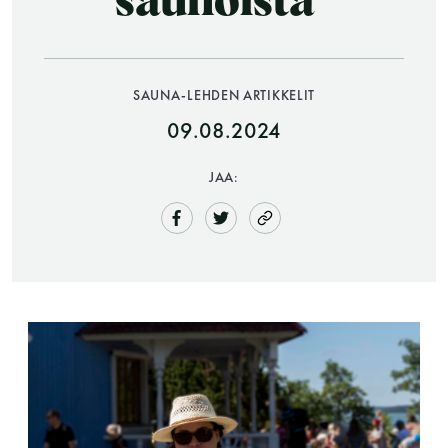
saunoista”
SAUNA-LEHDEN ARTIKKELIT
09.08.2024
JAA:
Saunatalo on avoinna
myös helatorstaina
-Naisten päivät ovat maanantai ja
torstai
-Miesten päivät tiistai, keskiviikko,