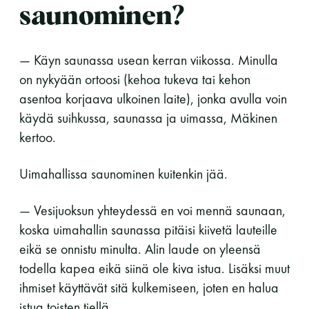
saunominen?
Y-tunnus: 0116872-9
Tietosuojaseloste
— Käyn saunassa usean kerran viikossa. Minulla
on nykyään ortoosi (kehoa tukeva tai kehon
asentoa korjaava ulkoinen laite), jonka avulla voin
YHTEYSTIEDOT
käydä suihkussa, saunassa ja uimassa, Mäkinen
kertoo.
Saunaseuran tarkoitus
Uimahallissa saunominen kuitenkin jää.
— Vesijuoksun yhteydessä en voi mennä saunaan,
Suomen Saunaseura vaalii perinteisiä, kohteliaita
koska uimahallin saunassa pitäisi kiivetä lauteille
saunomistapoja, joiden perustana on toisten
saunarauhan kunnioittaminen. Seura vaalii
eikä se onnistu minulta. Alin laude on yleensä
saunakulttuuria ja pyrkii kehittämään suomalaista
todella kapea eikä siinä ole kiva istua. Lisäksi muut
saunaa ja edistämään sitä koskevaa tutkimusta.
ihmiset käyttävät sitä kulkemiseen, joten en halua
istua toisten tiellä.