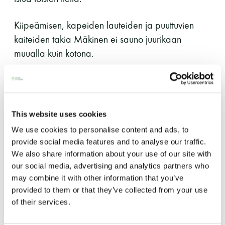
LUE LISÄÄ
Kiipeämisen, kapeiden lauteiden ja puuttuvien
kaiteiden takia Mäkinen ei sauno juurikaan
muualla kuin kotona.
Kotona Mäkiset saunovat ahkerasti ja he ovat
hankkineet asuntoonsa normaalin lauderatkaisun
sijaan molemmille tuolit. Vielä kun Mäkisten
This website uses cookies
kylpyhuone on kompaktin kokoinen, Päivi selviää
We use cookies to personalise content and ads, to
hyvin kotisaunomisesta ilman apua.
provide social media features and to analyse our traffic.
We also share information about your use of our site with
— En ole vammautumisen jälkeen käyttänyt
our social media, advertising and analytics partners who
saunaa muualla kuin kotona tai siskollani.
may combine it with other information that you’ve
provided to them or that they’ve collected from your use
Haaveilen, että pääsisin kylpylään, jossa voisin
of their services.
uida, ”lillua” altaassa ja nauttia erilaisista
saunoista, Mäkinen toteaa.