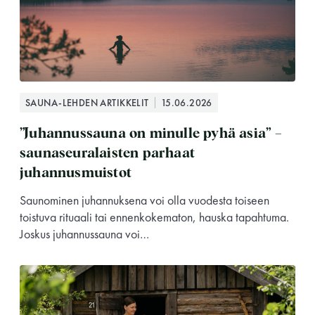
SAUNA-LEHDEN ARTIKKELIT
15.06.2026
”Juhannussauna on minulle pyhä asia” –
saunaseuralaisten parhaat
juhannusmuistot
Saunominen juhannuksena voi olla vuodesta toiseen
toistuva rituaali tai ennenkokematon, hauska tapahtuma.
Joskus juhannussauna voi…