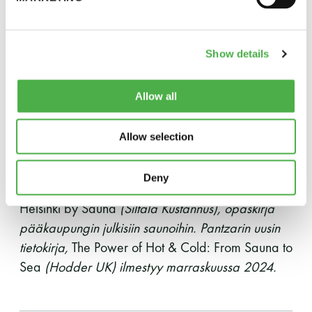
Ja ne rakkaat saunakaverit auttavat arkielämässä
ja käytännön asioissa. Kun oma kirjoituskieleni on
englanti, kirjoitettu suomen kieleni ei ole
Show details
natiivitasolla. Tämänkin tekstin on tarkistanut ja
oikolukenut saunasisko.
Allow all
Katja Pantzar on helsinkiläinen toimittaja ja
Allow selection
tietokirjailija, jonka
The Finnish Way
(Penguin
Random House/2018) on käännetty 24 eri
Deny
kielelle. Kevällä 2025 ilmestyy englanninkielinen
Helsinki by Sauna
(Siltala Kustannus), opaskirja
pääkaupungin julkisiin saunoihin. Pantzarin uusin
tietokirja,
The Power of Hot & Cold: From Sauna to
Sea
(Hodder UK) ilmestyy marraskuussa 2024.