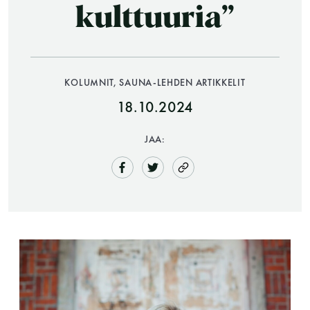
kulttuuria”
KOLUMNIT, SAUNA-LEHDEN ARTIKKELIT
18.10.2024
JAA:
Saunatalo on avoinna
myös helatorstaina
-Naisten päivät ovat maanantai ja
torstai
-Miesten päivät tiistai, keskiviikko,