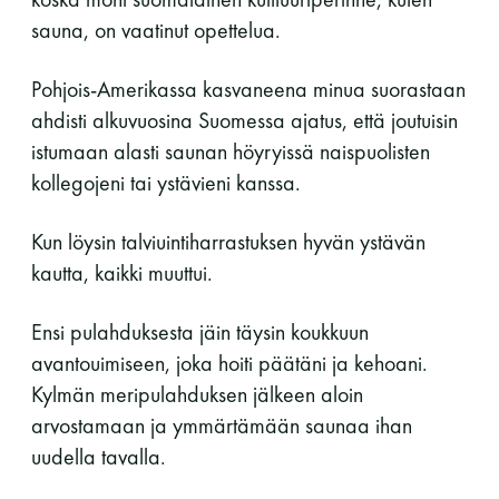
sauna, on vaatinut opettelua.
11 saunomiskerran kortti
120€
3kk kortti - M / N
275€ / 115€
Pohjois-Amerikassa kasvaneena minua suorastaan
ahdisti alkuvuosina Suomessa ajatus, että joutuisin
Vuosikortti - M / N
695€ / 275€
istumaan alasti saunan höyryissä naispuolisten
kollegojeni tai ystävieni kanssa.
Kun löysin talviuintiharrastuksen hyvän ystävän
kautta, kaikki muuttui.
Ensi pulahduksesta jäin täysin koukkuun
avantouimiseen, joka hoiti päätäni ja kehoani.
Suomen Saunaseura ry
Kylmän meripulahduksen jälkeen aloin
arvostamaan ja ymmärtämään saunaa ihan
Vaskiniementie 10, 00200 Helsinki
Kahvio/kassa 050 372 4167
uudella tavalla.
(saunojen aukioloaikana)