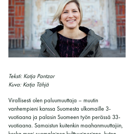
perjantai ja lauantai
-Kuukauden ensimmäinen lauantai on on
jaettu lauantai
Teksti: Katja Pantzar
Hinnasto
Kuva: Katja Tähjä
Jäsen
12 €
Virallisesti olen paluumuuttaja – muutin
vanhempieni kanssa Suomesta ulkomaille 3-
Vieras jäsenen seurassa
25 €
vuotiaana ja palasin Suomeen työn perässä 33-
Jäsenen lapsi 7-18 v.
6 €
vuotiaana. Samaistun kuitenkin maahanmuuttajiin,
Lapsi alle 7 v.
ilmainen
koska moni suomalainen kulttuuriperinne, kuten