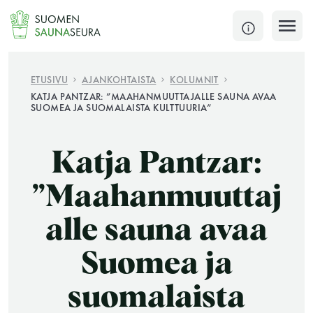
Siirry
sisältöön
SULJE
ETUSIVU
AJANKOHTAISTA
KOLUMNIT
KATJA PANTZAR: ”MAAHANMUUTTAJALLE SAUNA AVAA
SUOMEA JA SUOMALAISTA KULTTUURIA”
Jokaisen kuun 1. lauantai on jaettu ja jokaisen kuun
1. maanantai huoltomaanantai
Katja Pantzar:
KATSO TARKEMMAT AUKIOLOAJAT
HAE
”Maahanmuuttaj
JÄSENSIVUT
alle sauna avaa
Suomea ja
suomalaista