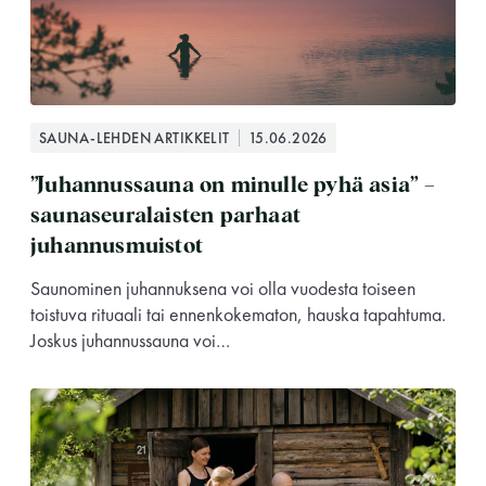
SAUNA-LEHDEN ARTIKKELIT
15.06.2026
”Juhannussauna on minulle pyhä asia” –
saunaseuralaisten parhaat
juhannusmuistot
Saunominen juhannuksena voi olla vuodesta toiseen
toistuva rituaali tai ennenkokematon, hauska tapahtuma.
Joskus juhannussauna voi…