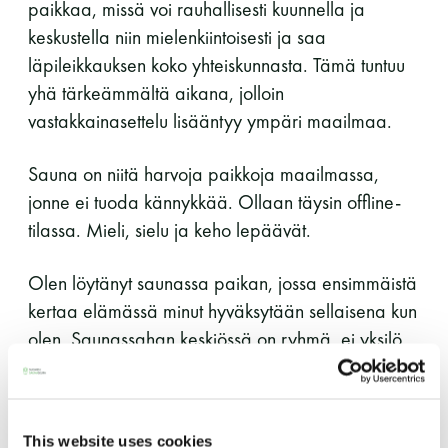
paikkaa, missä voi rauhallisesti kuunnella ja
LUE LISÄÄ
keskustella niin mielenkiintoisesti ja saa
läpileikkauksen koko yhteiskunnasta. Tämä tuntuu
yhä tärkeämmältä aikana, jolloin
vastakkainasettelu lisääntyy ympäri maailmaa.
Sauna on niitä harvoja paikkoja maailmassa,
jonne ei tuoda kännykkää. Ollaan täysin offline-
tilassa. Mieli, sielu ja keho lepäävät.
Olen löytänyt saunassa paikan, jossa ensimmäistä
kertaa elämässä minut hyväksytään sellaisena kun
olen. Saunassahan keskiössä on ryhmä, ei yksilö.
Keskiössä on me, ei minä. Tarkoitus on saunoa
yhdessä eikä ketään kiinnosta, miltä joku näyttää
alasti, mikä on todella vapauttavaa.
This website uses cookies