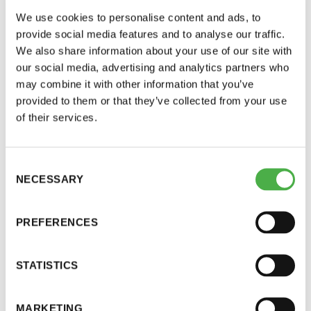
Hyödynnän nykyään saunaa jopa työvälineenä.
We use cookies to personalise content and ads, to
provide social media features and to analyse our traffic.
Kun teen taustatyötä tietokirjojani varten tai kun
We also share information about your use of our site with
ulkomaalainen toimittaja kysyy, kuinka pääsee
our social media, advertising and analytics partners who
suomalaiseen elämän ytimeen ja sydämeen,
may combine it with other information that you’ve
suosin ja suosittelen saunaa.
provided to them or that they’ve collected from your use
of their services.
Toimittajana ja kirjailijan juttukeikoillani pitkin
Suomea – Lapissa, Pohjois-Karjalassa tai
Consent
pienessä Iin kunnassa – kysyn, voisinko tavata
NECESSARY
Selection
paikallisen avantouimarin ja mennä uimaan ja
saunomaan. Löylyssä päästään suoraan asiaan ja
PREFERENCES
siellä ne tositarinat kerrotaan.
Nykyään sauna on niin oleellinen osa elämää,
STATISTICS
etten enää osaisi elää ilman sitä.
MARKETING