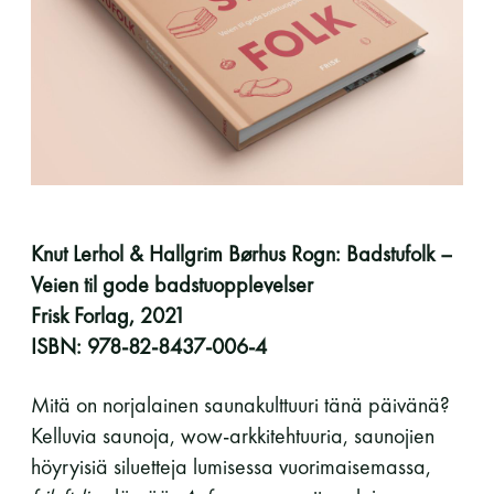
perjantai ja lauantai
-Kuukauden ensimmäinen lauantai on on
jaettu lauantai
Knut Lerhol & Hallgrim Børhus Rogn: Badstufolk –
Veien til gode badstuopplevelser
Hinnasto
Frisk Forlag, 2021
ISBN: 978-82-8437-006-4
Jäsen
12 €
Vieras jäsenen seurassa
25 €
Mitä on norjalainen saunakulttuuri tänä päivänä?
Kelluvia saunoja, wow-arkkitehtuuria, saunojien
Jäsenen lapsi 7-18 v.
6 €
höyryisiä siluetteja lumisessa vuorimaisemassa,
Lapsi alle 7 v.
ilmainen