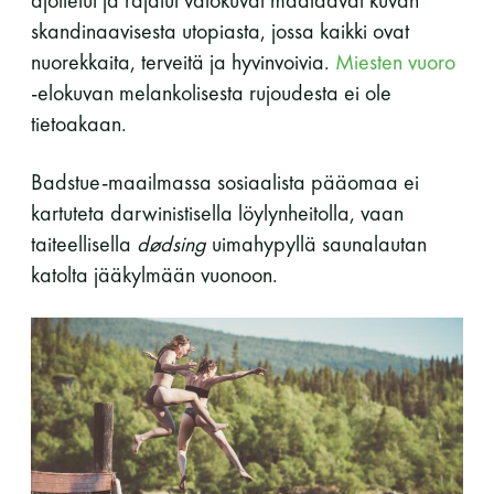
ajoitetut ja rajatut valokuvat maalaavat kuvan
skandinaavisesta utopiasta, jossa kaikki ovat
nuorekkaita, terveitä ja hyvinvoivia.
Miesten vuoro
-elokuvan melankolisesta rujoudesta ei ole
tietoakaan.
Badstue-maailmassa sosiaalista pääomaa ei
kartuteta darwinistisella löylynheitolla, vaan
taiteellisella
dødsing
uimahypyllä saunalautan
katolta jääkylmään vuonoon.