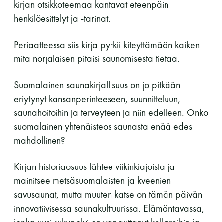
kirjan otsikkoteemaa kantavat eteenpäin
henkilöesittelyt ja -tarinat.
Periaatteessa siis kirja pyrkii kiteyttämään kaiken
mitä norjalaisen pitäisi saunomisesta tietää.
Suomalainen saunakirjallisuus on jo pitkään
eriytynyt kansanperinteeseen, suunnitteluun,
saunahoitoihin ja terveyteen ja niin edelleen. Onko
suomalainen yhtenäisteos saunasta enää edes
mahdollinen?
Kirjan historiaosuus lähtee viikinkiajoista ja
mainitsee metsäsuomalaisten ja kveenien
savusaunat, mutta muuten katse on tämän päivän
innovatiivisessa saunakulttuurissa. Elämäntavassa,
jonka uusi sukupolvi on vapauttanut kellareihin ja