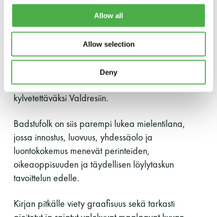
kuvien, tarinoiden ja omakohtaisen kokemuksen
kautta. He jakavat vinkkejä badstue-
Allow all
elämäntapaan ja vaikutelmia sen
taianomaisuudesta. Kirja puhaltaa raikasta ilmaa
Allow selection
norjalaiseen saunakulttuuriin, saa ihmiset
matkustamaan, menemään luontoon, kohtamaan
Deny
toisensa tasa-arvoisina ja päätymään vaikka
kylvetettäväksi Valdresiin.
Badstufolk on siis parempi lukea mielentilana,
jossa innostus, luovuus, yhdessäolo ja
luontokokemus menevät perinteiden,
oikeaoppisuuden ja täydellisen löylytaskun
tavoittelun edelle.
Kirjan pitkälle viety graafisuus sekä tarkasti