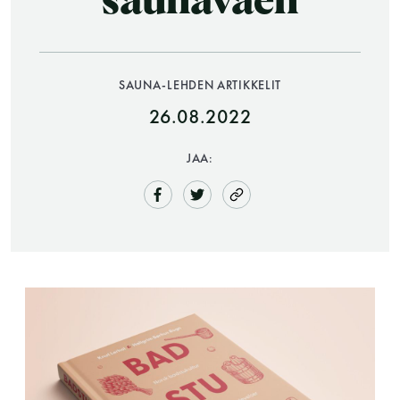
saunaväen
SAUNA-LEHDEN ARTIKKELIT
26.08.2022
JAA:
Saunatalo on avoinna
myös helatorstaina
-Naisten päivät ovat maanantai ja
torstai
-Miesten päivät tiistai, keskiviikko,