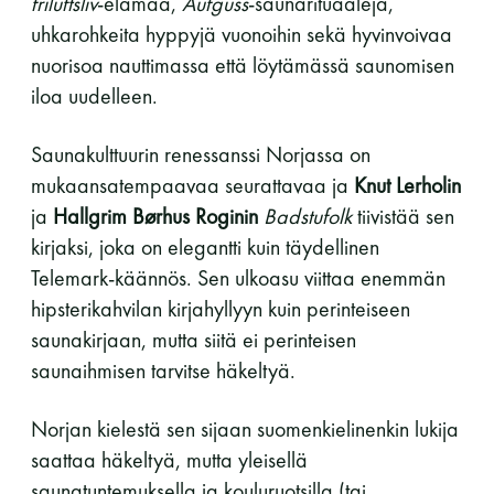
friluftsliv
-elämää,
Aufguss
-saunarituaaleja,
uhkarohkeita hyppyjä vuonoihin sekä hyvinvoivaa
11 saunomiskerran kortti
120€
nuorisoa nauttimassa että löytämässä saunomisen
3kk kortti - M / N
275€ / 115€
iloa uudelleen.
Vuosikortti - M / N
695€ / 275€
Saunakulttuurin renessanssi Norjassa on
mukaansatempaavaa seurattavaa ja
Knut Lerholin
ja
Hallgrim Børhus Roginin
Badstufolk
tiivistää sen
kirjaksi, joka on elegantti kuin täydellinen
Telemark-käännös. Sen ulkoasu viittaa enemmän
hipsterikahvilan kirjahyllyyn kuin perinteiseen
saunakirjaan, mutta siitä ei perinteisen
saunaihmisen tarvitse häkeltyä.
Suomen Saunaseura ry
Vaskiniementie 10, 00200 Helsinki
Norjan kielestä sen sijaan suomenkielinenkin lukija
Kahvio/kassa 050 372 4167
saattaa häkeltyä, mutta yleisellä
(saunojen aukioloaikana)
saunatuntemuksella ja kouluruotsilla (tai