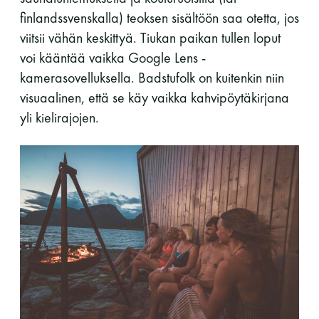
finlandssvenskalla) teoksen sisältöön saa otetta, jos
Y-tunnus: 0116872-9
viitsii vähän keskittyä. Tiukan paikan tullen loput
voi kääntää vaikka Google Lens -
Tietosuojaseloste
kamerasovelluksella. Badstufolk on kuitenkin niin
visuaalinen, että se käy vaikka kahvipöytäkirjana
YHTEYSTIEDOT
yli kielirajojen.
Saunaseuran tarkoitus
Suomen Saunaseura vaalii perinteisiä, kohteliaita
saunomistapoja, joiden perustana on toisten
saunarauhan kunnioittaminen. Seura vaalii
saunakulttuuria ja pyrkii kehittämään suomalaista
saunaa ja edistämään sitä koskevaa tutkimusta.