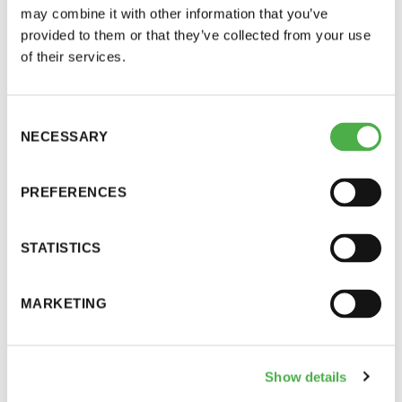
may combine it with other information that you’ve
provided to them or that they’ve collected from your use
of their services.
Consent
Skandinaavinen
NECESSARY
Selection
trendikäs utopia
PREFERENCES
Lasse Eriksen
Norjan Saunakillasta kuvailee kirjan
STATISTICS
merkitystä näin:
– Aiemmat kirjat badstuesta ovat enimmäkseen
MARKETING
käsitelleet rakentamista, tekniikkaa tai terveyttä.
Tässä on kysymys badstue-kokemuksesta. Nuoret
Show details
saunaintoilijat Hallgrim ja Knut päättivät jakaa sen