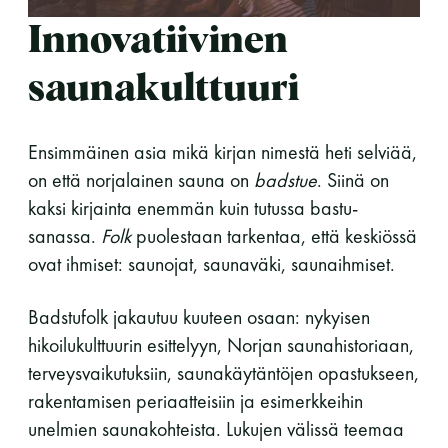
LUE LISÄÄ
Innovatiivinen
saunakulttuuri
Ensimmäinen asia mikä kirjan nimestä heti selviää,
on että norjalainen sauna on
badstue
. Siinä on
kaksi kirjainta enemmän kuin tutussa bastu-
sanassa.
Folk
puolestaan tarkentaa, että keskiössä
ovat ihmiset: saunojat, saunaväki, saunaihmiset.
Badstufolk jakautuu kuuteen osaan: nykyisen
hikoilukulttuurin esittelyyn, Norjan saunahistoriaan,
terveysvaikutuksiin, saunakäytäntöjen opastukseen,
rakentamisen periaatteisiin ja esimerkkeihin
unelmien saunakohteista. Lukujen välissä teemaa