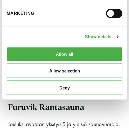
24.12. Suljettu
MARKETING
25.12. Suljettu
26.12. klo 11-15
31.12.-1.1. Suljettu
Show details
Yksityisvarauksia järjestetään joulun aikaan
Allow all
joustavasti kysynnän mukaan.
Allow selection
Keilalahdentie 8
02150 Espoo
Deny
www.laguuniin.fi
Furuvik Rantasauna
Jouluksi avataan yksityisiä ja yleisiä saunavuoroja,