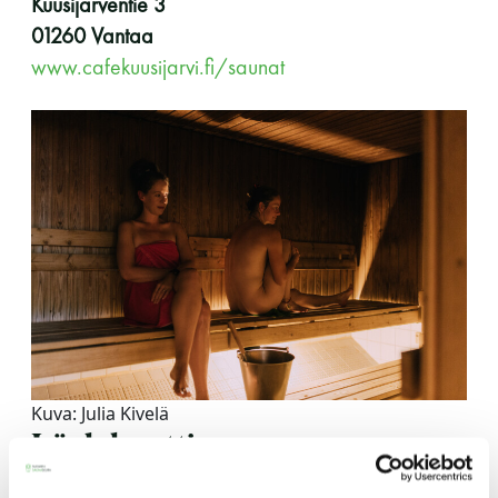
Kuusijärventie 3
01260 Vantaa
www.cafekuusijarvi.fi/saunat
Kuva: Julia Kivelä
Löylykontti
Matinkylä/Kivenlahti