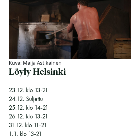
Y-tunnus: 0116872-9
Tietosuojaseloste
YHTEYSTIEDOT
Kuva: Maija Astikainen
Löyly Helsinki
Saunaseuran tarkoitus
23.12. klo 13-21
Suomen Saunaseura vaalii perinteisiä, kohteliaita
24.12. Suljettu
saunomistapoja, joiden perustana on toisten
25.12. klo 14-21
saunarauhan kunnioittaminen. Seura vaalii
26.12. klo 13-21
saunakulttuuria ja pyrkii kehittämään suomalaista
31.12. klo 11-21
saunaa ja edistämään sitä koskevaa tutkimusta.
1.1. klo 13-21