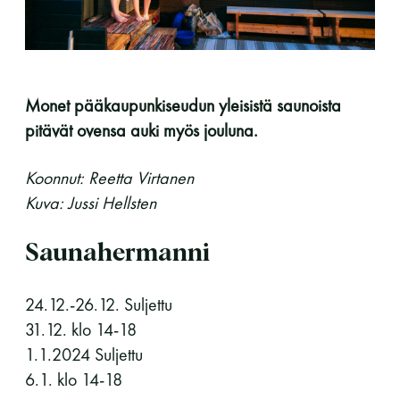
perjantai ja lauantai
-Kuukauden ensimmäinen lauantai on on
jaettu lauantai
Monet pääkaupunkiseudun yleisistä saunoista
pitävät ovensa auki myös jouluna.
Koonnut: Reetta Virtanen
Kuva: Jussi Hellsten
Hinnasto
Saunahermanni
Jäsen
12 €
24.12.-26.12. Suljettu
Vieras jäsenen seurassa
25 €
31.12. klo 14-18
1.1.2024 Suljettu
Jäsenen lapsi 7-18 v.
6 €
6.1. klo 14-18
Lapsi alle 7 v.
ilmainen