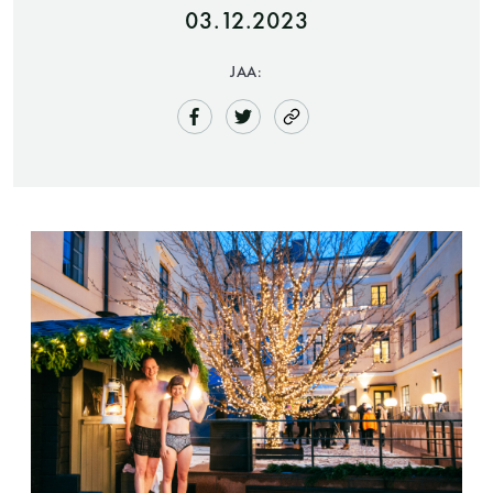
03.12.2023
JAA:
Saunatalo on avoinna
myös helatorstaina
-Naisten päivät ovat maanantai ja
torstai
-Miesten päivät tiistai, keskiviikko,