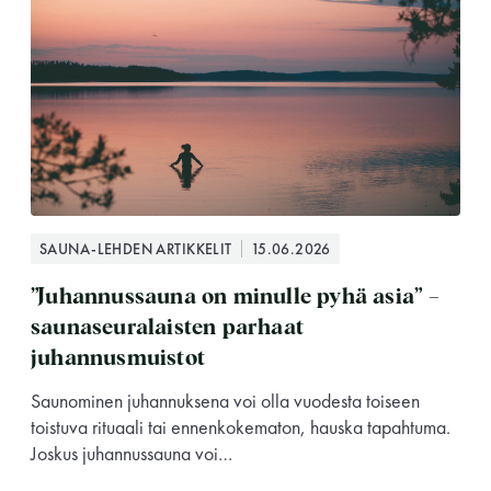
SAUNA-LEHDEN ARTIKKELIT
15.06.2026
”Juhannussauna on minulle pyhä asia” –
saunaseuralaisten parhaat
juhannusmuistot
Saunominen juhannuksena voi olla vuodesta toiseen
toistuva rituaali tai ennenkokematon, hauska tapahtuma.
Joskus juhannussauna voi…