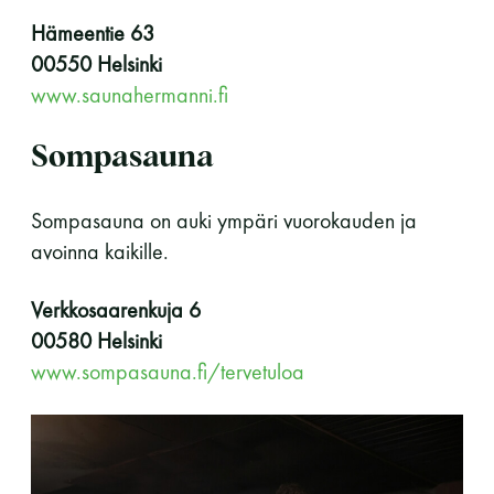
Hämeentie 63
11 saunomiskerran kortti
120€
00550 Helsinki
3kk kortti - M / N
275€ / 115€
www.saunahermanni.fi
Vuosikortti - M / N
695€ / 275€
Sompasauna
Sompasauna on auki ympäri vuorokauden ja
avoinna kaikille.
Verkkosaarenkuja 6
00580 Helsinki
www.sompasauna.fi/tervetuloa
Suomen Saunaseura ry
Vaskiniementie 10, 00200 Helsinki
Kahvio/kassa 050 372 4167
(saunojen aukioloaikana)