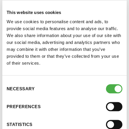
23.12. klo 8 – 24
This website uses cookies
24.12. klo 6 – 23
We use cookies to personalise content and ads, to
25.12. klo 6 – 23
provide social media features and to analyse our traffic.
We also share information about your use of our site with
26.12. klo 6 – 9 ja 13 – 23
our social media, advertising and analytics partners who
31.12. klo 6 – 23
may combine it with other information that you’ve
1.1.2024 klo 6 – 23
provided to them or that they’ve collected from your use
of their services.
Matinkylä Nokkalanpolku 3
02230 Espoo
Consent
NECESSARY
Selection
Kivenlahti Merivalkama 11
02320 Espoo
PREFERENCES
www.loylykontti.fi
Laguuni
STATISTICS