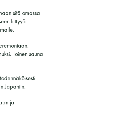
tamaan sitä omassa
een liittyvä
lmalle.
eseremoniaan.
uksi. Toinen sauna
todennäköisesti
n Japaniin.
aan ja