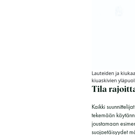
Lauteiden ja kiuka
kiuaskivien yläpuole
Tila rajoit
Kaikki suunnittelij
tekemään käytännön 
joustamaan esimerk
suojaetäisyydet mä