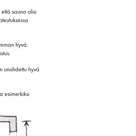
että sauna olisi
oteutuksessa
isimman hyvä:
stus.
on unohdettu hyvä
a esimerkiksi