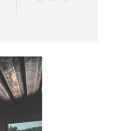
Saunaseuran tarkoitus
Suomen Saunaseura vaalii perinteisiä,