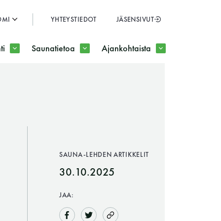
OMI
YHTEYSTIEDOT
JÄSENSIVUT
SULJE
ti
Saunatietoa
Ajankohtaista
JÄSENSIVUT
SAUNA-LEHDEN ARTIKKELIT
30.10.2025
JAA: