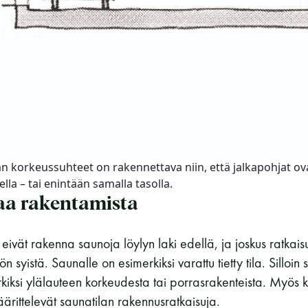
an korkeussuhteet on rakennettava niin, että jalkapohjat ov
lla – tai enintään samalla tasolla.
taa rakentamista
at eivät rakenna saunoja löylyn laki edellä, ja joskus ratkai
syistä. Saunalle on esimerkiksi varattu tietty tila. Silloin
iksi ylälauteen korkeudesta tai porrasrakenteista. Myös 
ärittelevät saunatilan rakennusratkaisuja.