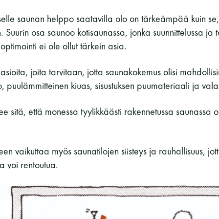
lle saunan helppo saatavilla olo on tärkeämpää kuin se, 
 Suurin osa saunoo kotisaunassa, jonka suunnittelussa ja t
timointi ei ole ollut tärkein asia.
 asioita, joita tarvitaan, jotta saunakokemus olisi mahdoll
, puulämmitteinen kiuas, sisustuksen puumateriaali ja valai
lee sitä, että monessa tyylikkäästi rakennetussa saunassa 
 vaikuttaa myös saunatilojen siisteys ja rauhallisuus, jott
a voi rentoutua.