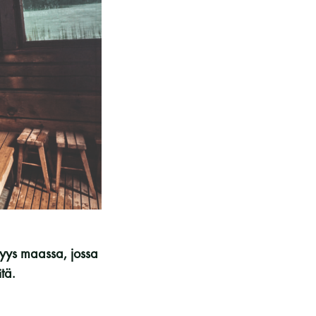
kohteliaita saunomistapoja, joiden
perustana on toisten saunarauhan
kunnioittaminen. Seura vaalii
saunakulttuuria ja pyrkii kehittämään
suomalaista saunaa ja edistämään sitä
koskevaa tutkimusta.
LUE LISÄÄ
lvyys maassa, jossa
tä.