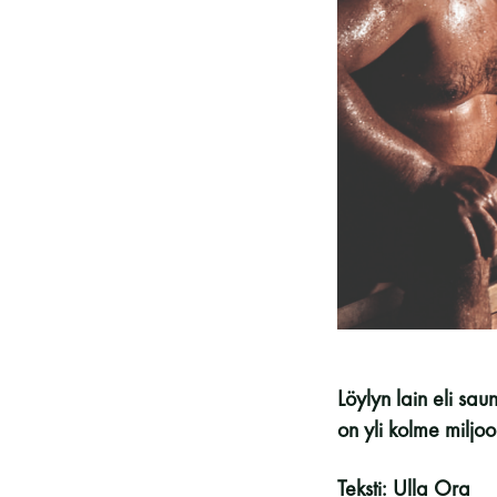
Vieras jäsenen seurassa
25 €
Jäsenen lapsi 7-18 v.
6 €
Lapsi alle 7 v.
ilmainen
11 saunomiskerran kortti
120€
3kk kortti - M / N
275€ / 115€
Vuosikortti - M / N
695€ / 275€
Löylyn lain eli sau
on yli kolme miljo
Teksti: Ulla Ora