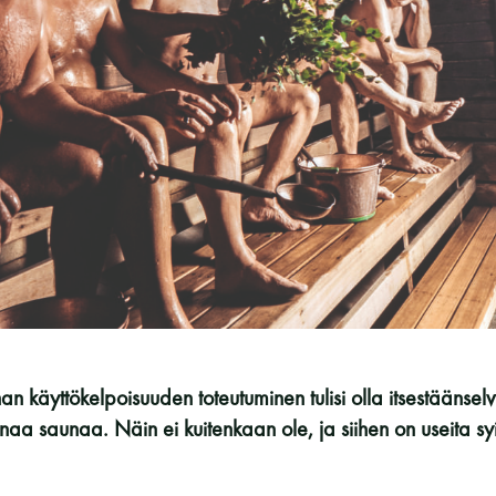
Vaskiniementie 10, 00200 Helsinki
Kahvio/kassa 050 372 4167
(saunojen aukioloaikana)
Y-tunnus: 0116872-9
Tietosuojaseloste
YHTEYSTIEDOT
nan käyttökelpoisuuden toteutuminen tulisi olla itsestäänse
onaa saunaa. Näin ei kuitenkaan ole, ja siihen on useita syi