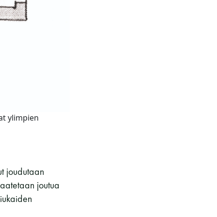
at ylimpien
sut joudutaan
 saatetaan joutua
kiukaiden