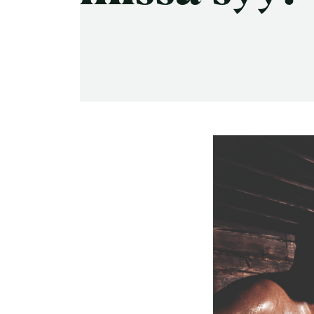
-Miesten päivät tiistai, keskiviikko,
perjantai ja lauantai
-Kuukauden ensimmäinen lauantai on
on jaettu lauantai
Hinnasto
Jäsen
12 €