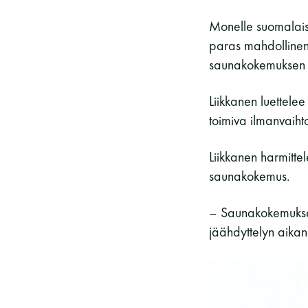
Monelle suomalaise
paras mahdollinen.
saunakokemuksen op
Liikkanen luettelee
toimiva ilmanvaihto
Liikkanen harmitte
saunakokemus.
– Saunakokemukseen
jäähdyttelyn aikan