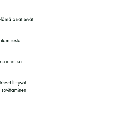
 Nämä asiat eivät
entamisesta
en saunoissa
heet liittyvät
n sovittaminen