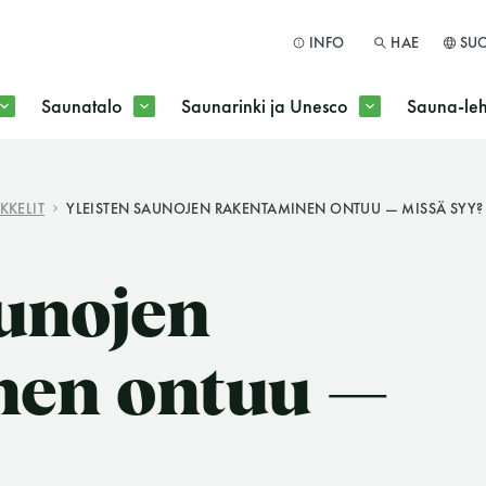
INFO
HAE
SU
Saunatalo
Saunarinki ja Unesco
Sauna-leh
a jokaisen kuun 1. maanantai huoltomaanantai
KKELIT
YLEISTEN SAUNOJEN RAKENTAMINEN ONTUU — MISSÄ SYY?
HAE
aunojen
nen ontuu —