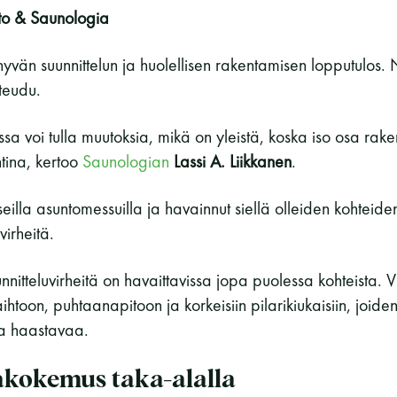
to & Saunologia
yvän suunnittelun ja huolellisen rakentamisen lopputulos.
teudu.
a voi tulla muutoksia, mikä on yleistä, koska iso osa rak
tina, kertoo
Saunologian
Lassi A. Liikkanen
.
seilla asuntomessuilla ja havainnut siellä olleiden kohteid
uvirheitä.
itteluvirheitä on havaittavissa jopa puolessa kohteista. Vir
vaihtoon, puhtaanapitoon ja korkeisiin pilarikiukaisiin, joide
la haastavaa.
kokemus taka-alalla