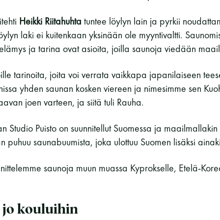
tehti
Heikki Riitahuhta
tuntee löylyn lain ja pyrkii noudat
öylyn laki ei kuitenkaan yksinään ole myyntivaltti. Saunomis
elämys ja tarina ovat asioita, joilla saunoja viedään maai
le tarinoita, joita voi verrata vaikkapa japanilaiseen te
ssa yhden saunan kosken viereen ja nimesimme sen Kuoh
taavan joen varteen, ja siitä tuli Rauha.
 Studio Puisto on suunnitellut Suomessa ja maailmallakin 
n puhuu saunabuumista, joka ulottuu Suomen lisäksi ainaki
nnittelemme saunoja muun muassa Kyprokselle, Etelä-Kore
 jo kouluihin