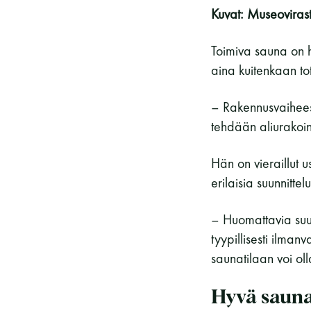
Kuvat: Museoviras
Toimiva sauna on h
aina kuitenkaan to
– Rakennusvaiheess
tehdään aliurakoin
Hän on vieraillut u
erilaisia suunnittel
– Huomattavia suunn
tyypillisesti ilman
saunatilaan voi ol
Hyvä sauna