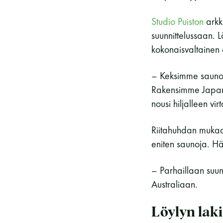
Studio Puiston
arkki
suunnittelussaan. L
kokonaisvaltainen 
– Keksimme saunoil
Rakensimme Japani
nousi hiljalleen vir
Riitahuhdan mukaan
eniten saunoja. Hä
– Parhaillaan suu
Australiaan.
Löylyn laki