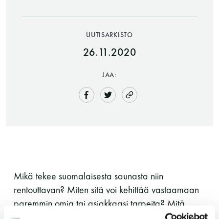
UUTISARKISTO
26.11.2020
JAA:
Saunatalo on avoinna
myös helatorstaina
-Naisten päivät ovat maanantai ja
Mikä tekee suomalaisesta saunasta niin
torstai
rentouttavan? Miten sitä voi kehittää vastaamaan
paremmin omia tai asiakkaasi tarpeita? Mitä
-Miesten päivät tiistai, keskiviikko,
liiketoiminnallisia mahdollisuuksia suomalainen