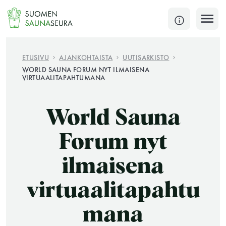
Siirry
sisältöön
SULJE
ETUSIVU
AJANKOHTAISTA
UUTISARKISTO
WORLD SAUNA FORUM NYT ILMAISENA
VIRTUAALITAPAHTUMANA
Jokaisen kuun 1. lauantai on jaettu ja jokaisen kuun
1. maanantai huoltomaanantai
World Sauna
KATSO TARKEMMAT AUKIOLOAJAT
HAE
Forum nyt
JÄSENSIVUT
ilmaisena
virtuaalitapahtu
mana