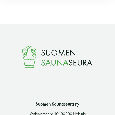
Y-tunnus: 0116872-9
Tietosuojaseloste
YHTEYSTIEDOT
Saunaseuran tarkoitus
Suomen Saunaseura vaalii perinteisiä, kohteliaita
saunomistapoja, joiden perustana on toisten
saunarauhan kunnioittaminen. Seura vaalii
saunakulttuuria ja pyrkii kehittämään suomalaista
Suomen Saunaseura ry
saunaa ja edistämään sitä koskevaa tutkimusta.
Vaskiniementie 10, 00200 Helsinki