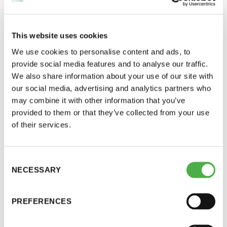
perjantai ja lauantai
sauna tarjoaa?
This website uses cookies
Nämä ja monet muut teemat nostetaan pöydälle
-Kuukauden ensimmäinen lauantai on on
maailman suurimmassa virtuaalisessa
We use cookies to personalise content and ads, to
jaettu lauantai
provide social media features and to analyse our traffic.
saunatapahtumassa: World Sauna Forumissa!
We also share information about your use of our site with
our social media, advertising and analytics partners who
Aikaisemmat kolme vuotta B2B-tapahtumana
may combine it with other information that you’ve
järjestetty World Sauna Forum on tuonut yhteen
provided to them or that they’ve collected from your use
satoja suomalaisia ja ulkomaalaisia liikemiehiä ja
of their services.
Hinnasto
-naisia, joita kaikkia yhdistää kiinnostus
suomalaiseen saunaan. Tapahtuma on
Consent
Jäsen
12 €
mahdollistanut useita uusia yhteisöitä, saavuttanut
NECESSARY
Selection
kansainvälisen median huomion, järjestänyt paljon
Vieras jäsenen seurassa
25 €
mielenkiintoisia keskusteluja sekä tarjonnut
PREFERENCES
Jäsenen lapsi 7-18 v.
6 €
osallistujille mahtavia suomalaisia
saunaelämyksiä.
Lapsi alle 7 v.
ilmainen