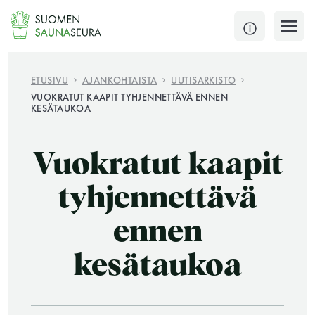
Siirry
sisältöön
SULJE
ETUSIVU
AJANKOHTAISTA
UUTISARKISTO
VUOKRATUT KAAPIT TYHJENNETTÄVÄ ENNEN
KESÄTAUKOA
Jokaisen kuun 1. lauantai on jaettu ja jokaisen kuun
1. maanantai huoltomaanantai
Vuokratut kaapit
KATSO TARKEMMAT AUKIOLOAJAT
HAE
tyhjennettävä
JÄSENSIVUT
ennen
kesätaukoa