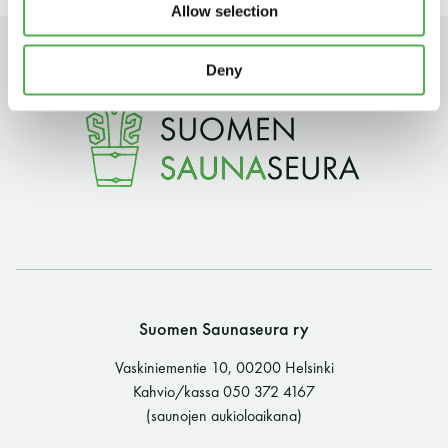
Allow selection
11 saunomiskerran kortti
120€
Deny
3kk kortti - M / N
275€ / 115€
Vuosikortti - M / N
695€ / 275€
Suomen Saunaseura ry
Suomen Saunaseura ry
Vaskiniementie 10, 00200 Helsinki
Vaskiniementie 10, 00200 Helsinki
Kahvio/kassa 050 372 4167
Kahvio/kassa 050 372 4167
(saunojen aukioloaikana)
(saunojen aukioloaikana)