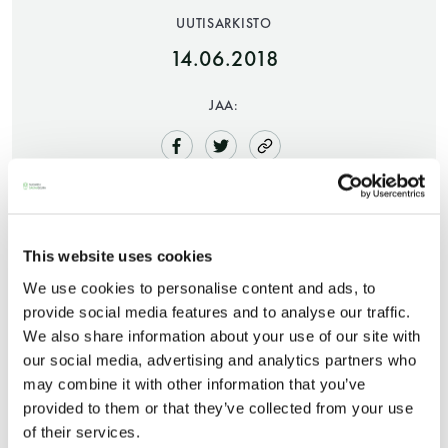
UUTISARKISTO
14.06.2018
JAA:
Saunatalo on avoinna
This website uses cookies
myös helatorstaina
We use cookies to personalise content and ads, to
provide social media features and to analyse our traffic.
We also share information about your use of our site with
-Naisten päivät ovat maanantai ja
our social media, advertising and analytics partners who
Osalla Saunaseuran jäsenistä on Saunatalolla
torstai
may combine it with other information that you’ve
käytössään vuokrattu kaappi. Tällä hetkellä
provided to them or that they’ve collected from your use
kaappeja on vuokralla sekä isoja että pieniä,
of their services.
-Miesten päivät tiistai, keskiviikko,