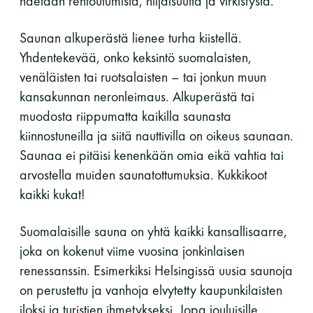
haetaan rentoutumista, hiljaisuutta ja virkistystä.
perjantai ja lauantai
Saunan alkuperästä lienee turha kiistellä.
-Kuukauden ensimmäinen lauantai on on
Yhdentekevää, onko keksintö suomalaisten,
jaettu lauantai
venäläisten tai ruotsalaisten – tai jonkun muun
kansakunnan neronleimaus. Alkuperästä tai
muodosta riippumatta kaikilla saunasta
kiinnostuneilla ja siitä nauttivilla on oikeus saunaan.
Saunaa ei pitäisi kenenkään omia eikä vahtia tai
arvostella muiden saunatottumuksia. Kukkikoot
Hinnasto
kaikki kukat!
Jäsen
12 €
Suomalaisille sauna on yhtä kaikki kansallisaarre,
joka on kokenut viime vuosina jonkinlaisen
Vieras jäsenen seurassa
25 €
renessanssin. Esimerkiksi Helsingissä uusia saunoja
Jäsenen lapsi 7-18 v.
6 €
on perustettu ja vanhoja elvytetty kaupunkilaisten
iloksi ja turistien ihmetykseksi. Jopa jouluisille
Lapsi alle 7 v.
ilmainen