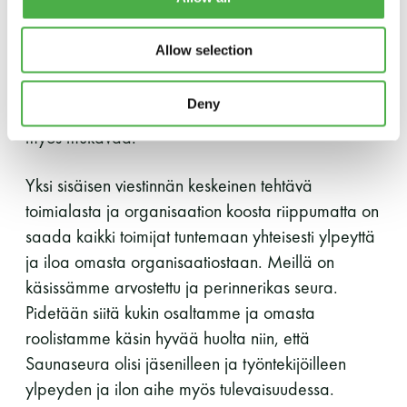
keinoilla henkilöstön työhyvinvointia kehitettäisiin ja
LUE LISÄÄ
seuran työantajakuvaa kirkastettaisiin. Meille
Allow selection
jäsenillehän Saunaseura on vapaa-ajan nautinnon
ja rentoutumisen lähde, mutta henkilöstölle se on
Deny
työpaikka. Ja työpaikassa saa ja pitääkin olla
myös mukavaa.
Yksi sisäisen viestinnän keskeinen tehtävä
toimialasta ja organisaation koosta riippumatta on
saada kaikki toimijat tuntemaan yhteisesti ylpeyttä
ja iloa omasta organisaatiostaan. Meillä on
käsissämme arvostettu ja perinnerikas seura.
Pidetään siitä kukin osaltamme ja omasta
roolistamme käsin hyvää huolta niin, että
Saunaseura olisi jäsenilleen ja työntekijöilleen
ylpeyden ja ilon aihe myös tulevaisuudessa.