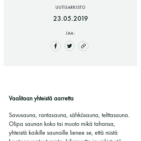
UUTISARKISTO
23.05.2019
JAA:
Saunatalo on avoinna
myös helatorstaina
Vaalitaan yhteistä aarretta
-Naisten päivät ovat maanantai ja
Savusauna, rantasauna, sähkösauna, telttasauna.
torstai
Olipa saunan koko tai muoto mikä tahansa,
yhteistä kaikille saunoille lienee se, että niistä
-Miesten päivät tiistai, keskiviikko,