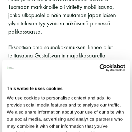
Tuomaan markkinoille oli viritetty mobiilisauna,
11 saunomiskerran kortti
120€
jonka ulkopuolella näin muutaman japanilaisen
3kk kortti - M / N
275€ / 115€
vilvoittelevan tyytyväisen näköisenä pienessä
pakkassäässä.
Vuosikortti - M / N
695€ / 275€
Eksoottisin oma saunakokemukseni lienee ollut
telttasauna Gustafsvärnin majakkasaarella
Hangon edustalla, kun meren kohina ylitti kiukaan
kihinän. Erikoinen kokemus oli myös saunoa isolla
koulutusporukalla Suomenlinnan merisotakoulun
jättiläissaunassa, jossa kiuaskin oli pienen yksiön
This website uses cookies
kokoinen.
We use cookies to personalise content and ads, to
Suomen Saunaseura ry
provide social media features and to analyse our traffic.
Itse en ollut nuorempana kummoinenkaan
We also share information about your use of our site with
Vaskiniementie 10, 00200 Helsinki
our social media, advertising and analytics partners who
saunoja, mutta toki kuuman saunan ja virkistävän
Kahvio/kassa 050 372 4167
may combine it with other information that you’ve
(saunojen aukioloaikana)
uinnin yhdistelmä on aina houkutellut, kun tilaisuus