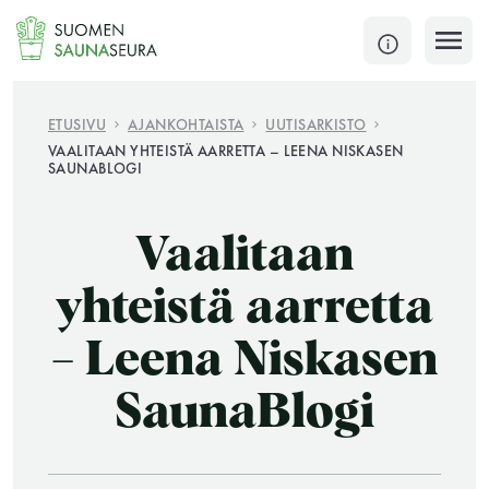
Siirry
sisältöön
SULJE
ETUSIVU
AJANKOHTAISTA
UUTISARKISTO
VAALITAAN YHTEISTÄ AARRETTA – LEENA NISKASEN
SAUNABLOGI
Jokaisen kuun 1. lauantai on jaettu ja jokaisen kuun
1. maanantai huoltomaanantai
Vaalitaan
KATSO TARKEMMAT AUKIOLOAJAT
HAE
yhteistä aarretta
JÄSENSIVUT
– Leena Niskasen
SaunaBlogi