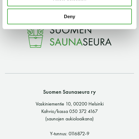
11 saunomiskerran kortti
120€
Deny
3kk kortti - M / N
275€ / 115€
Vuosikortti - M / N
695€ / 275€
Suomen Saunaseura ry
Vaskiniementie 10, 00200 Helsinki
Suomen Saunaseura ry
Kahvio/kassa 050 372 4167
(saunojen aukioloaikana)
Vaskiniementie 10, 00200 Helsinki
Kahvio/kassa 050 372 4167
Y-tunnus: 0116872-9
(saunojen aukioloaikana)