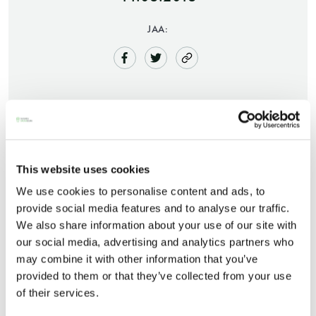
JAA:
Saunatalo on avoinna
This website uses cookies
Saunaseuran johtokunta on päättänyt, että uusia
myös helatorstaina
We use cookies to personalise content and ads, to
jäseniä otetaan vielä toisen kerran tänä vuonna.
provide social media features and to analyse our traffic.
Uusia jäseniä otetaan syyskuussa. Jäsenhakemus
We also share information about your use of our site with
ehtii tähän käsittelyyn, kun se on palautettu
our social media, advertising and analytics partners who
-Naisten päivät ovat maanantai ja
seuralle elokuun loppuun mennessä.
may combine it with other information that you’ve
torstai
provided to them or that they’ve collected from your use
of their services.
-Miesten päivät tiistai, keskiviikko,