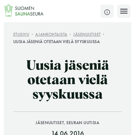
Siirry
sisältöön
SULJE
ETUSIVU
AJANKOHTAISTA
JÄSENUUTISET
UUSIA JÄSENIÄ OTETAAN VIELÄ SYYSKUUSSA
Jokaisen kuun 1. lauantai on jaettu ja jokaisen kuun
1. maanantai huoltomaanantai
Uusia jäseniä
KATSO TARKEMMAT AUKIOLOAJAT
HAE
otetaan vielä
syyskuussa
JÄSENSIVUT
JÄSENUUTISET, SEURAN UUTISIA
14.06.2016