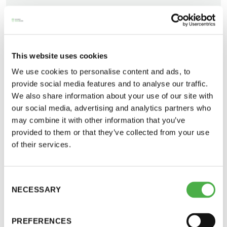
SEURAN UUTISIA
12.01.2016
JAA:
This website uses cookies
We use cookies to personalise content and ads, to
provide social media features and to analyse our traffic.
We also share information about your use of our site with
our social media, advertising and analytics partners who
Saunatalo on avoinna
may combine it with other information that you’ve
myös helatorstaina
provided to them or that they’ve collected from your use
of their services.
Saunaseuran johtokunta käsittelee uusia
jäsenhakemuksia seuraavan kerran helmikuussa.
Consent
-Naisten päivät ovat maanantai ja
Jotta hakemus ehtii varmasti johtokunnan
NECESSARY
Selection
torstai
käsittelyyn, se kannattaa toimittaa seuralle
tammikuun loppuun mennessä. Allekirjoitetun
PREFERENCES
-Miesten päivät tiistai, keskiviikko,