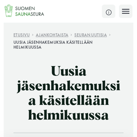
Siirry
sisältöön
SULJE
ETUSIVU
AJANKOHTAISTA
SEURAN UUTISIA
UUSIA JÄSENHAKEMUKSIA KÄSITELLÄÄN
HELMIKUUSSA
Jokaisen kuun 1. lauantai on jaettu ja jokaisen kuun
1. maanantai huoltomaanantai
Uusia
KATSO TARKEMMAT AUKIOLOAJAT
HAE
jäsenhakemuksi
JÄSENSIVUT
a käsitellään
helmikuussa