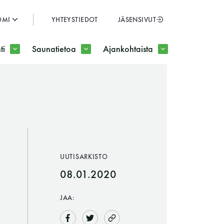
OMI
YHTEYSTIEDOT
JÄSENSIVUT
SULJE
ti
Saunatietoa
Ajankohtaista
JÄSENSIVUT
UUTISARKISTO
08.01.2020
JAA: