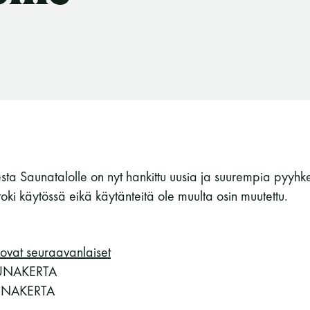
ta Saunatalolle on nyt hankittu uusia ja suurempia pyyhk
oki käytössä eikä käytänteitä ole muulta osin muutettu.
ovat seuraavanlaiset
UNAKERTA
UNAKERTA
Suomen Saunaseura ry