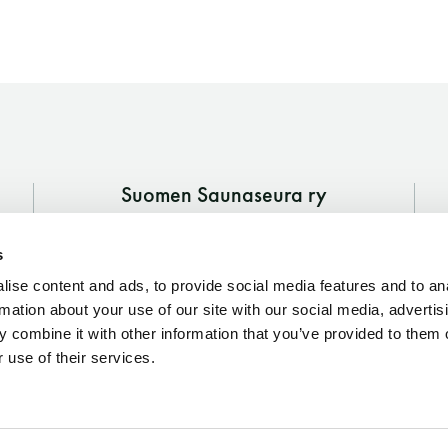
Vaskiniementie 10, 00200 Helsinki
Kahvio/kassa 050 372 4167
(saunojen aukioloaikana)
Y-tunnus: 0116872-9
Tietosuojaseloste
Suomen Saunaseura ry
Vaskiniementie 10, 00200 Helsinki
YHTEYSTIEDOT
s
Kahvio/kassa 050 372 4167
(saunojen aukioloaikana)
ise content and ads, to provide social media features and to an
rmation about your use of our site with our social media, advertis
Y-tunnus: 0116872-9
 combine it with other information that you’ve provided to them o
 use of their services.
Tietosuojaseloste