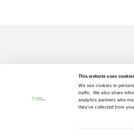
Vieras jäsenen seurassa
25 €
Jäsenen lapsi 7-18 v.
6 €
Lapsi alle 7 v.
ilmainen
11 saunomiskerran kortti
120€
3kk kortti - M / N
275€ / 115€
Vuosikortti - M / N
695€ / 275€
This website uses cookie
We use cookies to personal
traffic. We also share info
analytics partners who may
they’ve collected from your