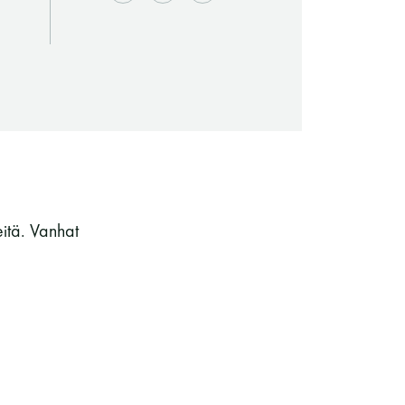
eitä. Vanhat
Saunaseuran tarkoitus
Suomen Saunaseura vaalii perinteisiä,