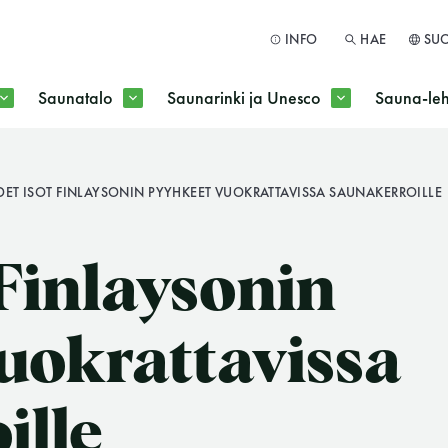
INFO
HAE
SU
Saunatalo
Saunarinki ja Unesco
Sauna-leh
a jokaisen kuun 1. maanantai huoltomaanantai
DET ISOT FINLAYSONIN PYYHKEET VUOKRATTAVISSA SAUNAKERROILLE
HAE
 Finlaysonin
uokrattavissa
ille