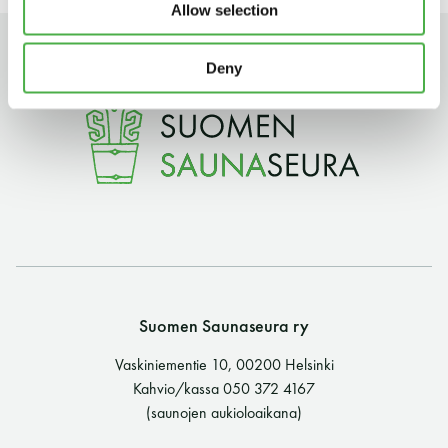
Allow selection
11 saunomiskerran kortti
120€
Deny
3kk kortti - M / N
275€ / 115€
Vuosikortti - M / N
695€ / 275€
Suomen Saunaseura ry
Suomen Saunaseura ry
Vaskiniementie 10, 00200 Helsinki
Vaskiniementie 10, 00200 Helsinki
Kahvio/kassa 050 372 4167
Kahvio/kassa 050 372 4167
(saunojen aukioloaikana)
(saunojen aukioloaikana)