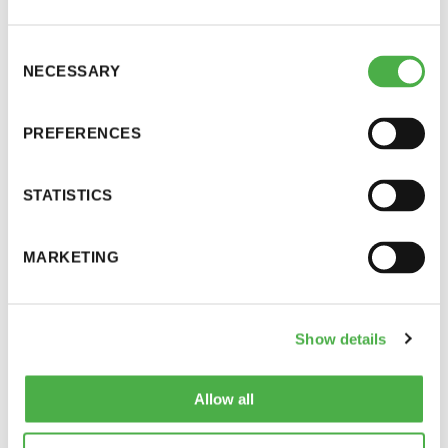
tutkimus julkaistaan vuoden 2014 aikana. Tutkimuksen julkaisee
perjantai ja lauantai
Jyväskylän Yliopisto ja se on saatavissa sähköisen
Consent
julkaisutietokannan kautta.
NECESSARY
-Kuukauden ensimmäinen lauantai on on
Selection
jaettu lauantai
Asiasta tiedotetaan tutkimuksen julkaisun yhteydessä kyselyssä
PREFERENCES
mukana olleille sidosryhmille.
STATISTICS
Lisätietoja asiasta: tutkija Elisa Silén, puh. +358 404174718 tai
elisa.i.silen@student.jyu.fi
.
Hinnasto
MARKETING
Suomen saunaseura tukee tutkimusta.
Jäsen
12 €
Show details
Kiitos osallistumisesta!
Vieras jäsenen seurassa
25 €
Allow all
Jäsenen lapsi 7-18 v.
6 €
Lapsi alle 7 v.
ilmainen