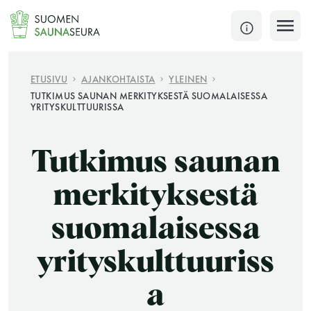
Siirry
sisältöön
SULJE
ETUSIVU
AJANKOHTAISTA
YLEINEN
TUTKIMUS SAUNAN MERKITYKSESTÄ SUOMALAISESSA
YRITYSKULTTUURISSA
Jokaisen kuun 1. lauantai on jaettu ja jokaisen kuun
1. maanantai huoltomaanantai
Tutkimus saunan
KATSO TARKEMMAT AUKIOLOAJAT
HAE
merkityksestä
JÄSENSIVUT
suomalaisessa
yrityskulttuuriss
a