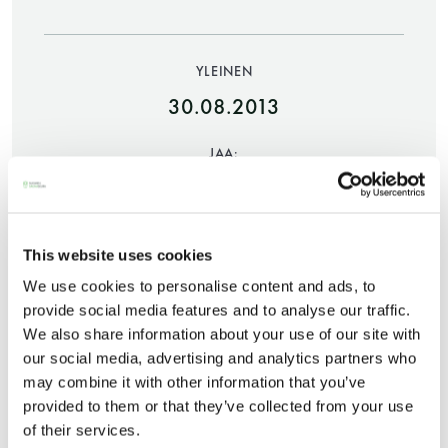
YLEINEN
30.08.2013
JAA:
Saunatalo on avoinna
This website uses cookies
myös helatorstaina
We use cookies to personalise content and ads, to
provide social media features and to analyse our traffic.
We also share information about your use of our site with
-Naisten päivät ovat maanantai ja
our social media, advertising and analytics partners who
Linkki tutkimuskyselyyn
may combine it with other information that you’ve
torstai
provided to them or that they’ve collected from your use
Tutkimuksen tulokset valmistuvat jouluun 2013 mennessä ja
of their services.
-Miesten päivät tiistai, keskiviikko,