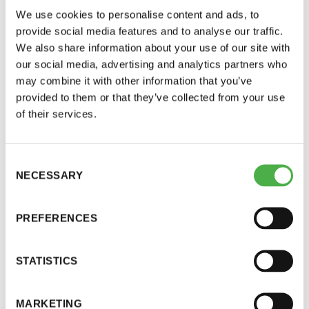
parannettua, mutta vapautuvien vuorojen osalle
We use cookies to personalise content and ads, to
11 saunomiskerran kortti
120€
suunniteltua ominaisuutte emme ole saaneet
provide social media features and to analyse our traffic.
maaliin.
We also share information about your use of our site with
3kk kortti - M / N
275€ / 115€
our social media, advertising and analytics partners who
Vuosikortti - M / N
695€ / 275€
Olemme tehneet kompromissiratkaisun, jossa
may combine it with other information that you’ve
provided to them or that they’ve collected from your use
vuorot avautuvat varattavaksi 7 päivän päähän
of their services.
siten, että kello 12.00 alkavat vuorot avautuvat
kello 12.00 ja 17.00 alkavat vuorot kello 17.00.
Alla havainnollistavat esimerkki:
Consent
NECESSARY
Torstain 6.5. kello 12.00 vuoro avautuu
Selection
varattavaksi 29.4. kello 12.00.
Torstain 6.5. kello 17.00 vuoro avautuu
PREFERENCES
varattavaksi 29.4. kello 17.00
Suomen Saunaseura ry
Perjantain 7.5. kello 12.00 vuoro avautuu
STATISTICS
Vaskiniementie 10, 00200 Helsinki
varattavaksi 30.4. kello 12.00
Kahvio/kassa 050 372 4167
Perjantain 7.5. kello 12.00 vuoro avautuu
(saunojen aukioloaikana)
MARKETING