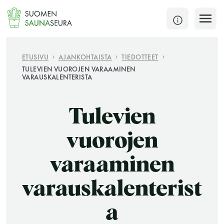
Siirry
sisältöön
SULJE
ETUSIVU
AJANKOHTAISTA
TIEDOTTEET
TULEVIEN VUOROJEN VARAAMINEN
VARAUSKALENTERISTA
Jokaisen kuun 1. lauantai on jaettu ja jokaisen kuun
1. maanantai huoltomaanantai
Tulevien
KATSO TARKEMMAT AUKIOLOAJAT
HAE
vuorojen
JÄSENSIVUT
varaaminen
varauskalenterist
a