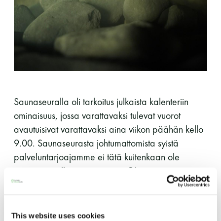
perjantai ja lauantai
-Kuukauden ensimmäinen lauantai on on
jaettu lauantai
Saunaseuralla oli tarkoitus julkaista kalenteriin
ominaisuus, jossa varattavaksi tulevat vuorot
Hinnasto
avautuisivat varattavaksi aina viikon päähän kello
9.00. Saunaseurasta johtumattomista syistä
palveluntarjoajamme ei tätä kuitenkaan ole
Jäsen
12 €
pystynyt meille toimittamaan. Olemme tänään
Vieras jäsenen seurassa
25 €
olleet yhteydessä tästä sekä muista osalle
ilmaantuneista ongelmista. Olemme muutoin
Jäsenen lapsi 7-18 v.
6 €
saaneet kalenterin toimintaa vakautettua sekä
This website uses cookies
Lapsi alle 7 v.
ilmainen