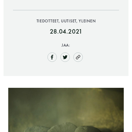
TIEDOTTEET, UUTISET, YLEINEN
28.04.2021
JAA:
Saunatalo on avoinna
myös helatorstaina
-Naisten päivät ovat maanantai ja
torstai
-Miesten päivät tiistai, keskiviikko,