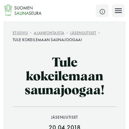
Siirry
sisältöön
SULJE
ETUSIVU
AJANKOHTAISTA
JÄSENUUTISET
TULE KOKEILEMAAN SAUNAJOOGAA!
Jokaisen kuun 1. lauantai on jaettu ja jokaisen kuun
1. maanantai huoltomaanantai
Tule
KATSO TARKEMMAT AUKIOLOAJAT
HAE
kokeilemaan
saunajoogaa!
JÄSENSIVUT
JÄSENUUTISET
20.04.2018