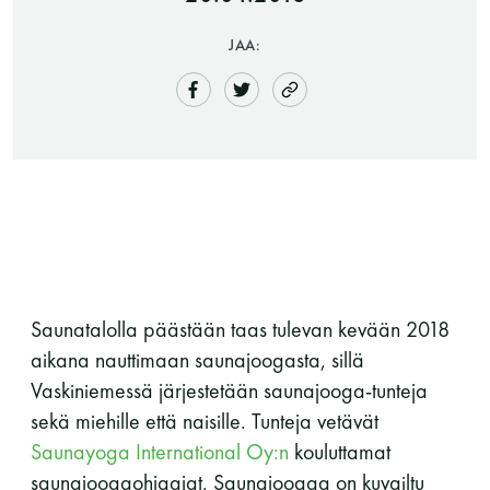
JAA:
Saunatalo on avoinna
myös helatorstaina
Saunatalolla päästään taas tulevan kevään 2018
aikana nauttimaan saunajoogasta, sillä
Vaskiniemessä järjestetään saunajooga-tunteja
-Naisten päivät ovat maanantai ja
sekä miehille että naisille. Tunteja vetävät
torstai
Saunayoga International Oy:n
kouluttamat
saunajoogaohjaajat. Saunajoogaa on kuvailtu
-Miesten päivät tiistai, keskiviikko,