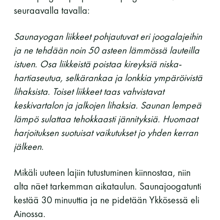
seuraavalla tavalla:
perjantai ja lauantai
Saunayogan liikkeet pohjautuvat eri joogalajeihin
-Kuukauden ensimmäinen lauantai on on
ja ne tehdään noin 50 asteen lämmössä lauteilla
jaettu lauantai
istuen. Osa liikkeistä poistaa kireyksiä niska-
hartiaseutua, selkärankaa ja lonkkia ympäröivistä
lihaksista. Toiset liikkeet taas vahvistavat
keskivartalon ja jalkojen lihaksia. Saunan lempeä
lämpö sulattaa tehokkaasti jännityksiä. Huomaat
Hinnasto
harjoituksen suotuisat vaikutukset jo yhden kerran
jälkeen.
Jäsen
12 €
Mikäli uuteen lajiin tutustuminen kiinnostaa, niin
Vieras jäsenen seurassa
25 €
alta näet tarkemman aikataulun. Saunajoogatunti
Jäsenen lapsi 7-18 v.
6 €
kestää 30 minuuttia ja ne pidetään Ykkösessä eli
Ainossa.
Lapsi alle 7 v.
ilmainen