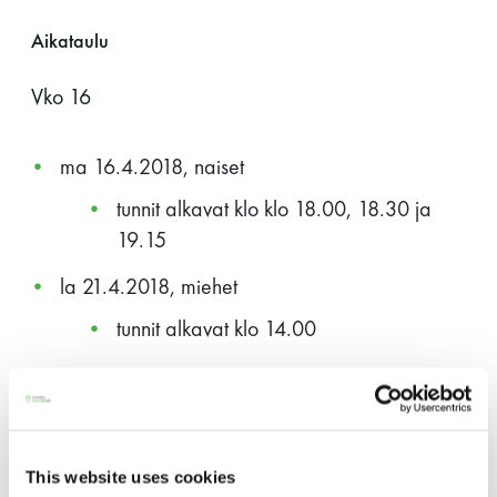
11 saunomiskerran kortti
120€
Aikataulu
3kk kortti - M / N
275€ / 115€
Vko 16
Vuosikortti - M / N
695€ / 275€
ma 16.4.2018, naiset
tunnit alkavat klo klo 18.00, 18.30 ja
19.15
la 21.4.2018, miehet
tunnit alkavat klo 14.00
Suomen Saunaseura ry
Vko 20
Vaskiniementie 10, 00200 Helsinki
Kahvio/kassa 050 372 4167
ma 14.5.2018, naiset
(saunojen aukioloaikana)
This website uses cookies