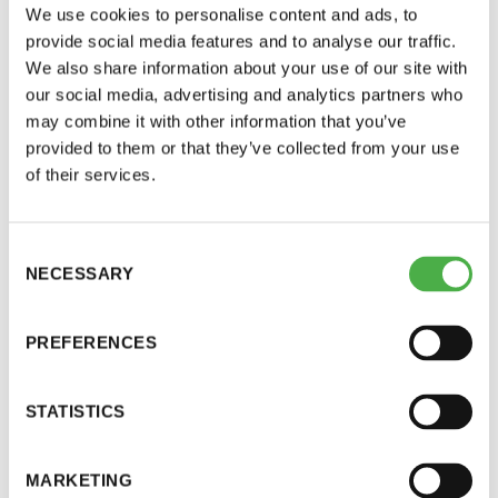
tunnit alkavat klo klo 18.00, 18.30 ja
We use cookies to personalise content and ads, to
19.15
Y-tunnus: 0116872-9
provide social media features and to analyse our traffic.
We also share information about your use of our site with
la 19.5.2018, miehet
Tietosuojaseloste
our social media, advertising and analytics partners who
tunnit alkavat klo 14.00, 14.30 ja
may combine it with other information that you’ve
provided to them or that they’ve collected from your use
15.15
YHTEYSTIEDOT
of their services.
Vko 24
Consent
Saunaseuran tarkoitus
NECESSARY
ma 11.6.2018, naiset
Selection
tunnit alkavat klo klo 18.00, 18.30 ja
Suomen Saunaseura vaalii perinteisiä, kohteliaita
PREFERENCES
19.15
saunomistapoja, joiden perustana on toisten
saunarauhan kunnioittaminen. Seura vaalii
la 16.6.2018, miehet
STATISTICS
saunakulttuuria ja pyrkii kehittämään suomalaista
tunnit alkavat klo 14.00, 14.30 ja
saunaa ja edistämään sitä koskevaa tutkimusta.
15.15
MARKETING