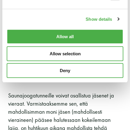
Hinta ja ilmoittautuminen
LUE LISÄÄ
Show details
Tunnin hinta on 10 euroa / hlö ja tunti maksetaan
Saunatalon kassalle saunajoogapäivänä.
Allow all
Ilmoittautuminen kaikille tunneille aukeaa tiistaina
3.4.2018 klo 13
. Ilmoittautuminen tapahtuu
Allow selection
ensisijaisesti Saunatalon kassalla paikan päällä,
mutta voit ilmoittautua myös puhelimitse, 050 372
Deny
4167. Huomioithan, että tekstiviesteihin Saunatalon
kassalla ei vastata.
Saunajoogatunneille voivat osallistua jäsenet ja
vieraat. Varmistaaksemme sen, että
mahdollisimman moni jäsen (mahdollisesti
vieraineen) pääsee halutessaan kokeilemaan
lajia, on huhtikuun aikana mahdollista tehdä