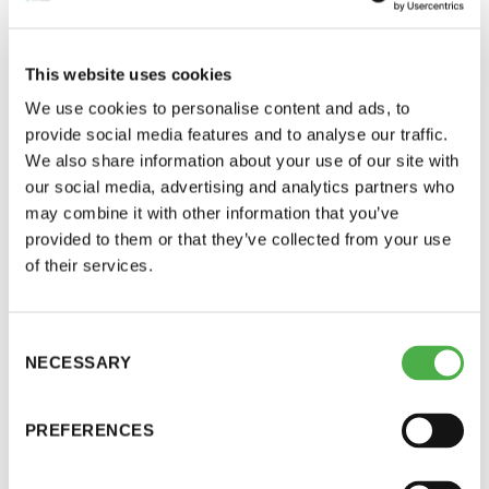
UUTISARKISTO
25.05.2016
This website uses cookies
We use cookies to personalise content and ads, to
JAA:
provide social media features and to analyse our traffic.
We also share information about your use of our site with
our social media, advertising and analytics partners who
may combine it with other information that you’ve
provided to them or that they’ve collected from your use
Saunatalo on avoinna
of their services.
myös helatorstaina
Ylen aamu-tv:ssä on torstai-aamuna 26.5. yhtenä
Consent
NECESSARY
aiheena saunan lämmitys. Studiossa
Selection
-Naisten päivät ovat maanantai ja
haastateltavana on Suomen Saunaseura ry:n
torstai
toiminnanjohtaja Katariina Styrman. Sauna-aihetta
PREFERENCES
käsitellään noin kello 6.50.
-Miesten päivät tiistai, keskiviikko,