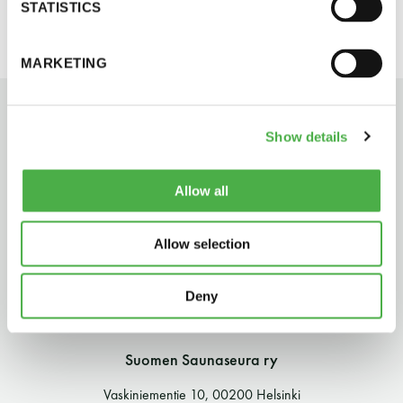
STATISTICS
perjantai ja lauantai
MARKETING
-Kuukauden ensimmäinen lauantai on on
jaettu lauantai
Show details
Allow all
Hinnasto
Allow selection
Jäsen
12 €
Deny
Vieras jäsenen seurassa
25 €
Suomen Saunaseura ry
Jäsenen lapsi 7-18 v.
6 €
Vaskiniementie 10, 00200 Helsinki
Lapsi alle 7 v.
ilmainen