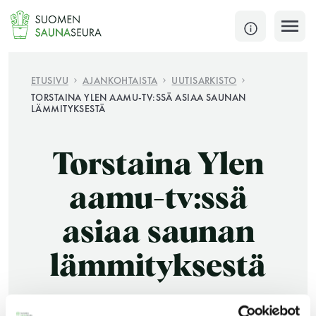
Siirry
sisältöön
SULJE
ETUSIVU
AJANKOHTAISTA
UUTISARKISTO
TORSTAINA YLEN AAMU-TV:SSÄ ASIAA SAUNAN
LÄMMITYKSESTÄ
Jokaisen kuun 1. lauantai on jaettu ja jokaisen kuun
1. maanantai huoltomaanantai
Torstaina Ylen
KATSO TARKEMMAT AUKIOLOAJAT
HAE
aamu-tv:ssä
JÄSENSIVUT
asiaa saunan
lämmityksestä