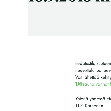
-Miesten päivät tiistai, keskiviikko,
perjantai ja lauantai
-Kuukauden ensimmäinen lauantai on
on jaettu lauantai
tiedotustilaisuut
neuvotteluhuonees
Hinnasto
Voit lähettää kehit
TJ@sauna.vanhat.f
Yhtenä yhdessä et
Jäsen
12 €
TJ PI Korhonen