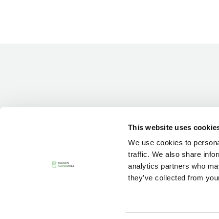
Vieras jäsenen seurassa
25 €
Jäsenen lapsi 7-18 v.
6 €
Lapsi alle 7 v.
ilmainen
11 saunomiskerran kortti
120€
3kk kortti - M / N
275€ / 115€
Vuosikortti - M / N
695€ / 275€
This website uses cookie
We use cookies to personal
traffic. We also share info
analytics partners who may
they’ve collected from your