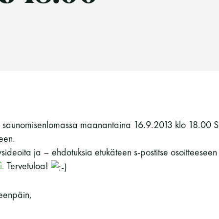
een saunomisenlomassa maanantaina 16.9.2013 klo 18.00 
een.
ysideoita ja – ehdotuksia etukäteen s-postitse osoitteeseen
i.
Tervetuloa!
eenpäin,
Suomen Saunaseura ry