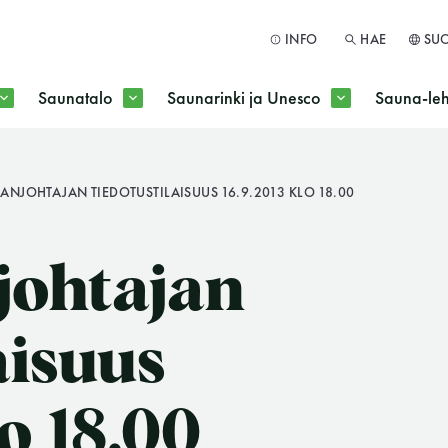
INFO
HAE
SU
Saunatalo
Saunarinki ja Unesco
Sauna-leh
a jokaisen kuun 1. maanantai huoltomaanantai
ANJOHTAJAN TIEDOTUSTILAISUUS 16.9.2013 KLO 18.00
HAE
johtajan
aisuus
lo 18.00