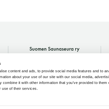
Vaskiniementie 10, 00200 Helsinki
Kahvio/kassa 050 372 4167
(saunojen aukioloaikana)
Y-tunnus: 0116872-9
Tietosuojaseloste
Suomen Saunaseura ry
Vaskiniementie 10, 00200 Helsinki
YHTEYSTIEDOT
s
Kahvio/kassa 050 372 4167
(saunojen aukioloaikana)
ise content and ads, to provide social media features and to an
rmation about your use of our site with our social media, advertis
Y-tunnus: 0116872-9
 combine it with other information that you’ve provided to them o
 use of their services.
Tietosuojaseloste