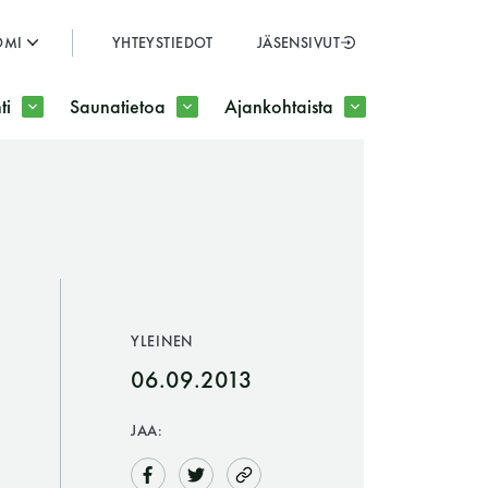
OMI
YHTEYSTIEDOT
JÄSENSIVUT
SULJE
ti
Saunatietoa
Ajankohtaista
JÄSENSIVUT
YLEINEN
06.09.2013
JAA: