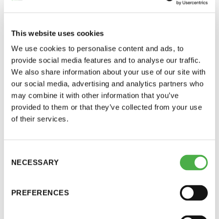
UUTISARKISTO
18.12.2020
This website uses cookies
We use cookies to personalise content and ads, to
JAA:
provide social media features and to analyse our traffic.
We also share information about your use of our site with
our social media, advertising and analytics partners who
may combine it with other information that you’ve
provided to them or that they’ve collected from your use
Saunatalo on avoinna
of their services.
myös helatorstaina
Toiminnanjohtaja on poissa 22.12. alkaen 5.1.
Consent
NECESSARY
saakka. Toiminnanjohtajan poissa ollessa voitte
Selection
-Naisten päivät ovat maanantai ja
kiireettömissä asioissa olla yhteydessä
torstai
sähköpostitse ja kiireellisissä asioissa voitte
PREFERENCES
lähestyä johtokunnan puheenjohtajaa.
-Miesten päivät tiistai, keskiviikko,