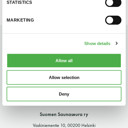
STATISTICS
perjantai ja lauantai
MARKETING
-Kuukauden ensimmäinen lauantai on on
jaettu lauantai
Show details
Allow all
Hinnasto
Allow selection
Jäsen
12 €
Deny
Vieras jäsenen seurassa
25 €
Suomen Saunaseura ry
Jäsenen lapsi 7-18 v.
6 €
Vaskiniementie 10, 00200 Helsinki
Lapsi alle 7 v.
ilmainen