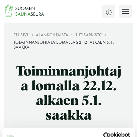
Siirry
sisältöön
SULJE
ETUSIVU
AJANKOHTAISTA
UUTISARKISTO
TOIMINNANJOHTAJA LOMALLA 22.12. ALKAEN 5.1.
SAAKKA
Jokaisen kuun 1. lauantai on jaettu ja jokaisen kuun
1. maanantai huoltomaanantai
Toiminnanjohtaj
KATSO TARKEMMAT AUKIOLOAJAT
HAE
a lomalla 22.12.
JÄSENSIVUT
alkaen 5.1.
saakka