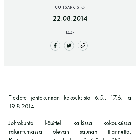
UUTISARKISTO
22.08.2014
JAA:
Saunatalo on avoinna
myös helatorstaina
Tiedote johtokunnan kokouksista 6.5., 17.6. ja
19.8.2014.
-Naisten päivät ovat maanantai ja
torstai
Johtokunta käsitteli kaikissa kokouksissa
rakentumassa olevan saunan tilannetta.
-Miesten päivät tiistai, keskiviikko,