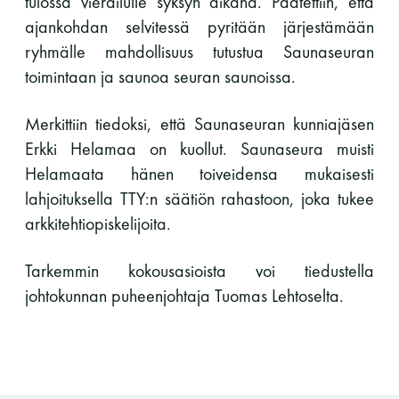
tulossa vierailulle syksyn aikana. Päätettiin, että
ajankohdan selvitessä pyritään järjestämään
ryhmälle mahdollisuus tutustua Saunaseuran
toimintaan ja saunoa seuran saunoissa.
Merkittiin tiedoksi, että Saunaseuran kunniajäsen
Erkki Helamaa on kuollut. Saunaseura muisti
Helamaata hänen toiveidensa mukaisesti
lahjoituksella TTY:n säätiön rahastoon, joka tukee
arkkitehtiopiskelijoita.
Tarkemmin kokousasioista voi tiedustella
johtokunnan puheenjohtaja Tuomas Lehtoselta.