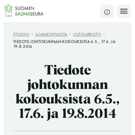
Siirry
sisältöön
SULJE
ETUSIVU
AJANKOHTAISTA
UUTISARKISTO
TIEDOTE JOHTOKUNNAN KOKOUKSISTA 6.5., 17.6. JA
19.8.2014
Jokaisen kuun 1. lauantai on jaettu ja jokaisen kuun
1. maanantai huoltomaanantai
Tiedote
KATSO TARKEMMAT AUKIOLOAJAT
HAE
johtokunnan
JÄSENSIVUT
kokouksista 6.5.,
17.6. ja 19.8.2014