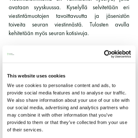
avataan syyskuussa. Kyselyllä selvitetään eri
11 saunomiskerran kortti
120€
viestintämuotojen tavoittavuutta ja jäsenistön
3kk kortti - M / N
275€ / 115€
toiveita seuran viestinnästä. Tulosten avulla
kehitetään myös seuran kotisivuja.
Vuosikortti - M / N
695€ / 275€
Johtokunta on käsitellyt seuran taloustilannetta ja
todennut sen hyväksi. Johtokunta päätti, että
seuralle aletaan tekemään keskipitkän aikavälin
taloussuunnitelmaa, joka on kiinteästi yhteydessä
This website uses cookies
pitkäaikaisen kunnossapitosuunnitelman kanssa.
We use cookies to personalise content and ads, to
provide social media features and to analyse our traffic.
Kevätkokouksen valitsema nimitysvaliokunta on
We also share information about your use of our site with
Suomen Saunaseura ry
pyytänyt johtokunnan apua sopivien ehdokkaiden
our social media, advertising and analytics partners who
may combine it with other information that you’ve
löytämiseksi eri elimiin, joiden valintaa
Vaskiniementie 10, 00200 Helsinki
provided to them or that they’ve collected from your use
syyskokoukselle valiokunta valmistelee. Johtokunta
Kahvio/kassa 050 372 4167
of their services.
(saunojen aukioloaikana)
totesi, että nimitysvaliokuntaa autetaan kaikin