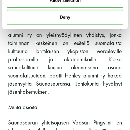
Allow selection
julkaistaan lokakuussa.
LUE LISÄÄ
Deny
Yhteisöjäsenhakemus. Henley alumni ry. on
hakenut Saunaseuran yhteisöjäseneksi. Henley
alumni ry on yleishyödyllinen yhdistys, jonka
toiminnan keskeinen on esitellä suomalaista
kulttuuria brittiläisen yliopiston vieraileville
professoreille ja akateemikoille. Koska
saunakulttuuri kuuluu olennaisena osana
suomalaisuuteen, päätti Henley alumni ry hakea
jäsenyytttä Saunaseurassa. Johtokunta hyväksyi
jäsenhakemuksen.
Muita asioita:
Saunaseuran yhteisöjäsen Vaasan Pingviinit on