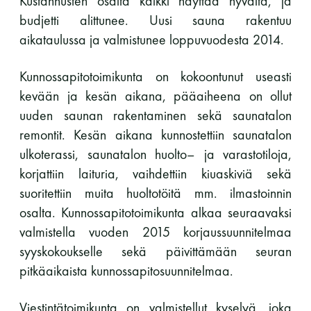
Kustannusten osalta kaikki näyttää hyvältä, ja
perjantai ja lauantai
budjetti alittunee. Uusi sauna rakentuu
aikataulussa ja valmistunee loppuvuodesta 2014.
-Kuukauden ensimmäinen lauantai on on
jaettu lauantai
Kunnossapitotoimikunta on kokoontunut useasti
kevään ja kesän aikana, pääaiheena on ollut
uuden saunan rakentaminen sekä saunatalon
remontit. Kesän aikana kunnostettiin saunatalon
ulkoterassi, saunatalon huolto– ja varastotiloja,
korjattiin laituria, vaihdettiin kiuaskiviä sekä
Hinnasto
suoritettiin muita huoltotöitä mm. ilmastoinnin
osalta. Kunnossapitotoimikunta alkaa seuraavaksi
Jäsen
12 €
valmistella vuoden 2015 korjaussuunnitelmaa
syyskokoukselle sekä päivittämään seuran
Vieras jäsenen seurassa
25 €
pitkäaikaista kunnossapitosuunnitelmaa.
Jäsenen lapsi 7-18 v.
6 €
Viestintätoimikunta on valmistellut kyselyä, joka
Lapsi alle 7 v.
ilmainen