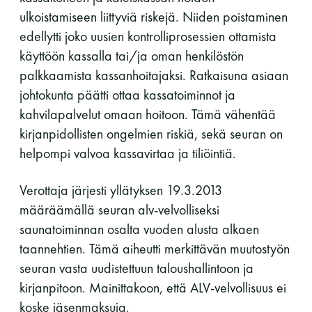
perjantai ja lauantai
ulkoistamiseen liittyviä riskejä. Niiden poistaminen
edellytti joko uusien kontrolliprosessien ottamista
-Kuukauden ensimmäinen lauantai on on
käyttöön kassalla tai/ja oman henkilöstön
jaettu lauantai
palkkaamista kassanhoitajaksi. Ratkaisuna asiaan
johtokunta päätti ottaa kassatoiminnot ja
kahvilapalvelut omaan hoitoon. Tämä vähentää
kirjanpidollisten ongelmien riskiä, sekä seuran on
helpompi valvoa kassavirtaa ja tiliöintiä.
Hinnasto
Verottaja järjesti yllätyksen 19.3.2013
määräämällä seuran alv-velvolliseksi
Jäsen
12 €
saunatoiminnan osalta vuoden alusta alkaen
taannehtien. Tämä aiheutti merkittävän muutostyön
Vieras jäsenen seurassa
25 €
seuran vasta uudistettuun taloushallintoon ja
Jäsenen lapsi 7-18 v.
6 €
kirjanpitoon. Mainittakoon, että ALV-velvollisuus ei
koske jäsenmaksuja.
Lapsi alle 7 v.
ilmainen