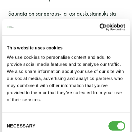
11 saunomiskerran kortti
120€
Saunatalon saneeraus- ja korjauskustannuksista
voidaan nyt vähentää ALV. Tähän asti korjauskulut
3kk kortti - M / N
275€ / 115€
on maksettu arvonlisäveroineen seuran tuloista,
Vuosikortti - M / N
695€ / 275€
jotka oli saatu jäsen- ja saunomismaksuista. Nyt
sekä kahvila- että saunatoiminta ovat molemmat
This website uses cookies
ALV-velvollisia. Kahvilanpidon ottaminen seuran
We use cookies to personalise content and ads, to
omaan hoitoon on seuralle etu, koska seura voi
provide social media features and to analyse our traffic.
lisäksi vähentää kaikista kahvilan ruoka-, kiinteistö-
We also share information about your use of our site with
ja laitekuluista ALV:n.
our social media, advertising and analytics partners who
may combine it with other information that you’ve
provided to them or that they’ve collected from your use
Seura on yleishyödyllinen ja voittoa
of their services.
Suomen Saunaseura ry
tavoittelematon yhdistys, joten sen ei tarvitse
tuottaa voittoa kahvilatoiminnasta.
Vaskiniementie 10, 00200 Helsinki
Kahvio/kassa 050 372 4167
Consent
NECESSARY
Kahvilasopimuksen irtisanomisen perusteet ja sen
(saunojen aukioloaikana)
Selection