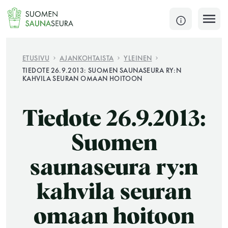
Siirry
sisältöön
SULJE
ETUSIVU
AJANKOHTAISTA
YLEINEN
TIEDOTE 26.9.2013: SUOMEN SAUNASEURA RY:N
KAHVILA SEURAN OMAAN HOITOON
Jokaisen kuun 1. lauantai on jaettu ja jokaisen kuun
1. maanantai huoltomaanantai
Tiedote 26.9.2013:
KATSO TARKEMMAT AUKIOLOAJAT
HAE
Suomen
JÄSENSIVUT
saunaseura ry:n
kahvila seuran
omaan hoitoon