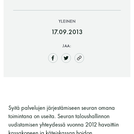
YLEINEN
17.09.2013
JAA:
Saunatalo on avoinna
myös helatorstaina
-Naisten päivät ovat maanantai ja
Syitä palvelujen järjestämiseen seuran omana
torstai
toimintana on useita. Seuran taloushallinnon
uudistamisen yhteydessä vuonna 2012 havaittiin
-Miesten päivät tiistai, keskiviikko,
kassakoneen ja käteiskassan hoidon