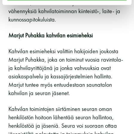
ulkoistettu, seura ei voinut myöskään tehdä ALV-
LUE LISÄÄ
vähennyksiä kahvilatoiminnan kiinteistö-, laite- ja
kunnossapitokuluista.
Marjut Puhakka kahvilan esimieheksi
Kahvilan esimieheksi valittiin hakijoiden joukosta
Marjut Puhakka, joka on toiminut vuosia ravintola-
ja kahvilayrittäjänä ja jonka vahvuuksia ovat
asiakaspalvelu ja kassajärjestelmien hallinta.
Marjut tuntee myös entuudestaan saunatalon
kahvilan ja seuran jäsenet.
Kahvilan toimintojen siirtäminen seuran oman
henkilöstön hoitoon lähentää seuran hallintoa,
henkilöstöä ja jäseniä. Seura voi suoraan ottaa
jäsenistöltä palautetta ja toivomuksia kahvilan