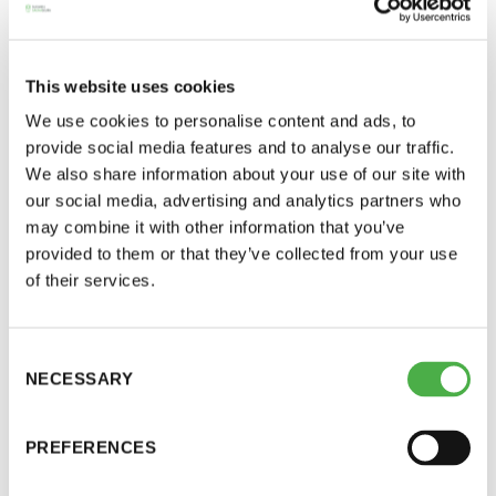
JAA:
This website uses cookies
We use cookies to personalise content and ads, to
provide social media features and to analyse our traffic.
We also share information about your use of our site with
our social media, advertising and analytics partners who
may combine it with other information that you’ve
Saunatalo on avoinna
provided to them or that they’ve collected from your use
Helsingin yliopiston tiedetapahtuma Thinkfestin
of their services.
myös helatorstaina
osana on tänäkin vuonna tiedesaunat. Saunoissa
puhutaan tieteestä ja niitä vetävät eri alojen
Consent
asiantuntijat.
NECESSARY
Selection
-Naisten päivät ovat maanantai ja
Thinkfestiä vietetään 31.8.-5.9. Katso eri saunojen
torstai
teemat ja ilmoittautumisohjeet Thinkfestin
PREFERENCES
kotisivuilta:
-Miesten päivät tiistai, keskiviikko,
http://thinkfest.helsinki.fi/tiedesaunat