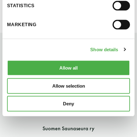
STATISTICS
perjantai ja lauantai
-Kuukauden ensimmäinen lauantai on on
MARKETING
jaettu lauantai
Show details
Allow all
Hinnasto
Allow selection
Jäsen
12 €
Deny
Vieras jäsenen seurassa
25 €
Jäsenen lapsi 7-18 v.
6 €
Suomen Saunaseura ry
Lapsi alle 7 v.
ilmainen