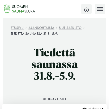
Siirry
sisältöön
SULJE
ETUSIVU
AJANKOHTAISTA
UUTISARKISTO
TIEDETTÄ SAUNASSA 31.8.-5.9.
Jokaisen kuun 1. lauantai on jaettu ja jokaisen kuun
1. maanantai huoltomaanantai
Tiedettä
KATSO TARKEMMAT AUKIOLOAJAT
HAE
saunassa
31.8.-5.9.
JÄSENSIVUT
UUTISARKISTO
26.08.2015