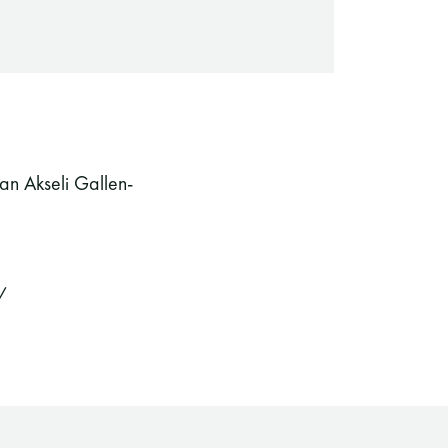
aan Akseli Gallen-
/
Saunaseuran tarkoitus
Suomen Saunaseura vaalii perinteisiä,