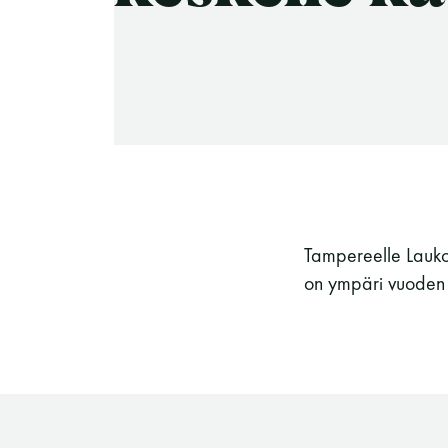
-Miesten päivät tiistai, keskiviikko,
perjantai ja lauantai
-Kuukauden ensimmäinen lauantai on
on jaettu lauantai
Tampereelle Laukon
on ympäri vuoden a
Hinnasto
Jäsen
12 €