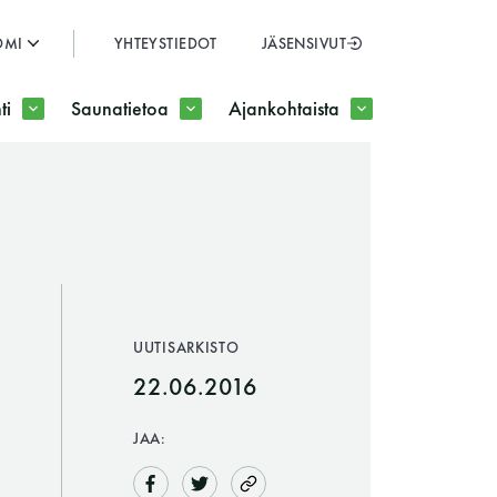
OMI
YHTEYSTIEDOT
JÄSENSIVUT
SULJE
ti
Saunatietoa
Ajankohtaista
JÄSENSIVUT
UUTISARKISTO
22.06.2016
JAA: