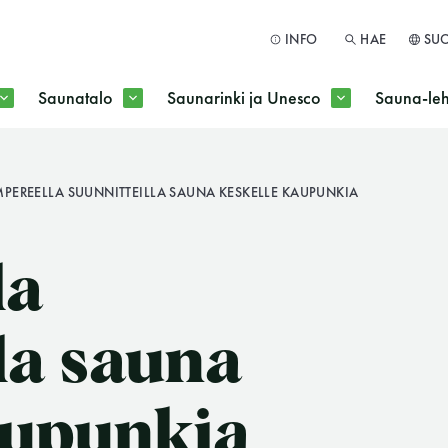
INFO
HAE
SU
Saunatalo
Saunarinki ja Unesco
Sauna-leh
a jokaisen kuun 1. maanantai huoltomaanantai
MPEREELLA SUUNNITTEILLA SAUNA KESKELLE KAUPUNKIA
HAE
la
lla sauna
aupunkia