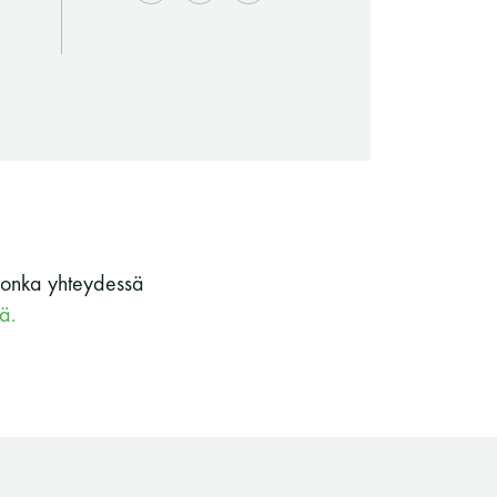
 jonka yhteydessä
tä.
Saunaseuran tarkoitus
Suomen Saunaseura vaalii perinteisiä,