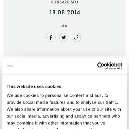
UUTISARKISTO
18.08.2014
JAA:
Saunatalo on avoinna
myös helatorstaina
Tallinnan vuonna 1882 perustettu Leilisaunasta
This website uses cookies
(Löylysauna)
We use cookies to personalise content and ads, to
on jälleen avattu. Saunan kaasulämmitteinen kiuas
-Naisten päivät ovat maanantai ja
provide social media features and to analyse our traffic.
on säilytetty ja ilmanvaihto automatisoitu.
We also share information about your use of our site with
torstai
our social media, advertising and analytics partners who
may combine it with other information that you’ve
Aukioloajat ja hinnat:
-Miesten päivät tiistai, keskiviikko,