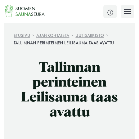
Siirry
sisältöön
SULJE
ETUSIVU
AJANKOHTAISTA
UUTISARKISTO
TALLINNAN PERINTEINEN LEILISAUNA TAAS AVATTU
Jokaisen kuun 1. lauantai on jaettu ja jokaisen kuun
1. maanantai huoltomaanantai
Tallinnan
KATSO TARKEMMAT AUKIOLOAJAT
HAE
perinteinen
Leilisauna taas
JÄSENSIVUT
avattu